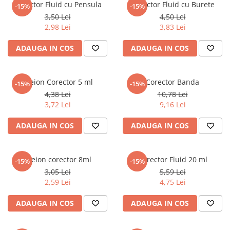
Corector Fluid cu Pensula
Corector Fluid cu Burete
Numerologie
-15%
-15%
3,50 Lei
4,50 Lei
Paranormal
2,98 Lei
3,83 Lei
Parapsihologie
ADAUGA IN COS
ADAUGA IN COS
Ramtha
Audiobook
Creion Corector 5 ml
Corector Banda
ReConnect
-15%
-15%
4,38 Lei
10,78 Lei
Religie
3,72 Lei
9,16 Lei
Crestinism
ADAUGA IN COS
ADAUGA IN COS
ScienceConnection
SelfConnect
Creion corector 8ml
Corector Fluid 20 ml
SelfHealing
-15%
-15%
3,05 Lei
5,59 Lei
Vindecare Spirituala
2,59 Lei
4,75 Lei
Sanatate
ADAUGA IN COS
ADAUGA IN COS
Diete
Gastronomik