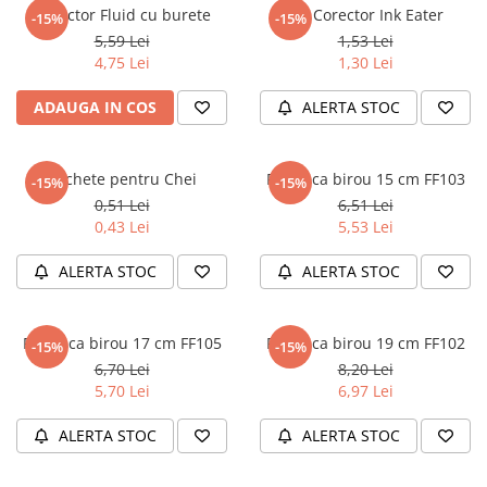
Masaj
Corector Fluid cu burete
Pic Corector Ink Eater
-15%
-15%
5,59 Lei
1,53 Lei
MedConnect
4,75 Lei
1,30 Lei
Medicina & Farmacie
ADAUGA IN COS
ALERTA STOC
Medicina Pentru Toti
SealfHealing
Etichete pentru Chei
Foarfeca birou 15 cm FF103
Sport
-15%
-15%
0,51 Lei
6,51 Lei
Starea de bine
0,43 Lei
5,53 Lei
Terapii Alternative
ALERTA STOC
ALERTA STOC
AudioBook
Beletristica
Biografii, Memorii, Jurnale
Foarfeca birou 17 cm FF105
Foarfeca birou 19 cm FF102
-15%
-15%
6,70 Lei
8,20 Lei
Carti erotice
5,70 Lei
6,97 Lei
Carti pentru Adolescenti, Young
Adult
ALERTA STOC
ALERTA STOC
Crime, Thriller, Mistery