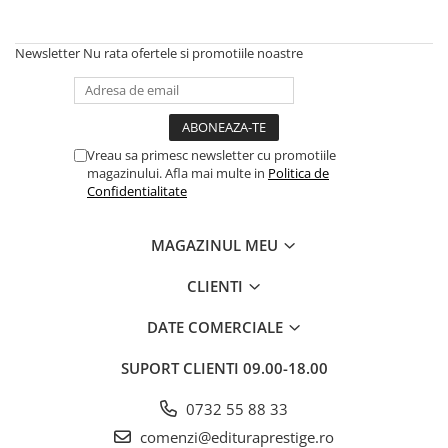
Articole Birotica
Accesorii Arhivare
Newsletter
Nu rata ofertele si promotiile noastre
Calculator
Hartie si Accesorii
Instrumente de scris
Organizare si Arhivare
Vreau sa primesc newsletter cu promotiile
Seturi birotica
magazinului. Afla mai multe in
Politica de
Confidentialitate
Articole scolare
Arta
MAGAZINUL MEU
Caiete si Carnetele scolare
Coperti, Mape, Etichete
CLIENTI
Ghiozdane si Penare scolare
DATE COMERCIALE
Instrumente de scris
Instrumente si Truse Geometrie
SUPORT CLIENTI
09.00-18.00
Seturi scolare
0732 55 88 33
Calculator
comenzi@edituraprestige.ro
Consumabile & Accesorii