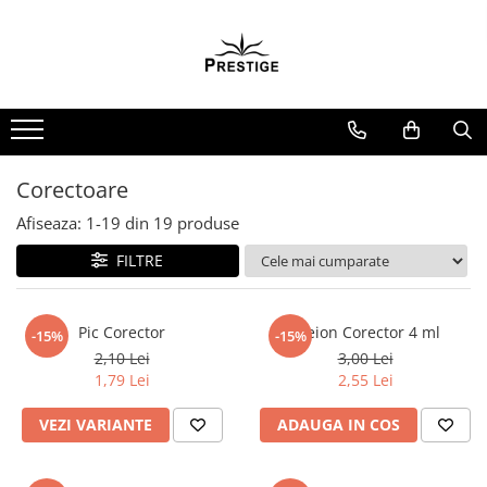
Toate Produsele
Noutati
Promotii
Pachete Speciale Carti
Corectoare
Spiritualitate - Ezoterism
Afiseaza:
1-
19
din
19
produse
AngelConnection
FILTRE
Arte Divinatorii
Astrologie
Chiromantie
Pic Corector
Creion Corector 4 ml
-15%
-15%
2,10 Lei
3,00 Lei
Dezvoltare Spirituala
1,79 Lei
2,55 Lei
KidConnection
VEZI VARIANTE
ADAUGA IN COS
Minte Corp
New Illuminati Files