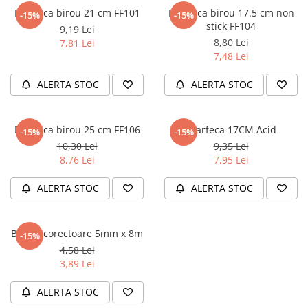
Literatura Romana
Foarfeca birou 21 cm FF101
Foarfeca birou 17.5 cm non
-15%
-15%
stick FF104
Literatura Universala
9,19 Lei
8,80 Lei
7,81 Lei
Poezie
7,48 Lei
Romane de dragoste, Carti
romantice
ALERTA STOC
ALERTA STOC
Senzatii/Dragoste
Senzatii/Erotic
Foarfeca birou 25 cm FF106
Foarfeca 17CM Acid
-15%
-15%
10,30 Lei
9,35 Lei
Senzatii/Suspans
8,76 Lei
7,95 Lei
Senzatii/Thriller
ALERTA STOC
ALERTA STOC
SF & Fantasy
Teatru
Teens Book Club
Banda corectoare 5mm x 8m
-15%
4,58 Lei
Umor
3,89 Lei
Birotica & Papetarie
ALERTA STOC
Adezivi si benzi adezive