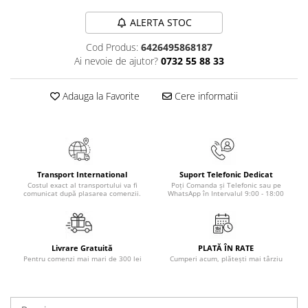
Masaj
ALERTA STOC
MedConnect
Cod Produs:
6426495868187
Medicina & Farmacie
Ai nevoie de ajutor?
0732 55 88 33
Medicina Pentru Toti
SealfHealing
Adauga la Favorite
Cere informatii
Sport
Starea de bine
Terapii Alternative
Transport International
Suport Telefonic Dedicat
AudioBook
Costul exact al transportului va fi
Poți Comanda și Telefonic sau pe
comunicat după plasarea comenzii.
WhatsApp în Intervalul 9:00 - 18:00
Beletristica
Biografii, Memorii, Jurnale
Carti erotice
Livrare Gratuită
PLATĂ ÎN RATE
Carti pentru Adolescenti, Young
Pentru comenzi mai mari de 300 lei
Cumperi acum, plătești mai târziu
Adult
Crime, Thriller, Mistery