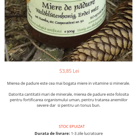
Numerologie
Paranormal
Parapsihologie
Ramtha
Audiobook
ReConnect
Religie
Crestinism
53,85 Lei
ScienceConnection
Mierea de padure este cea mai bogata miere in vitamine si minerale.
SelfConnect
Datorita cantitatii mari de minerale, mierea de padure este folosita
SelfHealing
pentru fortificarea organismului uman, pentru tratarea anemiilor
Vindecare Spirituala
severe dar si pentru un tonus bun.
Sanatate
Diete
STOC EPUIZAT
Gastronomik
Durata de livrare:
1-3 zile lucratoare