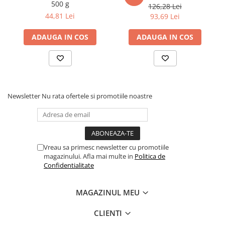
500 g
126,28 Lei
Cadouri
44,81 Lei
93,69 Lei
Carti in dar
ADAUGA IN COS
ADAUGA IN COS
Carti pentru copii
Beletristica
Literatura Romana
Literatura Universala
Poezie
Newsletter
Nu rata ofertele si promotiile noastre
SF & Fantasy
Carte Prescolara, Joc
Carti cartonate
Vreau sa primesc newsletter cu promotiile
Descopera lumea
magazinului. Afla mai multe in
Politica de
Descopera si invata
Confidentialitate
Din ograda
Povesti pe roti
MAGAZINUL MEU
Primele notiuni
CLIENTI
Carti de colorat