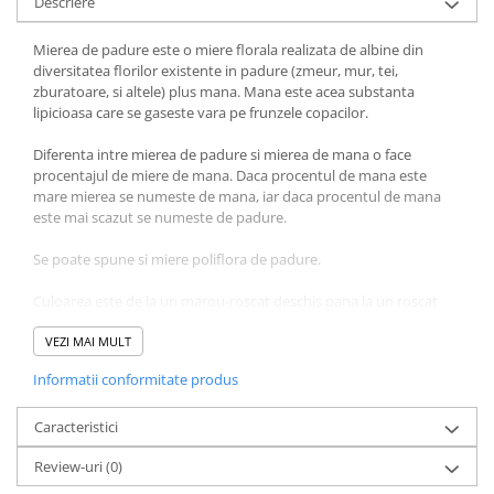
Descriere
Literatura Romana
Literatura Universala
Mierea de padure este o miere florala realizata de albine din
diversitatea florilor existente in padure (zmeur, mur, tei,
Poezie
zburatoare, si altele) plus mana. Mana este acea substanta
lipicioasa care se gaseste vara pe frunzele copacilor.
Romane de dragoste, Carti
romantice
Diferenta intre mierea de padure si mierea de mana o face
Senzatii/Dragoste
procentajul de miere de mana. Daca procentul de mana este
mare mierea se numeste de mana, iar daca procentul de mana
Senzatii/Erotic
este mai scazut se numeste de padure.
Senzatii/Suspans
Se poate spune si miere poliflora de padure.
Senzatii/Thriller
Culoarea este de la un marou-roscat deschis pana la un roscat
SF & Fantasy
inchis.
Teatru
VEZI MAI MULT
Cristalizarea este intarziata si de multe ori neuniforma, este un
Teens Book Club
Informatii conformitate produs
proces fizic natural, care nu inrautateste calitatea ei.
Umor
Mierea de padure contine vitaminele grupului B si vitamina C. De
Caracteristici
Birotica & Papetarie
asemenea, mierea contine enzime: invertaza, amilaza, catalaza,
Review-uri
(0)
acizi organici: lactic, gluconic. Este bogata si in saruri minerale:
Adezivi si benzi adezive
fier, potasiu, calciu, fosfor, magneziu, seleniu, etc.