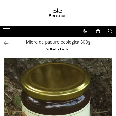
Toate Produsele
Noutati
Promotii
Pachete Speciale Carti
Miere de padure ecologica 500g
Spiritualitate - Ezoterism
Wilhelm Tartler
AngelConnection
Arte Divinatorii
Astrologie
Chiromantie
Dezvoltare Spirituala
KidConnection
Minte Corp
New Illuminati Files