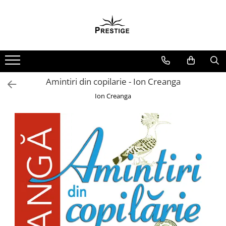
Toate Produsele
Noutati
Promotii
Pachete Speciale Carti
Amintiri din copilarie - Ion Creanga
Spiritualitate - Ezoterism
Ion Creanga
AngelConnection
Arte Divinatorii
Astrologie
Chiromantie
Dezvoltare Spirituala
KidConnection
Minte Corp
New Illuminati Files