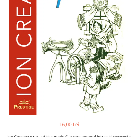
Numerologie
Paranormal
Parapsihologie
Ramtha
Audiobook
ReConnect
Religie
Crestinism
ScienceConnection
SelfConnect
SelfHealing
Vindecare Spirituala
Sanatate
Diete
16,00 Lei
Gastronomik
lon Creanga e un „artist superior" in care poporul intreg isi regaseste