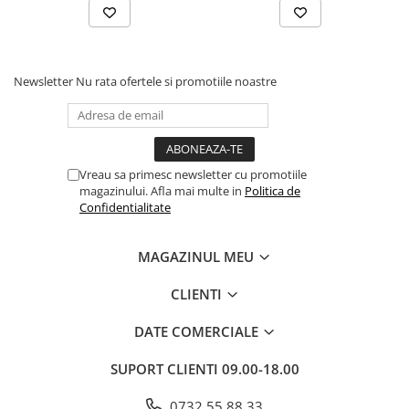
Dezvoltarea Afacerilor
Parenting & Familie
Psihologie, Psihanaliza
Newsletter
Nu rata ofertele si promotiile noastre
PSYCONNECT
Sexualitate
Istorie
Vreau sa primesc newsletter cu promotiile
Istorie & Filosofie
magazinului. Afla mai multe in
Politica de
Confidentialitate
Istorii Secrete
Mituri si Legende
MAGAZINUL MEU
Tot Adevarul
CLIENTI
Jocuri
Casute de papusi si mobilier
DATE COMERCIALE
Creativitate
SUPORT CLIENTI
09.00-18.00
Educative
0732 55 88 33
BrainBox