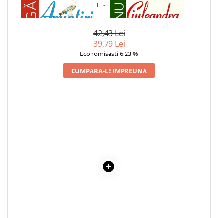
1 x AMINTIRI DIN COPILARIE -
1 x CIULEANDRA
Cadouri
ION CREANGA
Carti in dar
42,43 Lei
Carti pentru copii
39,79 Lei
Beletristica
Economisesti 6,23 %
Literatura Romana
CUMPARA-LE IMPREUNA
Literatura Universala
Poezie
SF & Fantasy
Carte Prescolara, Joc
Carti cartonate
Descopera lumea
Descopera si invata
Din ograda
Povesti pe roti
Primele notiuni
Carti de colorat