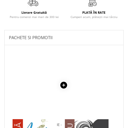
Literatura Romana
Literatura Universala
Livrare Gratuită
PLATĂ ÎN RATE
Pentru comenzi mai mari de 300 lei
Cumperi acum, plătești mai târziu
Poezie
Romane de dragoste, Carti
romantice
PACHETE SI PROMOTII
Senzatii/Dragoste
Senzatii/Erotic
Senzatii/Suspans
Senzatii/Thriller
SF & Fantasy
Teatru
Teens Book Club
Umor
Birotica & Papetarie
Adezivi si benzi adezive
1 x AMINTIRI DIN COPILARIE -
1 x ADAM SI EVA