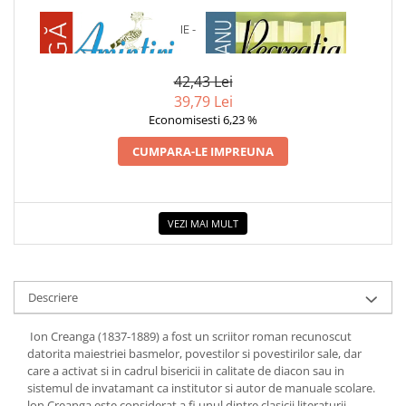
COLOREAZA CU PRIETENII
1 x AMINTIRI DIN COPILARIE -
1 x RECREATIA MARE
De colorat
ION CREANGA
Pot desena minunat
42,43 Lei
Sa coloram cu Nicol
39,79 Lei
Carti educative
Economisesti 6,23 %
Codul copiilor de succes
CUMPARA-LE IMPREUNA
Copii 0-7 ani
Clubul Premiantilor
Super pitici 2-5 ani
VEZI MAI MULT
Culegeri Auxiliare
Dezvoltare personala
Dictionare
Descriere
Enciclopedii
Ion Creanga (1837-1889) a fost un scriitor roman recunoscut
Kids Book Club
datorita maiestriei basmelor, povestilor si povestirilor sale, dar
care a activat si in cadrul bisericii in calitate de diacon sau in
Legende istorice
sistemul de invatamant ca institutor si autor de manuale scolare.
lon Creanga este considerat a fi unul dintre clasicii literaturii
Literatura Scolara