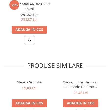
Ulei Esential AROMA SIEZ
Povesti ilustrate
-20%
15 ml
Povesti - Basme - Legende
291,82 Lei
Realitatea Augmentata
233,87 Lei
Religie pentru copii
ADAUGA IN COS
ScienceConnection
TP ROLL
Ceai si Cafea
Cafea
Cafea terapeutica
PRODUSE SIMILARE
Ceai
Dezvoltare Personala
Steaua Sudului
Cuore, inima de copil.
BUSINESS
Edmondo De Amicis
19,03 Lei
Carti de joc
26,43 Lei
Dezvoltare Personala Adulti
ADAUGA IN COS
ADAUGA IN COS
Dezvoltare Profesionala