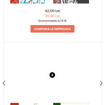
ION CREANGA
Articole Birotica
Accesorii Arhivare
42,00 Lei
39,40 Lei
Calculator
Economisesti 6,19 %
Hartie si Accesorii
Instrumente de scris
CUMPARA-LE IMPREUNA
Organizare si Arhivare
Seturi birotica
Articole scolare
Arta
Caiete si Carnetele scolare
Coperti, Mape, Etichete
Ghiozdane si Penare scolare
Instrumente de scris
Instrumente si Truse Geometrie
Seturi scolare
Calculator
Consumabile & Accesorii