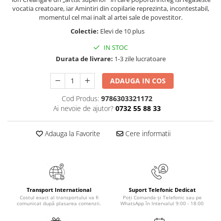
Masaj
vocatia creatoare, iar Amintiri din copilarie reprezinta, incontestabil,
momentul cel mai inalt al artei sale de povestitor.
MedConnect
Colectie:
Elevi de 10 plus
Medicina & Farmacie
IN STOC
Medicina Pentru Toti
Durata de livrare:
1-3 zile lucratoare
SealfHealing
ADAUGA IN COS
Sport
Starea de bine
Cod Produs:
9786303321172
Ai nevoie de ajutor?
0732 55 88 33
Terapii Alternative
AudioBook
Adauga la Favorite
Cere informatii
Beletristica
Biografii, Memorii, Jurnale
Carti erotice
Carti pentru Adolescenti, Young
Transport International
Suport Telefonic Dedicat
Adult
Costul exact al transportului va fi
Poți Comanda și Telefonic sau pe
comunicat după plasarea comenzii.
WhatsApp în Intervalul 9:00 - 18:00
Crime, Thriller, Mistery