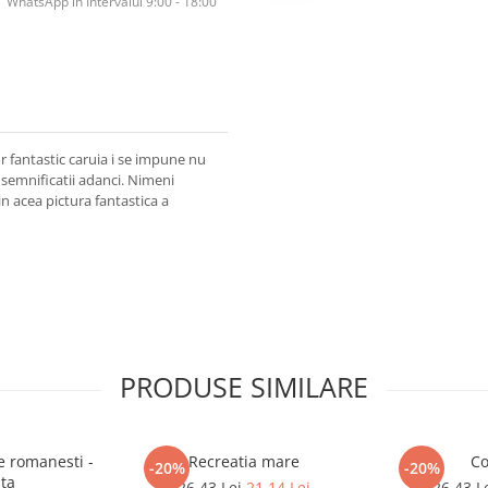
WhatsApp în Intervalul 9:00 - 18:00
 fantastic caruia i se impune nu
 semnificatii adanci. Nimeni
in acea pictura fantastica a
PRODUSE SIMILARE
e romanesti -
Recreatia mare
Co
-20%
-20%
ita
26,43 Lei
21,14 Lei
26,43 L