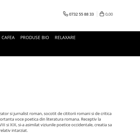
0732 55 88 33
0,00
I CAFEA
PRODUSE BIO
RELAXARE
or si jurnalist roman, socotit de cititorii romani si de critica
ortanta voce poetica din literatura romana. Receptiv la
 si XIX, si-a asimilat viziunile poetice occidentale, creatia sa
lativ intarziat.