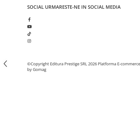
Articole Birotica
SOCIAL
URMARESTE-NE IN SOCIAL MEDIA
Accesorii Arhivare
Calculator
Hartie si Accesorii
Instrumente de scris
Organizare si Arhivare
Seturi birotica
Articole scolare
©Copyright Editura Prestige SRL 2026
Platforma E-commerc
by Gomag
Arta
Caiete si Carnetele scolare
Coperti, Mape, Etichete
Ghiozdane si Penare scolare
Instrumente de scris
Instrumente si Truse Geometrie
Seturi scolare
Calculator
Consumabile & Accesorii