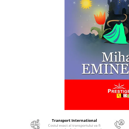
Numerologie
Paranormal
Parapsihologie
Ramtha
Audiobook
ReConnect
Religie
Crestinism
ScienceConnection
SelfConnect
SelfHealing
Vindecare Spirituala
Sanatate
Diete
Transport International
Gastronomik
Costul exact al transportului va fi