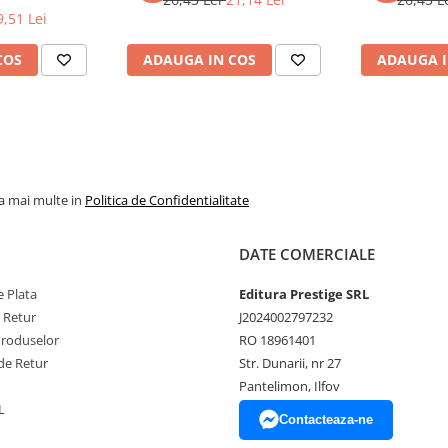
9,51 Lei
COS
ADAUGA IN COS
ADAUGA I
la mai multe in
Politica de Confidentialitate
DATE COMERCIALE
 Plata
Editura Prestige SRL
e Retur
J2024002797232
Produselor
RO 18961401
de Retur
Str. Dunarii, nr 27
Pantelimon, Ilfov
L
Contacteaza-ne