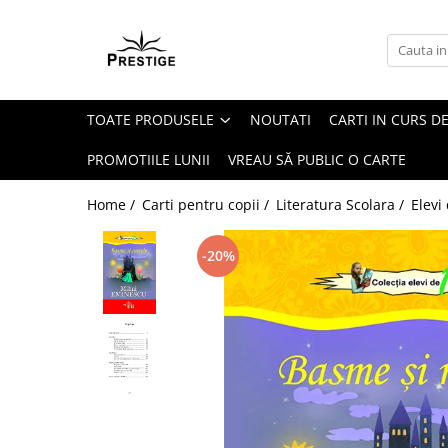
Toate Produsele
Noutati
TOATE PRODUSELE
NOUTATI
CARTI IN CURS DE
Promotii
Pachete Speciale Carti
PROMOTIILE LUNII
VREAU SĂ PUBLIC O CARTE
Spiritualitate - Ezoterism
Home /
Carti pentru copii /
Literatura Scolara /
Elevi
AngelConnection
Arte Divinatorii
-20%
Astrologie
Chiromantie
Dezvoltare Spirituala
KidConnection
Minte Corp
New Illuminati Files