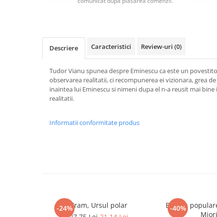
comunicat după plasarea comenzii.
Masaj
MedConnect
Medicina & Farmacie
Caracteristici
Review-uri
(0)
Descriere
Medicina Pentru Toti
SealfHealing
Tudor Vianu spunea despre Eminescu ca este un povestitor
observarea realitatii, ci recompunerea ei vizionara, grea de
Sport
inaintea lui Eminescu si nimeni dupa el n-a reusit mai bine 
Starea de bine
realitatii.
Terapii Alternative
Informatii conformitate produs
AudioBook
Beletristica
Biografii, Memorii, Jurnale
Carti erotice
Carti pentru Adolescenti, Young
Adult
Fram, Ursul polar
Balade popular
Crime, Thriller, Mistery
-24%
-40%
Mior
27,75 Lei
21,14 Lei