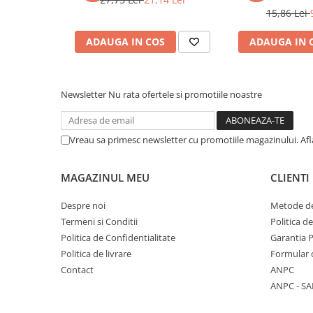
Literatura Romana
15,86 Lei
Literatura Universala
ADAUGA IN COS
ADAUGA IN 
Poezie
Romane de dragoste, Carti
romantice
Newsletter
Nu rata ofertele si promotiile noastre
Senzatii/Dragoste
Senzatii/Erotic
Vreau sa primesc newsletter cu promotiile magazinului. Af
Senzatii/Suspans
Senzatii/Thriller
MAGAZINUL MEU
CLIENTI
SF & Fantasy
Despre noi
Metode de
Teatru
Termeni si Conditii
Politica d
Teens Book Club
Politica de Confidentialitate
Garantia 
Politica de livrare
Formular 
Umor
Contact
ANPC
Birotica & Papetarie
ANPC - SA
Adezivi si benzi adezive