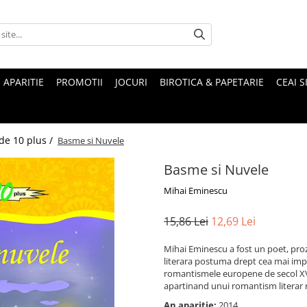
 APARITIE
PROMOTII
JOCURI
BIROTICA & PAPETARIE
CEAI S
 de 10 plus /
Basme si Nuvele
Basme si Nuvele
Mihai Eminescu
15,86 Lei
12,69 Lei
Mihai Eminescu a fost un poet, prozat
literara postuma drept cea mai imp
romantismele europene de secol XVIII
apartinand unui romantism literar re
An aparitie:
2014