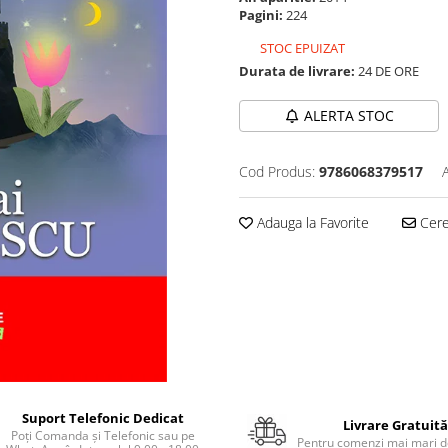
Pagini:
224
STOC EPUIZAT
Durata de livrare:
24 DE ORE
ALERTA STOC
Cod Produs:
9786068379517
Adauga la Favorite
Cere 
Suport Telefonic Dedicat
Livrare Gratuită
Poți Comanda și Telefonic sau pe
Pentru comenzi mai mari de