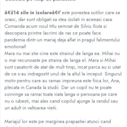
Elevi de 10 plus
â€ž14 zile in izolareâ€ť
este povestea sotilor care se
Lecturi Scolare
urasc, dar sunt obligati sa stea izolati in aceeasi casa.
Lumea Copilariei
Comanda acum noul titlu semnat de Silviu Iliuta si
Ma pregatesc pentru scoala
descopera printre lacrimi de ras ce poate face
pandemia dintr-un mariaj deja aflat in pragul falimentului
Manuale - Carte Scolara
emotional!
Clasa a II-a
Mara nu mai stie cine este strainul de langa ea. Mihai nu
Clasa a III-a
o mai recunoaste pe straina de langa el. Mara si Mihai
Clasa a IV-a
sunt casatoriti de atat de mult timp, incat parca au si uitat
Clasa a V-a
de ce s-au indragostit unul de la altul la inceput. Singurul
Clasa a VI-a
motiv pentru care au ramas impreuna este fiica lor, Ana,
Clasa a VII-a
plecata in Canada la studii. Dar un copil nu te poate
Clasa a VIII-a
convinge sa ramai toata viata langa o persoana pe care
Clasa I
nu o iubesti, mai ales cand copilul ajunge la randul sau
un adult in valtoarea vietii.
Clasa pregatitoare
Limbi Straine
Mariajul lor este pe marginea prapastiei atunci cand
Povesti