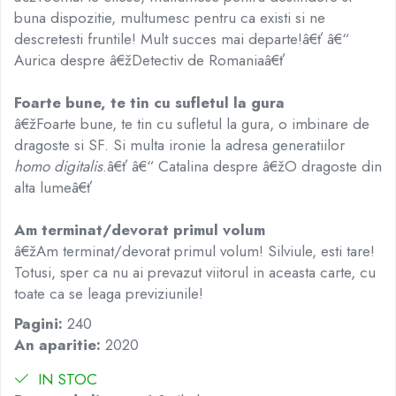
buna dispozitie, multumesc pentru ca existi si ne
descretesti fruntile! Mult succes mai departe!â€ť â€“
Aurica despre â€žDetectiv de Romaniaâ€ť
Foarte bune, te tin cu sufletul la gura
â€žFoarte bune, te tin cu sufletul la gura, o imbinare de
dragoste si SF. Si multa ironie la adresa generatiilor
homo digitalis
.â€ť â€“ Catalina despre â€žO dragoste din
alta lumeâ€ť
Am terminat/devorat primul volum
â€žAm terminat/devorat primul volum! Silviule, esti tare!
Totusi, sper ca nu ai prevazut viitorul in aceasta carte, cu
toate ca se leaga previziunile!
Pagini:
240
An aparitie:
2020
IN STOC