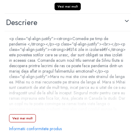
Vezi mai mult
Descriere
<p class="ql-align-justify"><strong>Comedie pe timp de
pandemie </strong></p><p class="ql-align-justify"><br></p><p
class="ql-align-justify"><strong>â€ž14 zile in izolareâ€ť</strong>
este povestea sotilor care se urasc, dar sunt obligati sa stea izolati
in aceeasi casa. Comanda acum noul titlu semnat de Silviu Iliuta si
descopera printre lacrimi de ras ce poate face pandemia dintr-un
mariaj deja aflat in pragul falimentului emotional!</p><p
class="ql-align-justify">Mara nu mai stie cine este strainul de langa
ea. Mihai nu o mai recunoaste pe straina de langa el. Mara si Mihai
sunt casatoriti de atat de mult timp, incat parca au si uitat de ce s-au
indragostit unul de la altul la inceput. Singurul motiv pentru care au
ramas impreuna este fiica lor, Ana, plecata in Canada la studii. Dar
un copil nu te poate convinge sa ramai toata viata langa o
persoana pe care nu o iubesti, mai ales cand copilul ajunge la
randul sau un adult in valtoarea vietii.</p><p class="ql-align-
Vezi mai mult
justify"><br></p><p class="ql-align-justify">Mariajul lor este pe
marginea prapastiei atunci cand destinul se incapataneaza sa ii tina
Informatii conformitate produs
impreuna. Ce inseamna 14 zile in izolare pentru doi oameni care