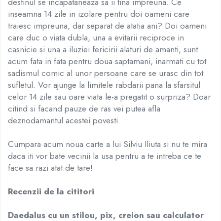
destinul se incapataneaza sa ii tina impreuna. Ce
Povesti ilustrate
inseamna 14 zile in izolare pentru doi oameni care
Povesti - Basme - Legende
traiesc impreuna, dar separat de atatia ani? Doi oameni
Realitatea Augmentata
care duc o viata dubla, una a evitarii reciproce in
casnicie si una a iluziei fericirii alaturi de amanti, sunt
Religie pentru copii
acum fata in fata pentru doua saptamani, inarmati cu tot
ScienceConnection
sadismul comic al unor persoane care se urasc din tot
TP ROLL
sufletul. Vor ajunge la limitele rabdarii pana la sfarsitul
celor 14 zile sau oare viata le-a pregatit o surpriza? Doar
citind si facand pauze de ras vei putea afla
deznodamantul acestei povesti.
Cumpara acum noua carte a lui Silviu Iliuta si nu te mira
daca iti vor bate vecinii la usa pentru a te intreba ce te
face sa razi atat de tare!
Recenzii de la cititori
Daedalus cu un stilou, pix, creion sau calculator