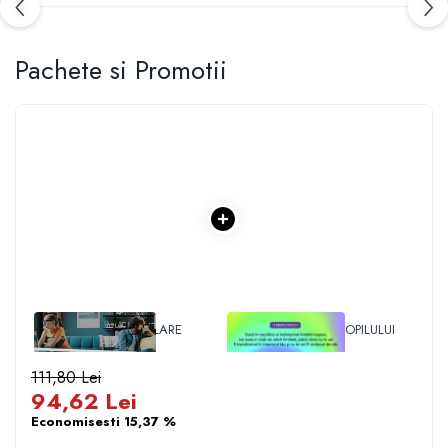
Pachete si Promotii
1 x 14 ZILE INÂ IZOLARE
1 x VINDECAREA COPILULUI
INTERIOR
111,80 Lei
94,62 Lei
Economisesti 15,37 %