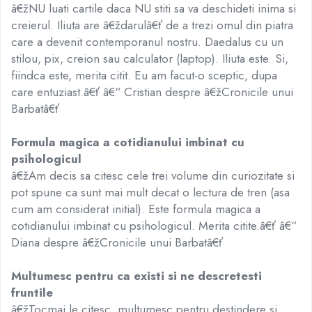
â€žNU luati cartile daca NU stiti sa va deschideti inima si
creierul. Iliuta are â€ždarulâ€ť de a trezi omul din piatra
care a devenit contemporanul nostru. Daedalus cu un
stilou, pix, creion sau calculator (laptop). Iliuta este. Si,
fiindca este, merita citit. Eu am facut-o sceptic, dupa
care entuziast.â€ť â€“ Cristian despre â€žCronicile unui
Barbatâ€ť
Formula magica a cotidianului imbinat cu
psihologicul
â€žAm decis sa citesc cele trei volume din curiozitate si
pot spune ca sunt mai mult decat o lectura de tren (asa
cum am considerat initial). Este formula magica a
cotidianului imbinat cu psihologicul. Merita citite.â€ť â€“
Diana despre â€žCronicile unui Barbatâ€ť
Multumesc pentru ca existi si ne descretesti
fruntile
â€žTocmai le citesc, multumesc pentru destindere si