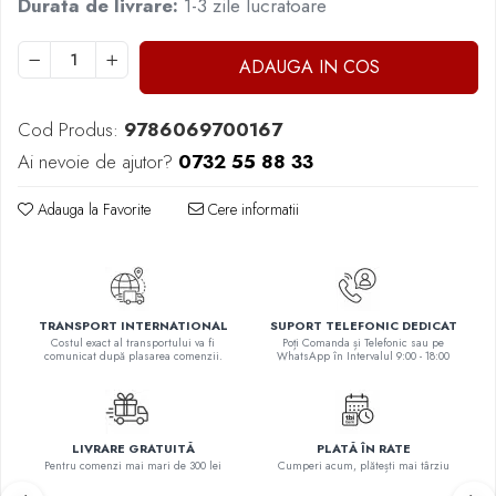
Durata de livrare:
1-3 zile lucratoare
ADAUGA IN COS
Cod Produs:
9786069700167
Ai nevoie de ajutor?
0732 55 88 33
Adauga la Favorite
Cere informatii
TRANSPORT INTERNATIONAL
SUPORT TELEFONIC DEDICAT
Costul exact al transportului va fi
Poți Comanda și Telefonic sau pe
comunicat după plasarea comenzii.
WhatsApp în Intervalul 9:00 - 18:00
LIVRARE GRATUITĂ
PLATĂ ÎN RATE
Pentru comenzi mai mari de 300 lei
Cumperi acum, plătești mai târziu