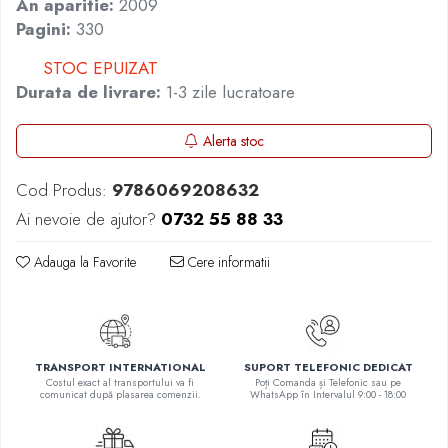
An aparitie:
2009
Masaj
Pagini:
330
MedConnect
STOC EPUIZAT
Medicina & Farmacie
Durata de livrare:
1-3 zile lucratoare
Medicina Pentru Toti
SealfHealing
Alerta stoc
Sport
Cod Produs:
9786069208632
Starea de bine
Ai nevoie de ajutor?
0732 55 88 33
Terapii Alternative
AudioBook
Adauga la Favorite
Cere informatii
Beletristica
Biografii, Memorii, Jurnale
Carti erotice
TRANSPORT INTERNATIONAL
SUPORT TELEFONIC DEDICAT
Carti pentru Adolescenti, Young
Costul exact al transportului va fi
Poți Comanda și Telefonic sau pe
Adult
comunicat după plasarea comenzii.
WhatsApp în Intervalul 9:00 - 18:00
Crime, Thriller, Mistery