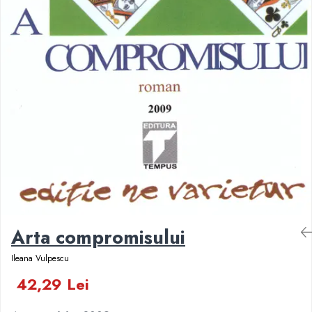
Numerologie
Paranormal
Parapsihologie
Ramtha
Audiobook
ReConnect
Religie
Crestinism
ScienceConnection
SelfConnect
SelfHealing
Arta compromisului
Vindecare Spirituala
Ileana Vulpescu
Sanatate
Diete
42,29 Lei
Gastronomik