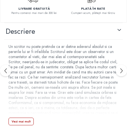
Literatura Romana
LIVRARE GRATUITĂ
PLATĂ ÎN RATE
Literatura Universala
Pentru comenzi mai mari de 300 lei
Cumperi acum, plătești mai târziu
Poezie
Descriere
Romane de dragoste, Carti
romantice
Senzatii/Dragoste
Un scriitor nu poate pretinde ca ar detine adevarul absolut si ca
parerile lui ar fi infailibile. Scriitorul este doar un observator si un
Senzatii/Erotic
comentator al vietii, dar mai ales al contemporaneitatii sale.
Senzatii/Suspans
Scriitor, neerijandu-se in judecator, obligat sa aplice fie codul civil,
fie pe cel penal, nu da sentinte: constata. Dupa lectura multor carti
Senzatii/Thriller
ramai cu un gust amar. Am invidiat de cand ma stiu autorii care te
fac sa razi. Ce har nemaipomenit: analizand necrutator lumea in
SF & Fantasy
care traiesti, sa starnesti totusi hohote de ras. Face fiecare ce poate.
De multe ori, oamenii se-nseala unii asupra altora. Se pot insela si
Teatru
asupra lor insisi. Fara sa vrea. Grav este cand simuleaza orbirea si
Teens Book Club
inselarea. Despre acestea din urma este vorba in cartea de fata.
Conformismul, ca si compromisul, nu face economie de mijloace:
Umor
astazi, ca si ieri, ca si maine, ca totdeauna; desi de-o perfecta
monotonie si necontinand nimic imprevizibil, vrea sa creeze si sa-si
Birotica & Papetarie
creeze iluzia ca schimbandu-si recuzita isi schimba continutul. Pe
Adezivi si benzi adezive
Vezi mai mult
lume exista prosti cinstiti, prin voia Domnului, dar si mai multi