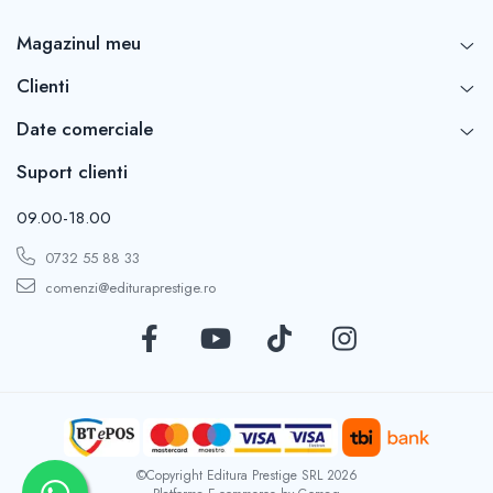
COLOREAZA CU PRIETENII
Magazinul meu
De colorat
Pot desena minunat
Clienti
Sa coloram cu Nicol
Date comerciale
Carti educative
Codul copiilor de succes
Suport clienti
Copii 0-7 ani
09.00-18.00
Clubul Premiantilor
0732 55 88 33
Super pitici 2-5 ani
Culegeri Auxiliare
comenzi@edituraprestige.ro
Dezvoltare personala
Dictionare
Enciclopedii
Kids Book Club
Legende istorice
©Copyright Editura Prestige SRL 2026