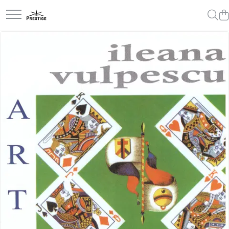
Toate Produsele
Noutati
Promotii
Pachete Speciale Carti
Spiritualitate - Ezoterism
AngelConnection
Arte Divinatorii
Astrologie
Chiromantie
Dezvoltare Spirituala
KidConnection
Minte Corp
New Illuminati Files