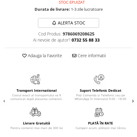
STOC EPUIZAT
Elevi de 10 plus
Durata de livrare:
1-3 zile lucratoare
Lecturi Scolare
ALERTA STOC
Lumea Copilariei
Ma pregatesc pentru scoala
Cod Produs:
9786069208625
Ai nevoie de ajutor?
0732 55 88 33
Manuale - Carte Scolara
Clasa a II-a
Adauga la Favorite
Cere informatii
Clasa a III-a
Clasa a IV-a
Clasa a V-a
Clasa a VI-a
Transport International
Suport Telefonic Dedicat
Clasa a VII-a
Costul exact al transportului va fi
Poți Comanda și Telefonic sau pe
comunicat după plasarea comenzii.
WhatsApp în Intervalul 9:00 - 18:00
Clasa a VIII-a
Clasa I
Clasa pregatitoare
Limbi Straine
Livrare Gratuită
PLATĂ ÎN RATE
Pentru comenzi mai mari de 300 lei
Cumperi acum, plătești mai târziu
Povesti