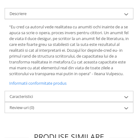
Povesti ilustrate
Povesti - Basme - Legende
Descriere
Realitatea Augmentata
“Eu cred ca autorul vede realitatea cu anumiti ochi inainte de a se
Religie pentru copii
apuca sa scrie o opera, proces invers pentru cititori. Un anumit fel
de viata il duce desigur, pe scriitor la un anumit fel de literatura, in
ScienceConnection
care este foarte greu sa stabilesti cat la suta este rezultatul al
TP ROLL
realitatii si cat al interpretarii ei. Dozajul lor depinde-cred eu- in
primul rand de structura scriitorului, de capacitatea lui de a
transforma realitatea in metafora.Cu cat aceasta capacitate este
mai mare cu atat elementul real din viata de toate zilele a
scriitorului va transparea mai putin in opera” - Ileana Vulpescu.
Informatii conformitate produs
Caracteristici
Review-uri
(0)
PRODUSE SIMILARE