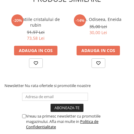
Revelatiile cristalului de
Iliada, Odiseea, Eneida
-20%
-14%
rubin
35,00 Lei
91,97 Lei
30,00 Lei
73,58 Lei
ADAUGA IN COS
ADAUGA IN COS
Newsletter
Nu rata ofertele si promotiile noastre
Vreau sa primesc newsletter cu promotiile
magazinului. Afla mai multe in
Politica de
Confidentialitate