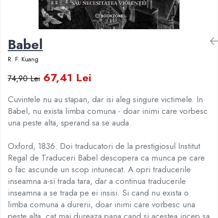
Numerologie
Paranormal
Parapsihologie
Babel
Ramtha
R. F. Kuang
Audiobook
67,41 Lei
74,90 Lei
ReConnect
Religie
Cuvintele nu au stapan, dar isi aleg singure victimele. In
Crestinism
Babel, nu exista limba comuna - doar inimi care vorbesc
ScienceConnection
una peste alta, sperand sa se auda.
SelfConnect
Oxford, 1836. Doi traducatori de la prestigiosul Institut
SelfHealing
Regal de Traduceri Babel descopera ca munca pe care
Vindecare Spirituala
o fac ascunde un scop intunecat. A opri traducerile
inseamna a-si trada tara, dar a continua traducerile
Sanatate
inseamna a se trada pe ei insisi. Si cand nu exista o
Diete
limba comuna a durerii, doar inimi care vorbesc una
Gastronomik
peste alta, cat mai dureaza pana cand si acestea incep sa