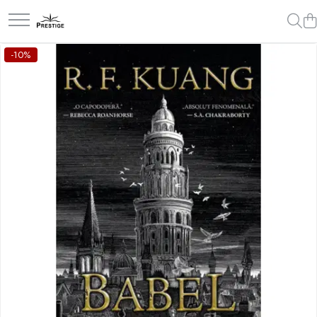
Toate Produsele
-10%
Noutati
Promotii
Pachete Speciale Carti
Spiritualitate - Ezoterism
AngelConnection
Arte Divinatorii
Astrologie
Chiromantie
Dezvoltare Spirituala
KidConnection
Minte Corp
New Illuminati Files