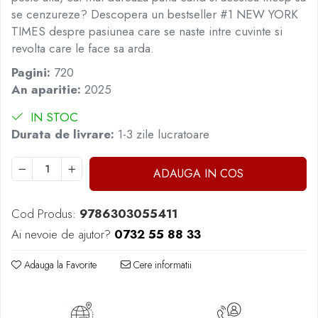
Masaj
se cenzureze? Descopera un bestseller #1 NEW YORK
TIMES despre pasiunea care se naste intre cuvinte si
MedConnect
revolta care le face sa arda.
Medicina & Farmacie
Pagini:
720
Medicina Pentru Toti
An aparitie:
2025
SealfHealing
IN STOC
Sport
Durata de livrare:
1-3 zile lucratoare
Starea de bine
Terapii Alternative
ADAUGA IN COS
AudioBook
Beletristica
Cod Produs:
9786303055411
Biografii, Memorii, Jurnale
Ai nevoie de ajutor?
0732 55 88 33
Carti erotice
Adauga la Favorite
Cere informatii
Carti pentru Adolescenti, Young
Adult
Crime, Thriller, Mistery