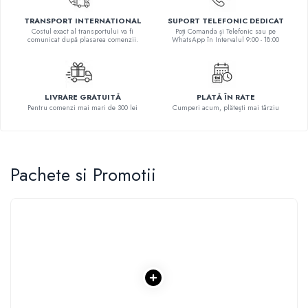
Literatura Romana
TRANSPORT INTERNATIONAL
SUPORT TELEFONIC DEDICAT
Literatura Universala
Costul exact al transportului va fi
Poți Comanda și Telefonic sau pe
comunicat după plasarea comenzii.
WhatsApp în Intervalul 9:00 - 18:00
Poezie
Romane de dragoste, Carti
romantice
LIVRARE GRATUITĂ
PLATĂ ÎN RATE
Senzatii/Dragoste
Pentru comenzi mai mari de 300 lei
Cumperi acum, plătești mai târziu
Senzatii/Erotic
Senzatii/Suspans
Pachete si Promotii
Senzatii/Thriller
SF & Fantasy
Teatru
Teens Book Club
Umor
Birotica & Papetarie
Adezivi si benzi adezive