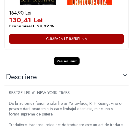
CRISTALELOR
COLOREAZA CU PRIETENII
De colorat
164,90 Lei
130,41 Lei
Pot desena minunat
Economisesti 20,92 %
Sa coloram cu Nicol
Carti educative
CUMPARA-LE IMPREUNA
Codul copiilor de succes
Copii 0-7 ani
Vezi mai mult
Clubul Premiantilor
Super pitici 2-5 ani
Descriere
Culegeri Auxiliare
Dezvoltare personala
BESTSELLER #1 NEW YORK TIMES
Dictionare
De la autoarea fenomenului literar Yellowface, R. F. Kuang, vine o
Enciclopedii
poveste dark academia in care limbajul e tentatie, minciuna si
forma suprema de putere.
Kids Book Club
Legende istorice
Traduttore, traditore: orice act de traducere este un act de tradare.