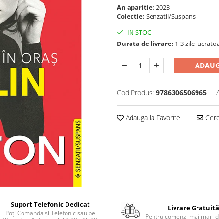
An aparitie:
2023
Colectie:
Senzatii/Suspans
IN STOC
Durata de livrare:
1-3 zile lucrato
ADAUG
Cod Produs:
9786306506965
Adauga la Favorite
Cere 
Suport Telefonic Dedicat
Livrare Gratuită
Poți Comanda și Telefonic sau pe
Pentru comenzi mai mari de