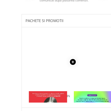
comunicat după plasarea comenzii.
Masaj
MedConnect
Medicina & Farmacie
PACHETE SI PROMOTII
Medicina Pentru Toti
SealfHealing
Sport
Starea de bine
Terapii Alternative
AudioBook
Beletristica
Biografii, Memorii, Jurnale
Carti erotice
Carti pentru Adolescenti, Young
1 x BERLIN. UN DUSMAN IN
1 x VINDECAREA COPILU
Adult
ORAS
INTERIOR
Crime, Thriller, Mistery