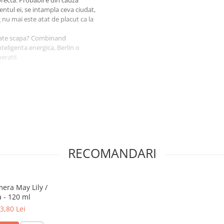
entul ei, se intampla ceva ciudat,
 nu mai este atat de placut ca la
oate scapa? Combinand
teligenta energica, Berlin o
eratii.
in viata in suburbiile pariziene,
absolvire, s-a mutat la Berlin, iar
, Bea Setton isi imparte timpul
lul de doctor si lucreaza la a
RECOMANDARI
era May Lily /
 - 120 ml
3,80 Lei