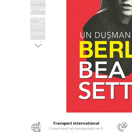
Numerologie
Paranormal
Parapsihologie
Ramtha
Audiobook
ReConnect
Religie
Crestinism
ScienceConnection
SelfConnect
SelfHealing
Vindecare Spirituala
Sanatate
Diete
Transport International
Gastronomik
Costul exact al transportului va fi