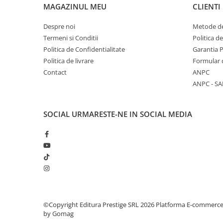
MAGAZINUL MEU
CLIENTI
Elevi de 10 plus
Despre noi
Metode de
Lecturi Scolare
Termeni si Conditii
Politica d
Lumea Copilariei
Politica de Confidentialitate
Garantia 
Ma pregatesc pentru scoala
Politica de livrare
Formular 
Manuale - Carte Scolara
Contact
ANPC
ANPC - SA
Clasa a II-a
Clasa a III-a
Clasa a IV-a
SOCIAL
URMARESTE-NE IN SOCIAL MEDIA
Clasa a V-a
Clasa a VI-a
Clasa a VII-a
Clasa a VIII-a
Clasa I
Clasa pregatitoare
Limbi Straine
©Copyright Editura Prestige SRL 2026
Platforma E-commerc
by Gomag
Povesti