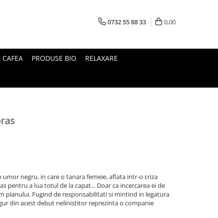
0732 55 88 33
0,00
I CAFEA
PRODUSE BIO
RELAXARE
oras
umor negru, in care o tanara femeie, aflata intr-o criza
as pentru a lua totul de la capat... Doar ca incercarea ei de
planului. Fugind de responsabilitati si mintind in legatura
sigur din acest debut nelinistitor reprezinta o companie