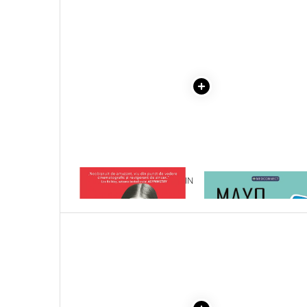
Literatura Romana
Literatura Universala
Poezie
Romane de dragoste, Carti
romantice
Senzatii/Dragoste
Senzatii/Erotic
Senzatii/Suspans
Senzatii/Thriller
1 x BERLIN. UN DUSMAN IN
1 x MAYO CLINIC. CART
SF & Fantasy
ORAS
ESENTIALA DESPRE DIAB
ZAHARAT
Teatru
Teens Book Club
Umor
Birotica & Papetarie
Adezivi si benzi adezive