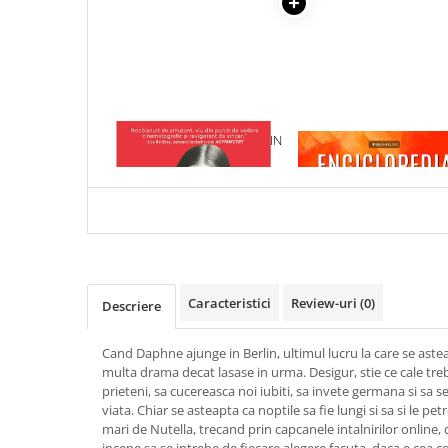
Articole Birotica
Accesorii Arhivare
Calculator
Hartie si Accesorii
Instrumente de scris
1 x BERLIN. UN DUSMAN IN
1 x ENCICLOPEDIA
Organizare si Arhivare
ORAS
CRISTALELOR
Seturi birotica
Articole scolare
Arta
Caiete si Carnetele scolare
Coperti, Mape, Etichete
Caracteristici
Review-uri
(0)
Descriere
Ghiozdane si Penare scolare
Instrumente de scris
Cand Daphne ajunge in Berlin, ultimul lucru la care se astea
Instrumente si Truse Geometrie
multa drama decat lasase in urma. Desigur, stie ce cale treb
Seturi scolare
prieteni, sa cucereasca noi iubiti, sa invete germana si sa 
viata. Chiar se asteapta ca noptile sa fie lungi si sa si le 
Calculator
mari de Nutella, trecand prin capcanele intalnirilor online, 
Consumabile & Accesorii
incepe sa se intrebe de fiecare alegere facuta, daca e cea c