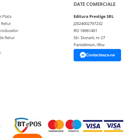
DATE COMERCIALE
 Plata
Editura Prestige SRL
e Retur
J2024002797232
Produselor
RO 18961401
de Retur
Str. Dunarii, nr 27
Pantelimon, Ilfov
L
Contacteaza-ne
e