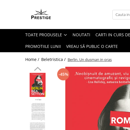
Toate Produsele
Noutati
TOATE PRODUSELE
NOUTATI
CARTI IN CURS DE
Promotii
Pachete Speciale Carti
PROMOTIILE LUNII
VREAU SĂ PUBLIC O CARTE
Spiritualitate - Ezoterism
Home /
Beletristica /
Berlin. Un dusman in oras
AngelConnection
Arte Divinatorii
-45%
Astrologie
Chiromantie
Dezvoltare Spirituala
KidConnection
Minte Corp
New Illuminati Files