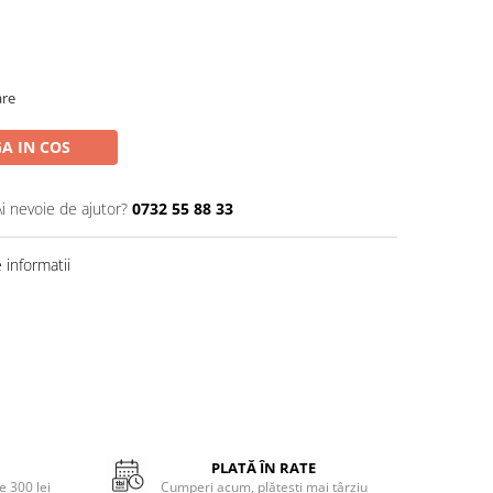
are
A IN COS
Ai nevoie de ajutor?
0732 55 88 33
informatii
PLATĂ ÎN RATE
 300 lei
Cumperi acum, plătești mai târziu