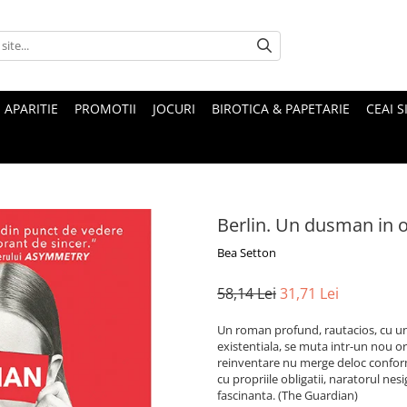
 APARITIE
PROMOTII
JOCURI
BIROTICA & PAPETARIE
CEAI S
Berlin. Un dusman in 
Bea Setton
58,14 Lei
31,71 Lei
Un roman profund, rautacios, cu un 
existentiala, se muta intr-un nou or
reinventare nu merge deloc conform 
cu propriile obligatii, naratorul ne
fascinanta. (The Guardian)