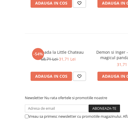
ADAUGA IN COS
ADAUGA IN 
COLOREAZA CU PRIETENII
De colorat
Pot desena minunat
Sa coloram cu Nicol
Carti educative
Codul copiilor de succes
Copii 0-7 ani
Escapada la Little Chateau
Demon si Inger -
-54%
magicul panda
68,71 Lei
31,71 Lei
Clubul Premiantilor
31,71 
Super pitici 2-5 ani
Culegeri Auxiliare
ADAUGA IN COS
ADAUGA IN 
Dezvoltare personala
Dictionare
Newsletter
Nu rata ofertele si promotiile noastre
Enciclopedii
Kids Book Club
Vreau sa primesc newsletter cu promotiile magazinului. Af
Legende istorice
Literatura Scolara