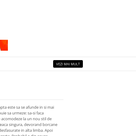
VEZI MAI MULT
pta este sa se afunde in si mai
uie sa urmeze: sa-si faca
se acomodeze la un nou stil de
petreaca singura, devorand borcane
desfasurate in alta limba. Apoi
orecta. Probabil e din cauza