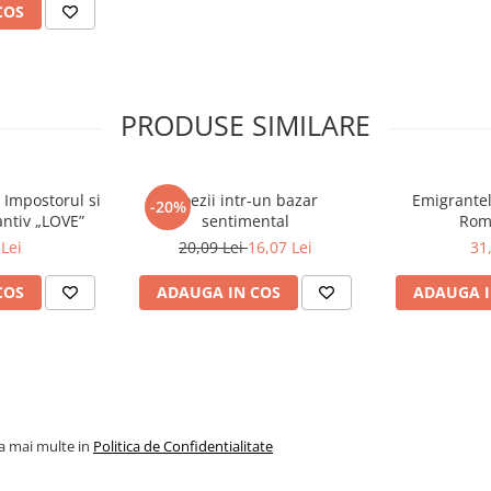
COS
PRODUSE SIMILARE
 Impostorul si
Poezii intr-un bazar
Emigrantel
-20%
ntiv „LOVE”
sentimental
Rom
Lei
20,09 Lei
16,07 Lei
31
COS
ADAUGA IN COS
ADAUGA I
la mai multe in
Politica de Confidentialitate