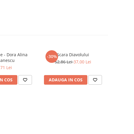
e - Dora Alina
Scara Diavolului
-30%
anescu
52,86 Lei
37,00 Lei
,71 Lei
N COS
ADAUGA IN COS