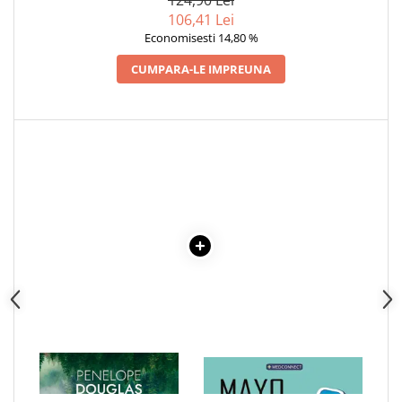
Articole Birotica
106,41 Lei
Accesorii Arhivare
Economisesti 14,80 %
Calculator
CUMPARA-LE IMPREUNA
Hartie si Accesorii
Instrumente de scris
Organizare si Arhivare
Seturi birotica
Articole scolare
Arta
Caiete si Carnetele scolare
Coperti, Mape, Etichete
Ghiozdane si Penare scolare
Instrumente de scris
Instrumente si Truse Geometrie
Seturi scolare
Calculator
1 x CREDENCE
1 x MAYO CLINIC. CARTEA
ESENTIALA DESPRE DIABETUL
Consumabile & Accesorii
ZAHARAT