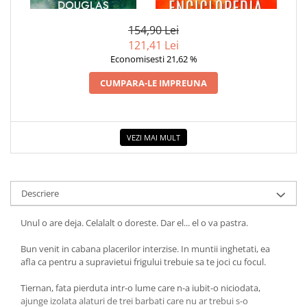
CRISTALELOR
COLOREAZA CU PRIETENII
De colorat
154,90 Lei
121,41 Lei
Pot desena minunat
Economisesti 21,62 %
Sa coloram cu Nicol
Carti educative
CUMPARA-LE IMPREUNA
Codul copiilor de succes
Copii 0-7 ani
VEZI MAI MULT
Clubul Premiantilor
Super pitici 2-5 ani
Culegeri Auxiliare
Descriere
Dezvoltare personala
Dictionare
Unul o are deja. Celalalt o doreste. Dar el... el o va pastra.
Enciclopedii
Bun venit in cabana placerilor interzise. In muntii inghetati, ea
afla ca pentru a supravietui frigului trebuie sa te joci cu focul.
Kids Book Club
Legende istorice
Tiernan, fata pierduta intr-o lume care n-a iubit-o niciodata,
ajunge izolata alaturi de trei barbati care nu ar trebui s-o
Literatura Scolara