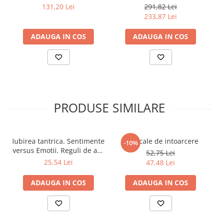
131,20 Lei
291,82 Lei
Povesti ilustrate
233,87 Lei
Povesti - Basme - Legende
ADAUGA IN COS
ADAUGA IN COS
Realitatea Augmentata
Religie pentru copii
ScienceConnection
TP ROLL
Ceai si Cafea
PRODUSE SIMILARE
Cafea
Cafea terapeutica
Ceai
Iubirea tantrica. Sentimente
Fara cale de intoarcere
-10%
versus Emotii. Reguli de aur
52,75 Lei
Dezvoltare Personala
ale iubirii
25,54 Lei
47,48 Lei
BUSINESS
ADAUGA IN COS
ADAUGA IN COS
Carti de joc
Dezvoltare Personala Adulti
Dezvoltare Profesionala