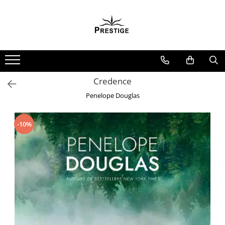
Toate Produsele
Noutati
Promotii
Pachete Speciale Carti
Credence
Spiritualitate - Ezoterism
Penelope Douglas
AngelConnection
Arte Divinatorii
-10%
Astrologie
Chiromantie
Dezvoltare Spirituala
KidConnection
Minte Corp
New Illuminati Files