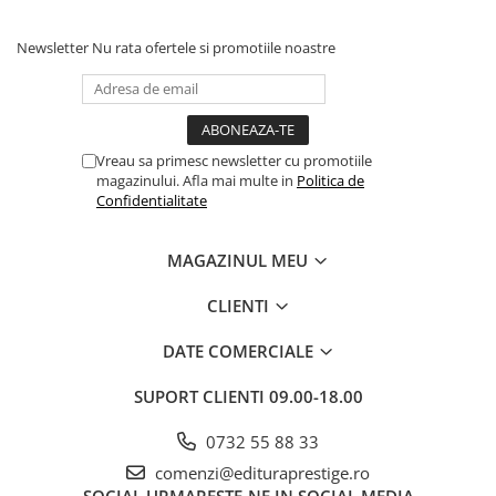
Dezvoltarea Afacerilor
Newsletter
Nu rata ofertele si promotiile noastre
Parenting & Familie
Psihologie, Psihanaliza
PSYCONNECT
Sexualitate
Vreau sa primesc newsletter cu promotiile
magazinului. Afla mai multe in
Politica de
Istorie
Confidentialitate
Istorie & Filosofie
Istorii Secrete
MAGAZINUL MEU
Mituri si Legende
CLIENTI
Tot Adevarul
DATE COMERCIALE
Jocuri
Casute de papusi si mobilier
SUPORT CLIENTI
09.00-18.00
Creativitate
0732 55 88 33
Educative
comenzi@edituraprestige.ro
BrainBox
SOCIAL
URMARESTE-NE IN SOCIAL MEDIA