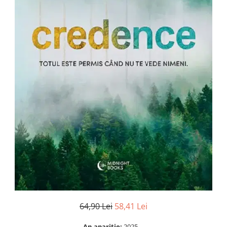
Numerologie
Paranormal
Parapsihologie
Ramtha
Audiobook
ReConnect
Religie
Crestinism
ScienceConnection
SelfConnect
SelfHealing
Vindecare Spirituala
Sanatate
Diete
64,90 Lei
58,41 Lei
Gastronomik
An aparitie:
2025