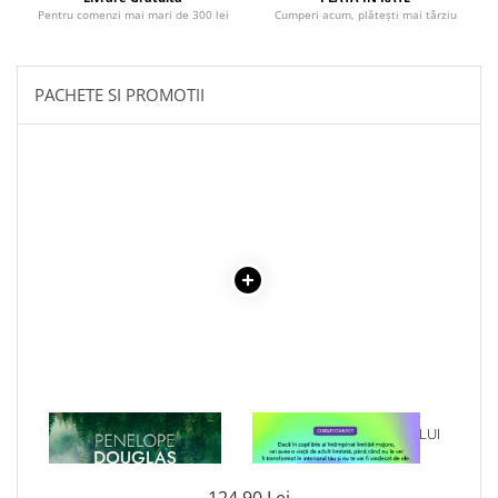
Literatura Romana
Pentru comenzi mai mari de 300 lei
Cumperi acum, plătești mai târziu
Literatura Universala
Poezie
PACHETE SI PROMOTII
Romane de dragoste, Carti
romantice
Senzatii/Dragoste
Senzatii/Erotic
Senzatii/Suspans
Senzatii/Thriller
SF & Fantasy
Teatru
Teens Book Club
Umor
1 x CREDENCE
1 x VINDECAREA COPILULUI
Birotica & Papetarie
INTERIOR
Adezivi si benzi adezive
124,90 Lei