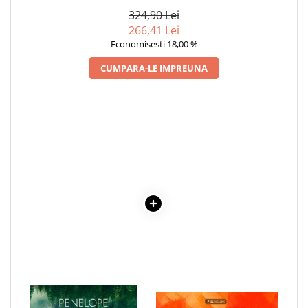
324,90 Lei
Cadouri
266,41 Lei
Carti in dar
Economisesti 18,00 %
Carti pentru copii
CUMPARA-LE IMPREUNA
Beletristica
Literatura Romana
Literatura Universala
Poezie
SF & Fantasy
Carte Prescolara, Joc
Carti cartonate
Descopera lumea
Descopera si invata
Din ograda
Povesti pe roti
Primele notiuni
Carti de colorat
1 x CREDENCE
1 x ENCICLOPEDIA