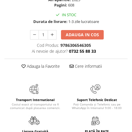
Masaj
Pagini:
608
MedConnect
IN STOC
Durata de livrare:
1-3 zile lucratoare
Medicina & Farmacie
Medicina Pentru Toti
ADAUGA IN COS
SealfHealing
Cod Produs:
9786306546305
Sport
Ai nevoie de ajutor?
0732 55 88 33
Starea de bine
Adauga la Favorite
Cere informatii
Terapii Alternative
AudioBook
Beletristica
Biografii, Memorii, Jurnale
Transport International
Suport Telefonic Dedicat
Carti erotice
Costul exact al transportului va fi
Poți Comanda și Telefonic sau pe
comunicat după plasarea comenzii.
WhatsApp în Intervalul 9:00 - 18:00
Carti pentru Adolescenti, Young
Adult
Crime, Thriller, Mistery
Livrare Gratuită
PLATĂ ÎN RATE