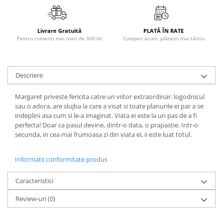
Literatura Romana
Literatura Universala
Livrare Gratuită
PLATĂ ÎN RATE
Poezie
Pentru comenzi mai mari de 300 lei
Cumperi acum, plătești mai târziu
Romane de dragoste, Carti
romantice
Descriere
Senzatii/Dragoste
Senzatii/Erotic
Margaret priveste fericita catre un viitor extraordinar: logodnicul
sau o adora, are slujba la care a visat si toate planurile ei par a se
Senzatii/Suspans
indeplini asa cum si le-a imaginat. Viata ei este la un pas de a fi
Senzatii/Thriller
perfecta! Doar ca pasul devine, dintr-o data, o prapastie. Intr-o
secunda, in cea mai frumoasa zi din viata ei, ii este luat totul.
SF & Fantasy
Teatru
Informatii conformitate produs
Teens Book Club
Caracteristici
Umor
Review-uri
(0)
Birotica & Papetarie
Adezivi si benzi adezive