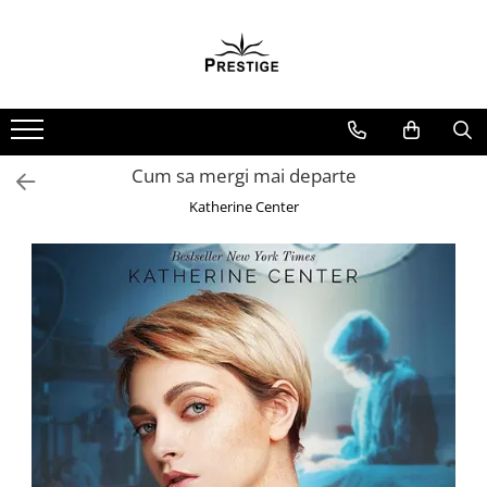
Toate Produsele
Noutati
Promotii
Pachete Speciale Carti
Cum sa mergi mai departe
Spiritualitate - Ezoterism
Katherine Center
AngelConnection
Arte Divinatorii
Astrologie
Chiromantie
Dezvoltare Spirituala
KidConnection
Minte Corp
New Illuminati Files