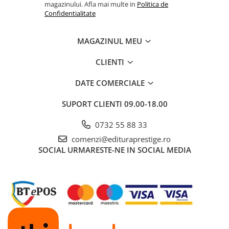
magazinului. Afla mai multe in
Politica de
Cadouri
Confidentialitate
Carti in dar
Carti pentru copii
MAGAZINUL MEU
Beletristica
CLIENTI
Literatura Romana
Literatura Universala
DATE COMERCIALE
Poezie
SUPORT CLIENTI
09.00-18.00
SF & Fantasy
Carte Prescolara, Joc
0732 55 88 33
Carti cartonate
comenzi@edituraprestige.ro
SOCIAL
URMARESTE-NE IN SOCIAL MEDIA
Descopera lumea
Descopera si invata
Din ograda
Povesti pe roti
Primele notiuni
Carti de colorat