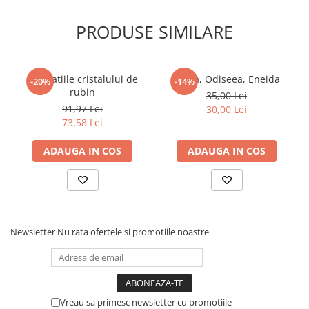
Articole Birotica
PRODUSE SIMILARE
Accesorii Arhivare
Calculator
Hartie si Accesorii
Revelatiile cristalului de
Iliada, Odiseea, Eneida
-20%
-14%
Instrumente de scris
rubin
35,00 Lei
Organizare si Arhivare
91,97 Lei
30,00 Lei
Seturi birotica
73,58 Lei
Articole scolare
ADAUGA IN COS
ADAUGA IN COS
Arta
Caiete si Carnetele scolare
Coperti, Mape, Etichete
Ghiozdane si Penare scolare
Instrumente de scris
Newsletter
Nu rata ofertele si promotiile noastre
Instrumente si Truse Geometrie
Seturi scolare
Calculator
Vreau sa primesc newsletter cu promotiile
Consumabile & Accesorii