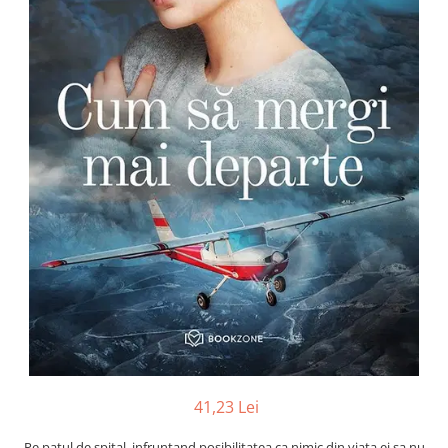
Numerologie
Paranormal
Parapsihologie
Ramtha
Audiobook
ReConnect
Religie
Crestinism
ScienceConnection
SelfConnect
SelfHealing
Vindecare Spirituala
Sanatate
Diete
41,23 Lei
Gastronomik
Pe patul de spital, infruntand posibilitatea ca nimic din viata ei sa nu