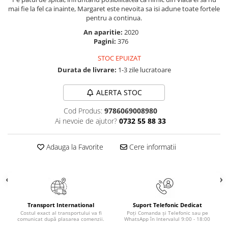
Masaj
mai fie la fel ca inainte, Margaret este nevoita sa isi adune toate fortele
pentru a continua.
MedConnect
An aparitie:
2020
Medicina & Farmacie
Pagini:
376
Medicina Pentru Toti
STOC EPUIZAT
SealfHealing
Durata de livrare:
1-3 zile lucratoare
Sport
ALERTA STOC
Starea de bine
Cod Produs:
9786069008980
Terapii Alternative
Ai nevoie de ajutor?
0732 55 88 33
AudioBook
Beletristica
Adauga la Favorite
Cere informatii
Biografii, Memorii, Jurnale
Carti erotice
Carti pentru Adolescenti, Young
Adult
Transport International
Suport Telefonic Dedicat
Costul exact al transportului va fi
Poți Comanda și Telefonic sau pe
Crime, Thriller, Mistery
comunicat după plasarea comenzii.
WhatsApp în Intervalul 9:00 - 18:00