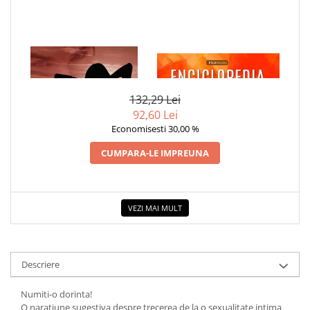
1 x DORINTA
1 x ENCICLOPEDIA
CRISTALELOR
132,29 Lei
92,60 Lei
Economisesti 30,00 %
CUMPARA-LE IMPREUNA
VEZI MAI MULT
Descriere
Numiti-o dorinta!
O naratiune sugestiva despre trecerea de la o sexualitate intima