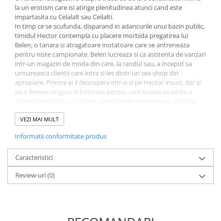
la un erotism care isi atinge plenitudinea atunci cand este
impartasita cu Celalalt sau Ceilalti.
In timp ce se scufunda, disparand in adancurile unui bazin public,
timidul Hector contempla cu placere morbida pregatirea lui
Belen, o tanara si atragatoare inotatoare care se antreneaza
pentru niste campionate. Belen lucreaza si ca asistenta de vanzari
intr-un magazin de moda din care, la randul sau, a inceput sa
urmareasca clientii care intra si ies dintr-un sex-shop din
apropiere. Printre ei il descopera intr-o zi pe Hector insusi, dar si
pe o femeie singura si hotarata pentru care incepe sa simta o
atractie irezistibila si ciudata. Acea femeie misterioasa, Claudia,
este casatorita si intretine relatii deosebite cu sotul ei, victima
unui accident care l-a redus practic la imobilitate.
VEZI MAI MULT
Belen, manata de fantomele ei, se va apropia de lumile lui Hector,
Informatii conformitate produs
pe de o parte, si ale Claudiei si sotului ei, pe de alta parte. Si va
depasi limitele privatului pentru a dezlantui dorintele
,,cufundate" si nemarturisite pe care, pana in acel moment,
Caracteristici
niciunul dintre ei nu indraznise sa le arate deschis.
Review-uri
(0)
JOSE LUIS RODRIGUEZ DEL CORRAL este un scriitor spaniol. La 18