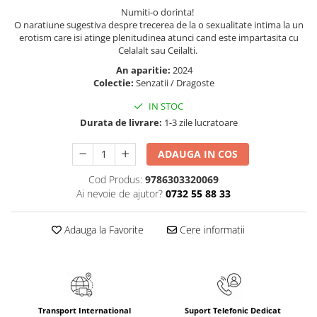
Numiti-o dorinta!
Elevi de 10 plus
O naratiune sugestiva despre trecerea de la o sexualitate intima la un
Lecturi Scolare
erotism care isi atinge plenitudinea atunci cand este impartasita cu
Celalalt sau Ceilalti.
Lumea Copilariei
An aparitie:
2024
Ma pregatesc pentru scoala
Colectie:
Senzatii / Dragoste
Manuale - Carte Scolara
IN STOC
Clasa a II-a
Durata de livrare:
1-3 zile lucratoare
Clasa a III-a
ADAUGA IN COS
Clasa a IV-a
Clasa a V-a
Cod Produs:
9786303320069
Ai nevoie de ajutor?
0732 55 88 33
Clasa a VI-a
Clasa a VII-a
Adauga la Favorite
Cere informatii
Clasa a VIII-a
Clasa I
Clasa pregatitoare
Limbi Straine
Povesti
Transport International
Suport Telefonic Dedicat