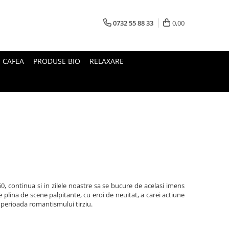
0732 55 88 33
0,00
I CAFEA
PRODUSE BIO
RELAXARE
60, continua si in zilele noastre sa se bucure de acelasi imens
te plina de scene palpitante, cu eroi de neuitat, a carei actiune
in perioada romantismului tirziu.