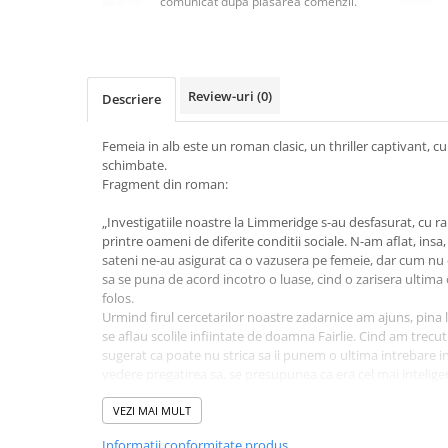
comunicat după plasarea comenzii.
Masaj
MedConnect
Medicina & Farmacie
Review-uri
(0)
Descriere
Medicina Pentru Toti
SealfHealing
Femeia in alb este un roman clasic, un thriller captivant, cu c
schimbate.
Sport
Fragment din roman:
Starea de bine
„Investigatiile noastre la Limmeridge s-au desfasurat, cu rab
Terapii Alternative
printre oameni de diferite conditii sociale. N-am aflat, insa, 
sateni ne-au asigurat ca o vazusera pe femeie, dar cum nu er
AudioBook
sa se puna de acord incotro o luase, cind o zarisera ultima 
Beletristica
folos.
Biografii, Memorii, Jurnale
Urmind firul cercetarilor noastre zadarnice am ajuns, pina 
se aflau scolile infiintate de doamna Fairlie. Cind am trecu
Carti erotice
sugerat ca poate nu strica sa ii punem o ultima intrebare in
vedere pregatirea sa, se presupunea ca era cel mai intelig
Carti pentru Adolescenti, Young
- Teama mi-e ca invatatorul era ocupat cu elevii sai, a zis
Adult
femeia a trecut prin sat si apoi s-a intors. Totusi, putem inc
VEZI MAI MULT
Crime, Thriller, Mistery
Informatii conformitate produs