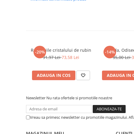
Literatura Romana
Literatura Universala
Poezie
Romane de dragoste, Carti
romantice
Senzatii/Dragoste
Revelatiile cristalului de rubin
Iliada, Odis
-20%
-14%
Senzatii/Erotic
91,97 Lei
73,58 Lei
35,00 Lei
3
Senzatii/Suspans
Senzatii/Thriller
ADAUGA IN COS
ADAUGA IN 
SF & Fantasy
Teatru
Newsletter
Nu rata ofertele si promotiile noastre
Teens Book Club
Umor
Vreau sa primesc newsletter cu promotiile magazinului. Af
Birotica & Papetarie
Adezivi si benzi adezive
MAGAZINUL MEU
CLIENTI