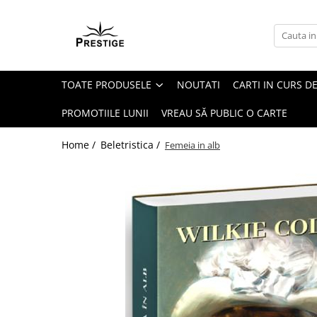
Toate Produsele
Noutati
TOATE PRODUSELE
NOUTATI
CARTI IN CURS DE
Promotii
Pachete Speciale Carti
PROMOTIILE LUNII
VREAU SĂ PUBLIC O CARTE
Spiritualitate - Ezoterism
Home /
Beletristica /
Femeia in alb
AngelConnection
Arte Divinatorii
Astrologie
Chiromantie
Dezvoltare Spirituala
KidConnection
Minte Corp
New Illuminati Files