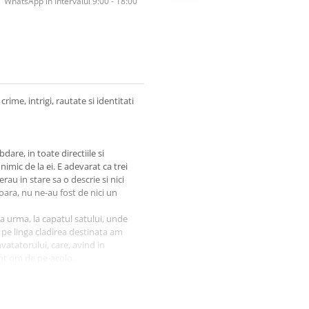
WhatsApp în Intervalul 9:00 - 18:00
rime, intrigi, rautate si identitati
dare, in toate directiile si
nimic de la ei. E adevarat ca trei
au in stare sa o descrie si nici
oara, nu ne-au fost de nici un
la urma, la capatul satului, unde
t pe linga cladirea destinata am
vatatorului, care, avind in
ent om de pe-acolo.
 domnisoara Halcombe, exact cind
erca.