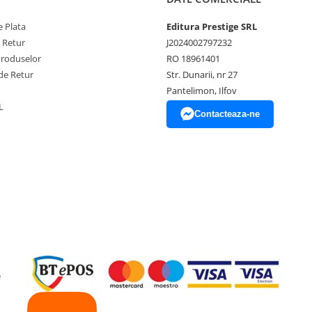
 Plata
Editura Prestige SRL
e Retur
J2024002797232
Produselor
RO 18961401
de Retur
Str. Dunarii, nr 27
Pantelimon, Ilfov
L
Contacteaza-ne
e