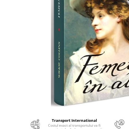
Numerologie
Paranormal
Parapsihologie
Ramtha
Audiobook
ReConnect
Religie
Crestinism
ScienceConnection
SelfConnect
SelfHealing
Vindecare Spirituala
Sanatate
Diete
Transport International
Gastronomik
Costul exact al transportului va fi