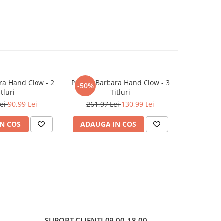
ra Hand Clow - 2
Pachet Barbara Hand Clow - 3
Incot
-50%
NOU
itluri
Titluri
Lei
90,99 Lei
261,97 Lei
130,99 Lei
N COS
ADAUGA IN COS
ADAUG
SUPORT CLIENTI
09.00-18.00