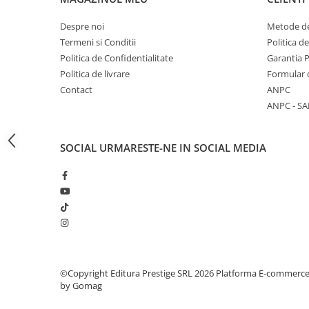
Articole Birotica
Despre noi
Metode de
Accesorii Arhivare
Termeni si Conditii
Politica d
Calculator
Politica de Confidentialitate
Garantia 
Hartie si Accesorii
Politica de livrare
Formular 
Instrumente de scris
Contact
ANPC
Organizare si Arhivare
ANPC - SA
Seturi birotica
Articole scolare
SOCIAL
URMARESTE-NE IN SOCIAL MEDIA
Arta
Caiete si Carnetele scolare
Coperti, Mape, Etichete
Ghiozdane si Penare scolare
Instrumente de scris
Instrumente si Truse Geometrie
Seturi scolare
©Copyright Editura Prestige SRL 2026
Platforma E-commerc
Calculator
by Gomag
Consumabile & Accesorii