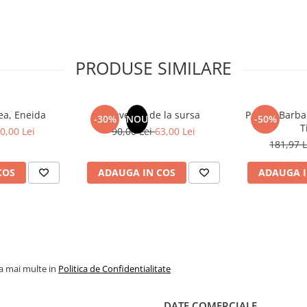
PRODUSE SIMILARE
eea, Eneida
Revelatii de la sursa
Pachet Barba
-30%
NOU
-50%
T
0,00 Lei
90,00 Lei
63,00 Lei
181,97 
COS
ADAUGA IN COS
ADAUGA I
la mai multe in
Politica de Confidentialitate
DATE COMERCIALE