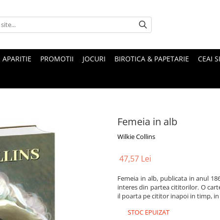
 APARITIE
PROMOTII
JOCURI
BIROTICA & PAPETARIE
CEAI S
Femeia in alb
Wilkie Collins
47,57 Lei
Femeia in alb, publicata in anul 18
interes din partea cititorilor. O car
il poarta pe cititor inapoi in timp, 
STOC EPUIZAT