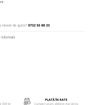
are
Ai nevoie de ajutor?
0732 55 88 33
informatii
PLATĂ ÎN RATE
 300 lei
Cumperi acum, plătești mai târziu