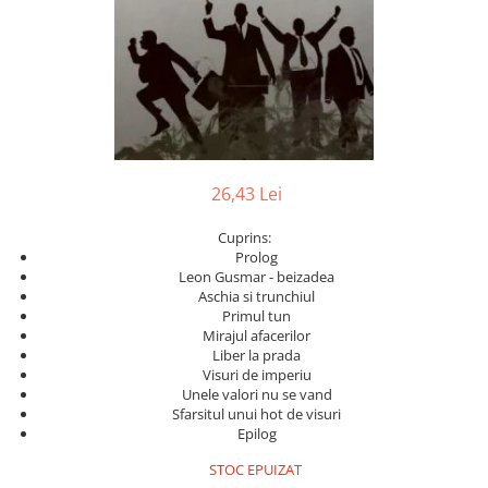
Numerologie
Paranormal
Parapsihologie
Ramtha
Audiobook
ReConnect
26,43 Lei
Religie
Cuprins:
Crestinism
Prolog
ScienceConnection
Leon Gusmar - beizadea
Aschia si trunchiul
SelfConnect
Primul tun
Mirajul afacerilor
SelfHealing
Liber la prada
Vindecare Spirituala
Visuri de imperiu
Unele valori nu se vand
Sanatate
Sfarsitul unui hot de visuri
Epilog
Diete
Gastronomik
STOC EPUIZAT