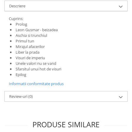
Literatura Romana
Descriere
Literatura Universala
Cuprins:
Poezie
Prolog
Leon Gusmar - beizadea
Romane de dragoste, Carti
Aschia si trunchiul
romantice
Primul tun
Senzatii/Dragoste
Mirajul afacerilor
Liber la prada
Senzatii/Erotic
Visuri de imperiu
Senzatii/Suspans
Unele valori nu se vand
Sfarsitul unui hot de visuri
Senzatii/Thriller
Epilog
SF & Fantasy
Informatii conformitate produs
Teatru
Review-uri
(0)
Teens Book Club
Umor
Birotica & Papetarie
PRODUSE SIMILARE
Adezivi si benzi adezive