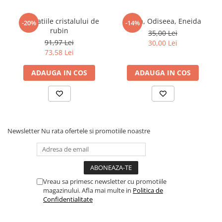
Articole Birotica
Accesorii Arhivare
Revelatiile cristalului de
Iliada, Odiseea, Eneida
-20%
-14%
rubin
35,00 Lei
Calculator
91,97 Lei
30,00 Lei
Hartie si Accesorii
73,58 Lei
Instrumente de scris
Organizare si Arhivare
ADAUGA IN COS
ADAUGA IN COS
Seturi birotica
Articole scolare
Arta
Caiete si Carnetele scolare
Newsletter
Nu rata ofertele si promotiile noastre
Coperti, Mape, Etichete
Ghiozdane si Penare scolare
Instrumente de scris
Instrumente si Truse Geometrie
Vreau sa primesc newsletter cu promotiile
Seturi scolare
magazinului. Afla mai multe in
Politica de
Confidentialitate
Calculator
Consumabile & Accesorii