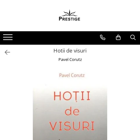
Toate Produsele
Noutati
Promotii
Pachete Speciale Carti
Hotii de visuri
Spiritualitate - Ezoterism
Pavel Corutz
AngelConnection
Arte Divinatorii
Astrologie
Chiromantie
Dezvoltare Spirituala
KidConnection
Minte Corp
New Illuminati Files