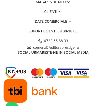
MAGAZINUL MEU
Cadouri
CLIENTI
Carti in dar
Carti pentru copii
DATE COMERCIALE
Beletristica
SUPORT CLIENTI
09.00-18.00
Literatura Romana
Literatura Universala
0732 55 88 33
Poezie
comenzi@edituraprestige.ro
SF & Fantasy
SOCIAL
URMARESTE-NE IN SOCIAL MEDIA
Carte Prescolara, Joc
Carti cartonate
Descopera lumea
Descopera si invata
Din ograda
Povesti pe roti
Primele notiuni
Carti de colorat