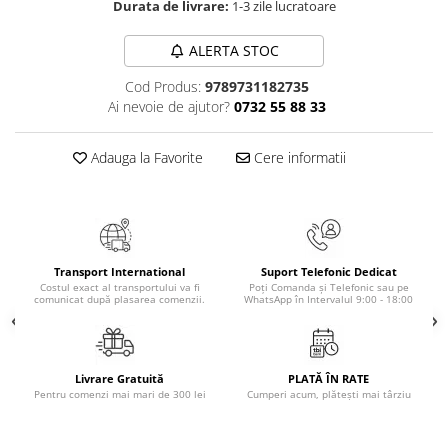
Durata de livrare:
1-3 zile lucratoare
Masaj
MedConnect
ALERTA STOC
Medicina & Farmacie
Cod Produs:
9789731182735
Medicina Pentru Toti
Ai nevoie de ajutor?
0732 55 88 33
SealfHealing
Adauga la Favorite
Cere informatii
Sport
Starea de bine
Terapii Alternative
AudioBook
Transport International
Suport Telefonic Dedicat
Beletristica
Costul exact al transportului va fi
Poți Comanda și Telefonic sau pe
comunicat după plasarea comenzii.
WhatsApp în Intervalul 9:00 - 18:00
Biografii, Memorii, Jurnale
Carti erotice
Carti pentru Adolescenti, Young
Livrare Gratuită
PLATĂ ÎN RATE
Adult
Pentru comenzi mai mari de 300 lei
Cumperi acum, plătești mai târziu
Crime, Thriller, Mistery