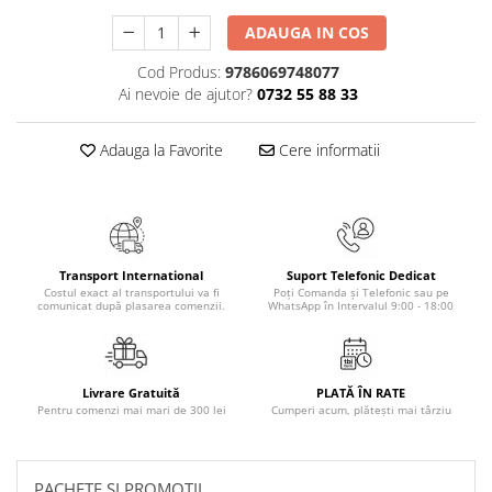
Articole Birotica
ADAUGA IN COS
Accesorii Arhivare
Cod Produs:
9786069748077
Calculator
Ai nevoie de ajutor?
0732 55 88 33
Hartie si Accesorii
Instrumente de scris
Adauga la Favorite
Cere informatii
Organizare si Arhivare
Seturi birotica
Articole scolare
Arta
Transport International
Suport Telefonic Dedicat
Caiete si Carnetele scolare
Costul exact al transportului va fi
Poți Comanda și Telefonic sau pe
Coperti, Mape, Etichete
comunicat după plasarea comenzii.
WhatsApp în Intervalul 9:00 - 18:00
Ghiozdane si Penare scolare
Instrumente de scris
Instrumente si Truse Geometrie
Livrare Gratuită
PLATĂ ÎN RATE
Pentru comenzi mai mari de 300 lei
Cumperi acum, plătești mai târziu
Seturi scolare
Calculator
Consumabile & Accesorii
PACHETE SI PROMOTII