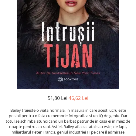
Numerologie
Paranormal
Parapsihologie
Ramtha
Audiobook
ReConnect
Religie
Crestinism
ScienceConnection
SelfConnect
SelfHealing
51,80 Lei
46,62 Lei
Vindecare Spirituala
Bailey traieste o viata normala, in masura in care acest lucru este
Sanatate
posibil pentru o fata cu memorie fotografica si un IQ de geniu. Dar
Diete
totul se schimba atunci cand un barbat patrunde in casa ei in miez de
noapte pentru a o rapi. Astfel, Bailey afla ca tatal sau este, de fapt,
Gastronomik
miliardarul Peter Francis, geniul industriei IT pe care il admirase