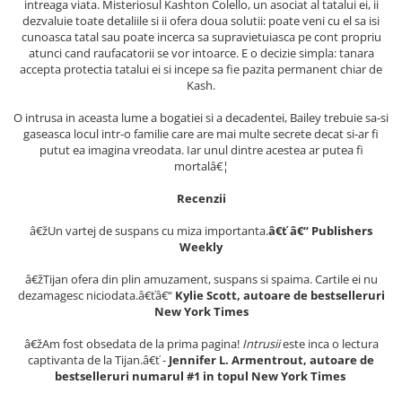
intreaga viata. Misteriosul Kashton Colello, un asociat al tatalui ei, ii
Masaj
dezvaluie toate detaliile si ii ofera doua solutii: poate veni cu el sa isi
cunoasca tatal sau poate incerca sa supravietuiasca pe cont propriu
MedConnect
atunci cand raufacatorii se vor intoarce. E o decizie simpla: tanara
Medicina & Farmacie
accepta protectia tatalui ei si incepe sa fie pazita permanent chiar de
Kash.
Medicina Pentru Toti
O intrusa in aceasta lume a bogatiei si a decadentei, Bailey trebuie sa-si
SealfHealing
gaseasca locul intr-o familie care are mai multe secrete decat si-ar fi
putut ea imagina vreodata. Iar unul dintre acestea ar putea fi
Sport
mortalâ€¦
Starea de bine
Recenzii
Terapii Alternative
â€žUn vartej de suspans cu miza importanta.
â€ť â€“ Publishers
AudioBook
Weekly
Beletristica
â€žTijan ofera din plin amuzament, suspans si spaima. Cartile ei nu
Biografii, Memorii, Jurnale
dezamagesc niciodata.â€ťâ€“
Kylie Scott, autoare de bestselleruri
Carti erotice
New York Times
Carti pentru Adolescenti, Young
â€žAm fost obsedata de la prima pagina!
Intrusii
este inca o lectura
Adult
captivanta de la Tijan.â€ť -
Jennifer L. Armentrout, autoare de
bestselleruri numarul #1 in topul New York Times
Crime, Thriller, Mistery