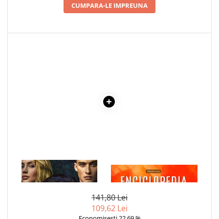
CUMPARA-LE IMPREUNA
Elevi de 10 plus
Lecturi Scolare
Lumea Copilariei
Ma pregatesc pentru scoala
Manuale - Carte Scolara
Clasa a II-a
Clasa a III-a
Clasa a IV-a
Clasa a V-a
Clasa a VI-a
Clasa a VII-a
Clasa a VIII-a
1 x INTRUSII
1 x ENCICLOPEDIA
Clasa I
CRISTALELOR
Clasa pregatitoare
141,80 Lei
Limbi Straine
109,62 Lei
Povesti
Economisesti 22,69 %