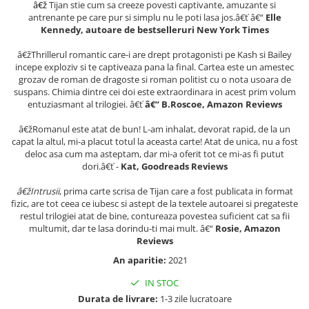
â€ž
Tijan stie cum sa creeze povesti captivante, amuzante si
Literatura Romana
antrenante pe care pur si simplu nu le poti lasa jos.â€ť â€“
Elle
Literatura Universala
Kennedy, autoare de bestselleruri New York Times
Poezie
â€žThrillerul romantic care-i are drept protagonisti pe Kash si Bailey
incepe exploziv si te captiveaza pana la final. Cartea este un amestec
Romane de dragoste, Carti
grozav de roman de dragoste si roman politist cu o nota usoara de
romantice
suspans. Chimia dintre cei doi este extraordinara in acest prim volum
entuziasmant al trilogiei. â€ť
â€“ B.Roscoe, Amazon Reviews
Senzatii/Dragoste
Senzatii/Erotic
â€žRomanul este atat de bun! L-am inhalat, devorat rapid, de la un
capat la altul, mi-a placut totul la aceasta carte! Atat de unica, nu a fost
Senzatii/Suspans
deloc asa cum ma asteptam, dar mi-a oferit tot ce mi-as fi putut
dori.â€ť -
Kat, Goodreads Reviews
Senzatii/Thriller
SF & Fantasy
â€žIntrusii
, prima carte scrisa de Tijan care a fost publicata in format
fizic, are tot ceea ce iubesc si astept de la textele autoarei si pregateste
Teatru
restul trilogiei atat de bine, contureaza povestea suficient cat sa fii
multumit, dar te lasa dorindu-ti mai mult. â€“
Rosie, Amazon
Teens Book Club
Reviews
Umor
An aparitie:
2021
Birotica & Papetarie
IN STOC
Adezivi si benzi adezive
Durata de livrare:
1-3 zile lucratoare