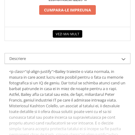
Povesti ilustrate
CUMPARA-LE IMPREUNA
Povesti - Basme - Legende
Realitatea Augmentata
Religie pentru copii
VEZI MAI MULT
ScienceConnection
TP ROLL
Descriere
Ceai si Cafea
Cafea
<p class="ql-align-justify">Bailey traieste o viata normala, in
masura in care acest lucru este posibil pentru o fata cu memorie
Cafea terapeutica
fotografica si un IQ de geniu. Dar totul se schimba atunci cand un
Ceai
barbat patrunde in casa ei in miez de noapte pentru a o rapi.
Astfel, Bailey afla ca tatal sau este, de fapt, miliardarul Peter
Dezvoltare Personala
Francis, geniul industriei IT pe care il admirase intreaga viata.
BUSINESS
Misteriosul Kashton Colello, un asociat al tatalui ei, ii dezvaluie
toate detaliile si ii ofera doua solutii: poate veni cu el sa isi
Carti de joc
cunoasca tatal sau poate incerca sa supravietuiasca pe cont
Dezvoltare Personala Adulti
propriu atunci cand raufacatorii se vor intoarce. E o decizie
simpla: tanara accepta protectia tatalui ei si incepe sa fie pazita
Dezvoltare Profesionala
permanent chiar de Kash. </p><p class="ql-align-justify"><br>