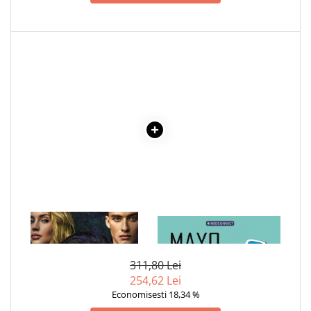
COLOREAZA CU PRIETENII
De colorat
Pot desena minunat
Sa coloram cu Nicol
Carti educative
Codul copiilor de succes
Copii 0-7 ani
Clubul Premiantilor
Super pitici 2-5 ani
Culegeri Auxiliare
Dezvoltare personala
Dictionare
1 x INTRUSII
1 x MAYO CLINIC. CARTEA
ESENTIALA DESPRE DIABETUL
Enciclopedii
ZAHARAT
311,80 Lei
Kids Book Club
254,62 Lei
Legende istorice
Economisesti 18,34 %
Literatura Scolara