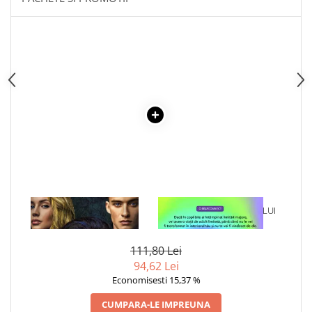
Cadouri
Carti in dar
Carti pentru copii
Beletristica
Literatura Romana
Literatura Universala
Poezie
SF & Fantasy
Carte Prescolara, Joc
Carti cartonate
Descopera lumea
1 x INTRUSII
1 x VINDECAREA COPILULUI
INTERIOR
Descopera si invata
Din ograda
111,80 Lei
Povesti pe roti
94,62 Lei
Economisesti 15,37 %
Primele notiuni
Carti de colorat
CUMPARA-LE IMPREUNA