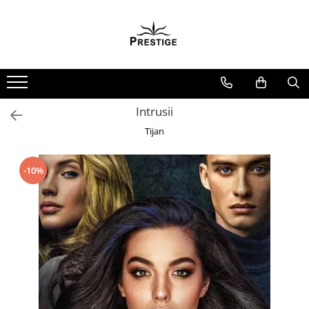
Toate Produsele
Noutati
Promotii
Pachete Speciale Carti
Intrusii
Spiritualitate - Ezoterism
Tijan
AngelConnection
Arte Divinatorii
-10%
Astrologie
Chiromantie
Dezvoltare Spirituala
KidConnection
Minte Corp
New Illuminati Files