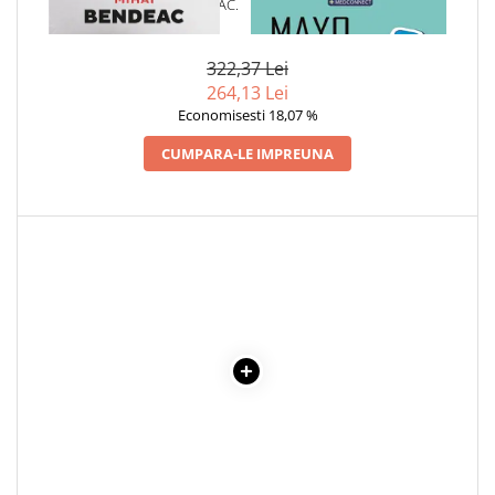
1 x JURNALUL UNUI BURLAC.
1 x MAYO CLINIC. CARTEA
Povesti ilustrate
DRAGA MIHAI
ESENTIALA DESPRE DIABETUL
ZAHARAT
Povesti - Basme - Legende
322,37 Lei
Realitatea Augmentata
264,13 Lei
Economisesti 18,07 %
Religie pentru copii
ScienceConnection
CUMPARA-LE IMPREUNA
TP ROLL
Ceai si Cafea
Cafea
Cafea terapeutica
Ceai
Dezvoltare Personala
BUSINESS
Carti de joc
Dezvoltare Personala Adulti
Dezvoltare Profesionala