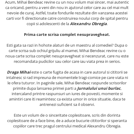
Acum, Mihai Bendeac revine cu un nou volum mai sincer, mai autentic
Literatura Romana
ca oricand, pentru a veni din nou in ajutorul celor care au cel mai mult
Literatura Universala
nevoie de curaj. Astfel, toate fondurile rezultate din vanzarea acestei
carti vor fi directionate catre construirea noului corp de spital pentru
Poezie
copii si adolescenti de la
Alexandru Obregia
.
Romane de dragoste, Carti
Prima carte scrisa complet nesupravegheat.
romantice
Esti gata sa razi in hohote alaturi de un maestru al comediei? Dupa o
Senzatii/Dragoste
carte scrisa sub ochiul grijuliu al mamei, Mihai Bendeac revine cu o
Senzatii/Erotic
noua carte scrisa complet nesupravegheat si necenzurat, care nu este
recomandata pudicilor sau celor care iau viata prea in serios.
Senzatii/Suspans
Draga Mihai
este o carte fugita de acasa in care autorul si cititorii se
Senzatii/Thriller
intalnesc si rad impreuna de momentele tragi-comice pe care viata ni
SF & Fantasy
le ofera tuturor. In paginile sale, Mihai Bendeac raspunde scrisorilor
primite dupa lansarea primei parti a
Jurnalului unui burlac
,
Teatru
intercaland printre raspunsuri un iures de povesti, momente si
amintiri care iti reamintesc ca exista umor in orice situatie, daca te
Teens Book Club
antrenezi suficient sa il observi.
Umor
Este un volum de o sinceritate coplesitoare, scris din dorinta
Birotica & Papetarie
coplesitoare de a face bine, de a aduce bucurie cititorilor si speranta
copiilor care trec pragul centrului medical Alexandru Obregia.
Adezivi si benzi adezive