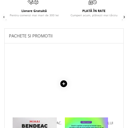
COLOREAZA CU PRIETENII
De colorat
Livrare Gratuită
PLATĂ ÎN RATE
Pentru comenzi mai mari de 300 lei
Cumperi acum, plătești mai târziu
Pot desena minunat
Sa coloram cu Nicol
Carti educative
PACHETE SI PROMOTII
Codul copiilor de succes
Copii 0-7 ani
Clubul Premiantilor
Super pitici 2-5 ani
Culegeri Auxiliare
Dezvoltare personala
Dictionare
Enciclopedii
Kids Book Club
Legende istorice
1 x JURNALUL UNUI BURLAC.
1 x VINDECAREA COPILULUI
Literatura Scolara