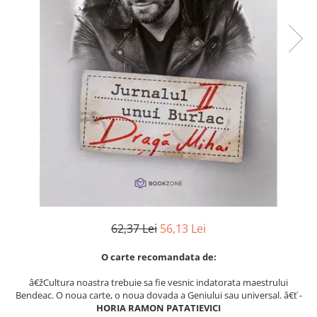
Numerologie
Paranormal
Parapsihologie
Ramtha
Audiobook
ReConnect
Religie
Crestinism
ScienceConnection
SelfConnect
SelfHealing
62,37 Lei
56,13 Lei
Vindecare Spirituala
O carte recomandata de:
Sanatate
Diete
â€žCultura noastra trebuie sa fie vesnic indatorata maestrului
Bendeac. O noua carte, o noua dovada a Geniului sau universal. â€ť -
Gastronomik
HORIA RAMON PATATIEVICI