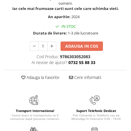
oameni.
Cadouri
Iar cele mai frumoase carti sunt cele care schimba vieti.
Carti in dar
An aparitie:
2024
Carti pentru copii
IN STOC
Beletristica
Durata de livrare:
1-3 zile lucratoare
Literatura Romana
ADAUGA IN COS
Literatura Universala
Poezie
Cod Produs:
9786303052083
SF & Fantasy
Ai nevoie de ajutor?
0732 55 88 33
Carte Prescolara, Joc
Adauga la Favorite
Cere informatii
Carti cartonate
Descopera lumea
Descopera si invata
Din ograda
Povesti pe roti
Transport International
Suport Telefonic Dedicat
Costul exact al transportului va fi
Poți Comanda și Telefonic sau pe
Primele notiuni
comunicat după plasarea comenzii.
WhatsApp în Intervalul 9:00 - 18:00
Carti de colorat