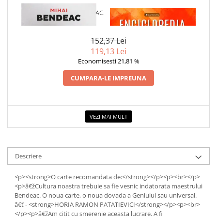
Dezvoltarea Afacerilor
1 x JURNALUL UNUI BURLAC.
1 x ENCICLOPEDIA
DRAGA MIHAI
CRISTALELOR
Parenting & Familie
152,37 Lei
Psihologie, Psihanaliza
119,13 Lei
PSYCONNECT
Economisesti 21,81 %
Sexualitate
CUMPARA-LE IMPREUNA
Istorie
Istorie & Filosofie
Istorii Secrete
VEZI MAI MULT
Mituri si Legende
Tot Adevarul
Descriere
Jocuri
Casute de papusi si mobilier
<p><strong>O carte recomandata de:</strong></p><p><br></p>
Creativitate
<p>â€žCultura noastra trebuie sa fie vesnic indatorata maestrului
Bendeac. O noua carte, o noua dovada a Geniului sau universal.
Educative
â€ť - <strong>HORIA RAMON PATATIEVICI</strong></p><p><br>
</p><p>â€žAm citit cu smerenie aceasta lucrare. A fi
BrainBox