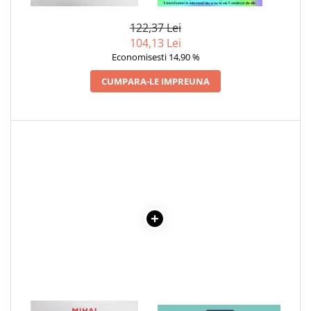
DRAGA MIHAI
INTERIOR
Elevi de 10 plus
122,37 Lei
Lecturi Scolare
104,13 Lei
Lumea Copilariei
Economisesti 14,90 %
Ma pregatesc pentru scoala
CUMPARA-LE IMPREUNA
Manuale - Carte Scolara
Clasa a II-a
Clasa a III-a
Clasa a IV-a
Clasa a V-a
Clasa a VI-a
Clasa a VII-a
Clasa a VIII-a
Clasa I
Clasa pregatitoare
Limbi Straine
Povesti