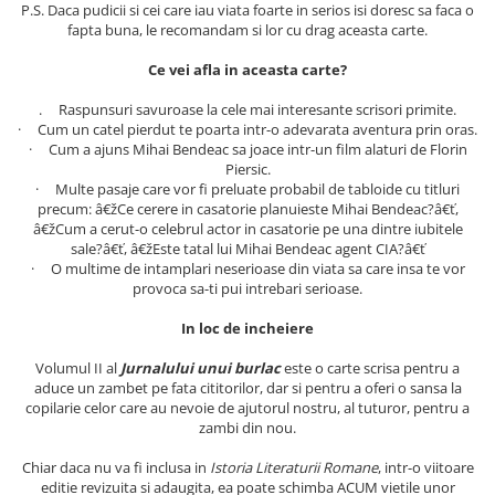
P.S. Daca pudicii si cei care iau viata foarte in serios isi doresc sa faca o
Articole Birotica
fapta buna, le recomandam si lor cu drag aceasta carte.
Accesorii Arhivare
Ce vei afla in aceasta carte?
Calculator
Hartie si Accesorii
. Raspunsuri savuroase la cele mai interesante scrisori primite.
· Cum un catel pierdut te poarta intr-o adevarata aventura prin oras.
Instrumente de scris
· Cum a ajuns Mihai Bendeac sa joace intr-un film alaturi de Florin
Organizare si Arhivare
Piersic.
Seturi birotica
· Multe pasaje care vor fi preluate probabil de tabloide cu titluri
precum: â€žCe cerere in casatorie planuieste Mihai Bendeac?â€ť,
Articole scolare
â€žCum a cerut-o celebrul actor in casatorie pe una dintre iubitele
sale?â€ť, â€žEste tatal lui Mihai Bendeac agent CIA?â€ť
Arta
· O multime de intamplari neserioase din viata sa care insa te vor
Caiete si Carnetele scolare
provoca sa-ti pui intrebari serioase.
Coperti, Mape, Etichete
In loc de incheiere
Ghiozdane si Penare scolare
Instrumente de scris
Volumul II al
Jurnalului unui burlac
este o carte scrisa pentru a
aduce un zambet pe fata cititorilor, dar si pentru a oferi o sansa la
Instrumente si Truse Geometrie
copilarie celor care au nevoie de ajutorul nostru, al tuturor, pentru a
Seturi scolare
zambi din nou.
Calculator
Chiar daca nu va fi inclusa in
Istoria Literaturii Romane
, intr-o viitoare
Consumabile & Accesorii
editie revizuita si adaugita, ea poate schimba ACUM vietile unor