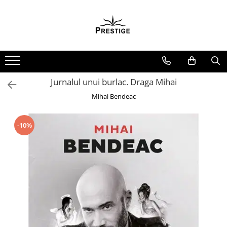
Toate Produsele
Noutati
Promotii
Pachete Speciale Carti
Jurnalul unui burlac. Draga Mihai
Spiritualitate - Ezoterism
Mihai Bendeac
AngelConnection
Arte Divinatorii
-10%
Astrologie
Chiromantie
Dezvoltare Spirituala
KidConnection
Minte Corp
New Illuminati Files