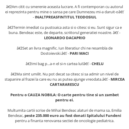
Masaj
â€žAm citit cu smerenie aceasta lucrare. A fi contemporan cu autorul
ei reprezinta pentru mine o sansa pe care Dumnezeu mi-a daruit-oâ€ť
MedConnect
-
INALTPREASFINTITUL TEODOSIUL
Medicina & Farmacie
â€žTermin imediat cu pustoaica asta si o citesc si eu. Sunt sigur ca e
Medicina Pentru Toti
buna. Bendeac este, de departe, scriitorul generatiei noastre. â€ť -
LEONARDO DACAPRIO
SealfHealing
â€žSet an livra magnific. Iun literatiur chi ne resambla de
Sport
Dostoievski.â€ť -
PARI MACI
Starea de bine
â€žImi bag p...a-n el si-n cartea lui!â€ť -
CHELU
Terapii Alternative
â€žMa simt umilit. Nu pot decat sa citesc si sa admir un nivel de
AudioBook
stapanire al frazei la care eu nu as putea ajunge vreodata.â€ť -
MIRCEA
Beletristica
CARTARARESCU
Biografii, Memorii, Jurnale
Pentru o CAUZA NOBILA: O carte pentru tine si un zambet
Carti erotice
pentru ei.
Carti pentru Adolescenti, Young
Multumita cartii scrise de Mihai Bendeac alaturi de mama sa, Emilia
Adult
Bendeac,
peste 235.000 euro au fost donati Spitalului Fundeni
pentru a finanta renovarea sectiei de oncologie pediatrica.
Crime, Thriller, Mistery