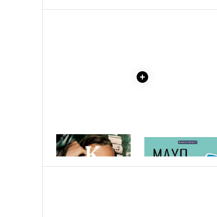
Literatura Romana
Literatura Universala
Poezie
Romane de dragoste, Carti
romantice
Senzatii/Dragoste
Senzatii/Erotic
Senzatii/Suspans
Senzatii/Thriller
SF & Fantasy
1 x KYLE
1 x MAYO CLINIC. CART
Teatru
ESENTIALA DESPRE DIAB
ZAHARAT
Teens Book Club
Umor
Birotica & Papetarie
Adezivi si benzi adezive