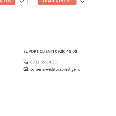
N COS
ADAUGA IN COS
ADAUG
SUPORT CLIENTI
09.00-18.00
0732 55 88 33
comenzi@edituraprestige.ro