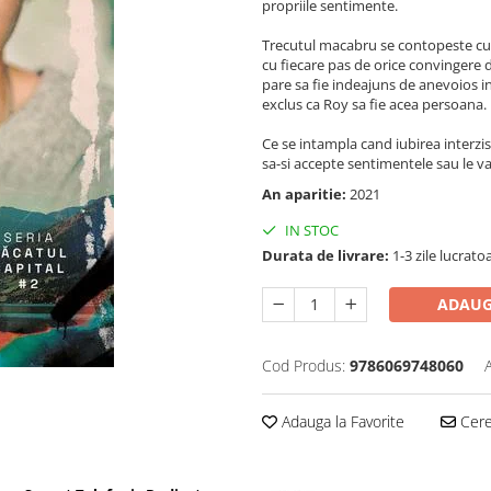
propriile sentimente.
Trecutul macabru se contopeste cu p
cu fiecare pas de orice convingere d
pare sa fie indeajuns de anevoios in
exclus ca Roy sa fie acea persoana. 
Ce se intampla cand iubirea interzisa
sa-si accepte sentimentele sau le va
An aparitie:
2021
IN STOC
Durata de livrare:
1-3 zile lucrato
ADAUG
Cod Produs:
9786069748060
Adauga la Favorite
Cere 