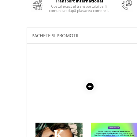
Transport International
Masaj
Costul exact al transportului va fi
comunicat după plasarea comenzii.
MedConnect
Medicina & Farmacie
Medicina Pentru Toti
PACHETE SI PROMOTII
SealfHealing
Sport
Starea de bine
Terapii Alternative
AudioBook
Beletristica
Biografii, Memorii, Jurnale
Carti erotice
Carti pentru Adolescenti, Young
Adult
1 x KYLE
1 x VINDECAREA COPILU
Crime, Thriller, Mistery
INTERIOR