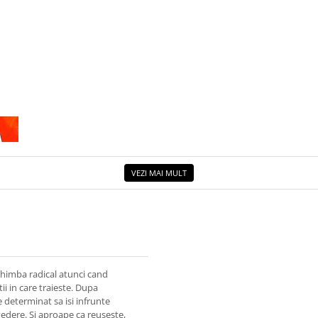
VEZI MAI MULT
chimba radical atunci cand
i in care traieste. Dupa
e determinat sa isi infrunte
vedere. Si aproape ca reuseste,