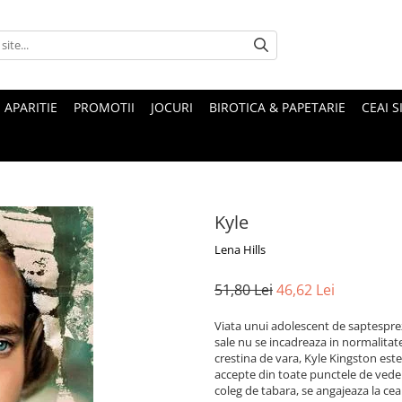
 APARITIE
PROMOTII
JOCURI
BIROTICA & PAPETARIE
CEAI S
Kyle
Lena Hills
51,80 Lei
46,62 Lei
Viata unui adolescent de saptespre
sale nu se incadreaza in normalitate
crestina de vara, Kyle Kingston este
accepte din toate punctele de veder
coleg de tabara, se angajeaza la ceai