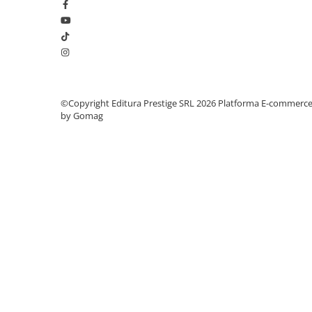
Elevi de 10 plus
Lecturi Scolare
Lumea Copilariei
Ma pregatesc pentru scoala
Manuale - Carte Scolara
©Copyright Editura Prestige SRL 2026
Platforma E-commerc
by Gomag
Clasa a II-a
Clasa a III-a
Clasa a IV-a
Clasa a V-a
Clasa a VI-a
Clasa a VII-a
Clasa a VIII-a
Clasa I
Clasa pregatitoare
Limbi Straine
Povesti