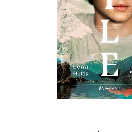
Numerologie
Paranormal
Parapsihologie
Ramtha
Audiobook
ReConnect
Religie
Crestinism
ScienceConnection
SelfConnect
SelfHealing
Vindecare Spirituala
Sanatate
Diete
Gastronomik