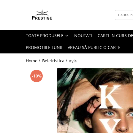
Toate Produsele
Noutati
TOATE PRODUSELE
NOUTATI
CARTI IN CURS DE
Promotii
Pachete Speciale Carti
PROMOTIILE LUNII
VREAU SĂ PUBLIC O CARTE
Spiritualitate - Ezoterism
Home /
Beletristica /
Kyle
AngelConnection
Arte Divinatorii
-10%
Astrologie
Chiromantie
Dezvoltare Spirituala
KidConnection
Minte Corp
New Illuminati Files