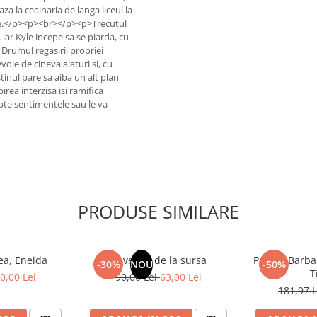
a la ceainaria de langa liceul la
ente.</p><p><br></p><p>Trecutul
iar Kyle incepe sa se piarda, cu
Drumul regasirii propriei
voie de cineva alaturi si, cu
tinul pare sa aiba un alt plan
ea interzisa isi ramifica
epte sentimentele sau le va
PRODUSE SIMILARE
eea, Eneida
Revelatii de la sursa
Pachet Barba
-30%
NOU
-50%
T
0,00 Lei
90,00 Lei
63,00 Lei
181,97 