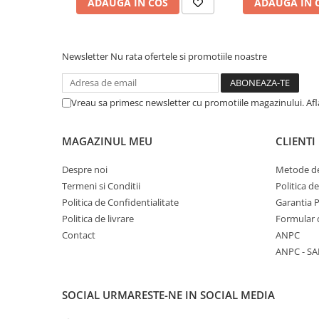
ADAUGA IN COS
ADAUGA IN 
COLOREAZA CU PRIETENII
De colorat
Pot desena minunat
Newsletter
Nu rata ofertele si promotiile noastre
Sa coloram cu Nicol
Carti educative
Vreau sa primesc newsletter cu promotiile magazinului. Af
Codul copiilor de succes
Copii 0-7 ani
MAGAZINUL MEU
CLIENTI
Clubul Premiantilor
Super pitici 2-5 ani
Despre noi
Metode de
Termeni si Conditii
Politica d
Culegeri Auxiliare
Politica de Confidentialitate
Garantia 
Dezvoltare personala
Politica de livrare
Formular 
Dictionare
Contact
ANPC
ANPC - SA
Enciclopedii
Kids Book Club
SOCIAL
URMARESTE-NE IN SOCIAL MEDIA
Legende istorice
Literatura Scolara