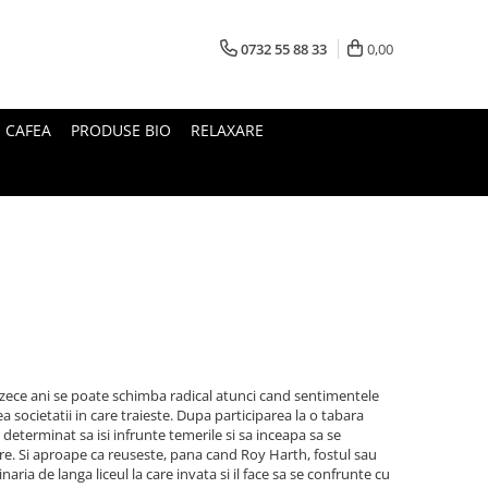
0732 55 88 33
0,00
I CAFEA
PRODUSE BIO
RELAXARE
zece ani se poate schimba radical atunci cand sentimentele
a societatii in care traieste. Dupa participarea la o tabara
 determinat sa isi infrunte temerile si sa inceapa sa se
e. Si aproape ca reuseste, pana cand Roy Harth, fostul sau
naria de langa liceul la care invata si il face sa se confrunte cu