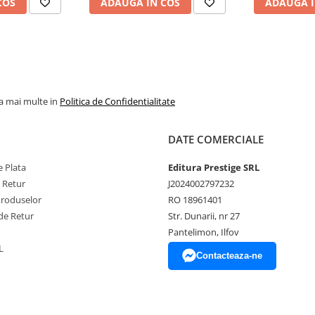
COS
ADAUGA IN COS
ADAUGA I
la mai multe in
Politica de Confidentialitate
DATE COMERCIALE
 Plata
Editura Prestige SRL
e Retur
J2024002797232
Produselor
RO 18961401
de Retur
Str. Dunarii, nr 27
Pantelimon, Ilfov
L
Contacteaza-ne