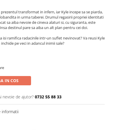
rezentul transformat in infern, iar Kyle incepe sa se piarda,
obandita in urma taberei. Drumul regasirii propriei identitati
cat sa aiba nevoie de cineva alaturi si, cu siguranta, este
Insa destinul pare sa aiba un alt plan pentru cei doi.
 isi ramifica radacinile intr-un suflet nevinovat? Va reusi Kyle
 inchide pe veci in adancul inimii sale?
are
A IN COS
Ai nevoie de ajutor?
0732 55 88 33
informatii