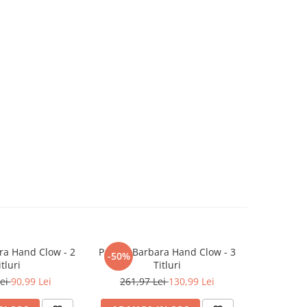
ra Hand Clow - 2
Pachet Barbara Hand Clow - 3
Incot
-50%
NOU
itluri
Titluri
Lei
90,99 Lei
261,97 Lei
130,99 Lei