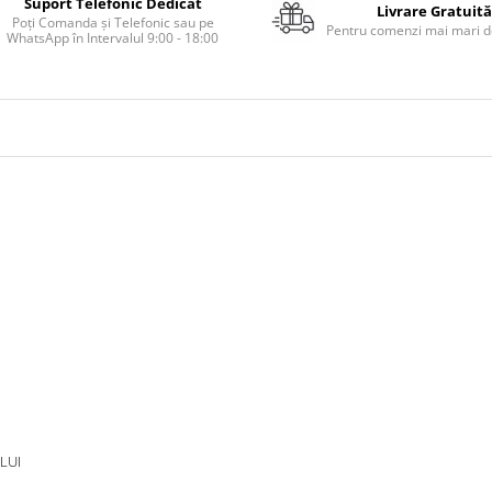
Suport Telefonic Dedicat
Livrare Gratuită
Poți Comanda și Telefonic sau pe
Pentru comenzi mai mari de
WhatsApp în Intervalul 9:00 - 18:00
LUI