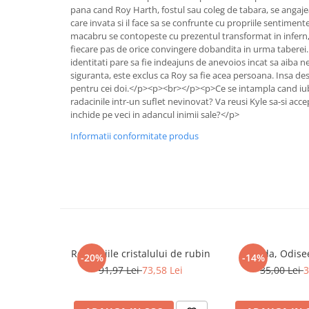
pana cand Roy Harth, fostul sau coleg de tabara, se angajeaz
Cadouri
care invata si il face sa se confrunte cu propriile sentim
Carti in dar
macabru se contopeste cu prezentul transformat in infern, 
fiecare pas de orice convingere dobandita in urma taberei. 
Carti pentru copii
identitati pare sa fie indeajuns de anevoios incat sa aiba ne
Beletristica
siguranta, este exclus ca Roy sa fie acea persoana. Insa des
pentru cei doi.</p><p><br></p><p>Ce se intampla cand iubir
Literatura Romana
radacinile intr-un suflet nevinovat? Va reusi Kyle sa-si acc
Literatura Universala
inchide pe veci in adancul inimii sale?</p>
Poezie
Informatii conformitate produs
SF & Fantasy
Carte Prescolara, Joc
Carti cartonate
Descopera lumea
Descopera si invata
Din ograda
Revelatiile cristalului de rubin
Iliada, Odis
-20%
-14%
Povesti pe roti
91,97 Lei
73,58 Lei
35,00 Lei
3
Primele notiuni
Carti de colorat