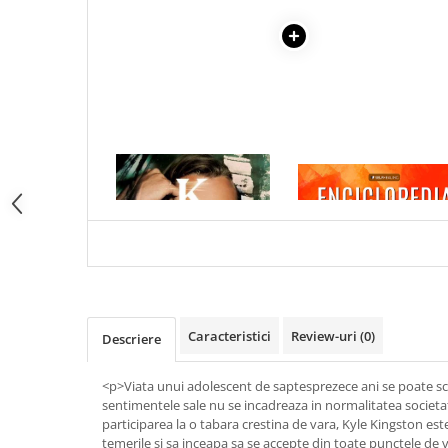
Articole Birotica
Accesorii Arhivare
Calculator
Hartie si Accesorii
Instrumente de scris
Organizare si Arhivare
Seturi birotica
1 x KYLE
1 x ENCICLOPEDIA
CRISTALELOR
Articole scolare
Arta
Caiete si Carnetele scolare
Coperti, Mape, Etichete
Ghiozdane si Penare scolare
Instrumente de scris
Caracteristici
Review-uri
(0)
Descriere
Instrumente si Truse Geometrie
Seturi scolare
<p>Viata unui adolescent de saptesprezece ani se poate s
sentimentele sale nu se incadreaza in normalitatea societati
Calculator
participarea la o tabara crestina de vara, Kyle Kingston est
Consumabile & Accesorii
temerile si sa inceapa sa se accepte din toate punctele de 