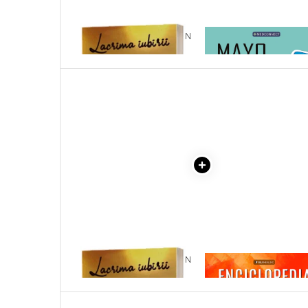
Literatura Romana
Literatura Universala
1 x LACRIMA IUBIRII - DAN
1 x MAYO CLINIC. CART
PURIC
ESENTIALA DESPRE DIAB
Poezie
ZAHARAT
Romane de dragoste, Carti
romantice
Senzatii/Dragoste
Senzatii/Erotic
Senzatii/Suspans
Senzatii/Thriller
SF & Fantasy
Teatru
Teens Book Club
Umor
1 x LACRIMA IUBIRII - DAN
1 x ENCICLOPEDIA
PURIC
CRISTALELOR
Birotica & Papetarie
Adezivi si benzi adezive