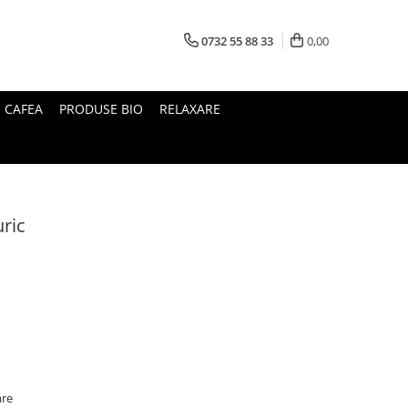
0732 55 88 33
0,00
I CAFEA
PRODUSE BIO
RELAXARE
uric
are