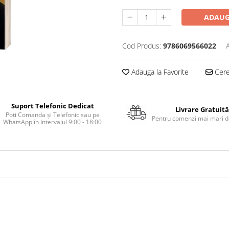
ADAUG
Cod Produs:
9786069566022
Adauga la Favorite
Cere 
Suport Telefonic Dedicat
Livrare Gratuită
Poți Comanda și Telefonic sau pe
Pentru comenzi mai mari de
WhatsApp în Intervalul 9:00 - 18:00