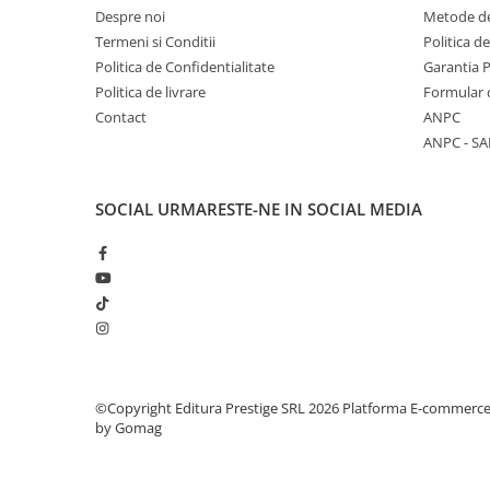
COLOREAZA CU PRIETENII
Despre noi
Metode de
Termeni si Conditii
Politica d
De colorat
Politica de Confidentialitate
Garantia 
Pot desena minunat
Politica de livrare
Formular 
Sa coloram cu Nicol
Contact
ANPC
Carti educative
ANPC - SA
Codul copiilor de succes
Copii 0-7 ani
SOCIAL
URMARESTE-NE IN SOCIAL MEDIA
Clubul Premiantilor
Super pitici 2-5 ani
Culegeri Auxiliare
Dezvoltare personala
Dictionare
Enciclopedii
©Copyright Editura Prestige SRL 2026
Platforma E-commerc
Kids Book Club
by Gomag
Legende istorice
Literatura Scolara