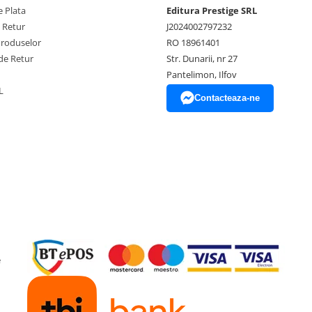
 Plata
Editura Prestige SRL
e Retur
J2024002797232
Produselor
RO 18961401
de Retur
Str. Dunarii, nr 27
Pantelimon, Ilfov
L
Contacteaza-ne
e