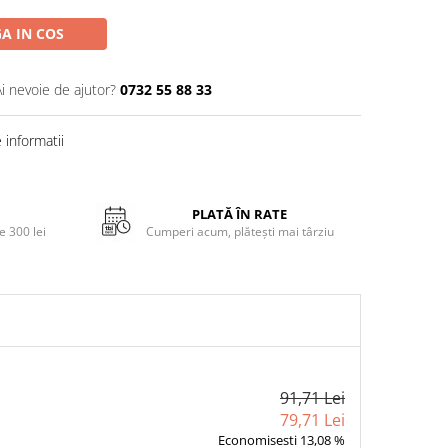
A IN COS
Ai nevoie de ajutor?
0732 55 88 33
informatii
PLATĂ ÎN RATE
 300 lei
Cumperi acum, plătești mai târziu
91,71 Lei
79,71 Lei
Economisesti 13,08 %