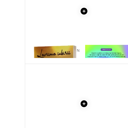
Masaj
MedConnect
Medicina & Farmacie
Medicina Pentru Toti
SealfHealing
Sport
1 x LACRIMA IUBIRII - DAN
1 x VINDECAREA COPILU
PURIC
INTERIOR
Starea de bine
Terapii Alternative
AudioBook
Beletristica
Biografii, Memorii, Jurnale
Carti erotice
Carti pentru Adolescenti, Young
Adult
Crime, Thriller, Mistery