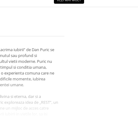
„Lacrima iubirii” de Dan Puric se
inutul sau profund si
ultul vietii moderne. Puric nu
e timpul si conditia umana,
al, o experienta comuna care ne
 dificile momente, iubirea
stentei umane.
divina si eterna, dar si a
ric exploreaza idea de „REST”, un
vine un mijloc de acces catre
iubirii in vietile lor, sa isi
greutatilor, iubirea poate oferi o
invitatie la contemplare, ci si un