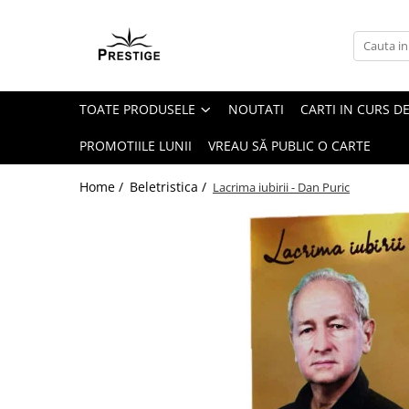
Toate Produsele
Noutati
TOATE PRODUSELE
NOUTATI
CARTI IN CURS DE
Promotii
Pachete Speciale Carti
PROMOTIILE LUNII
VREAU SĂ PUBLIC O CARTE
Spiritualitate - Ezoterism
Home /
Beletristica /
Lacrima iubirii - Dan Puric
AngelConnection
Arte Divinatorii
Astrologie
Chiromantie
Dezvoltare Spirituala
KidConnection
Minte Corp
New Illuminati Files