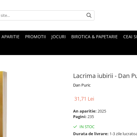
 APARITIE
PROMOTII
JOCURI
BIROTICA & PAPETARIE
CEAI S
Lacrima iubirii - Dan P
Dan Puric
31,71 Lei
An aparitie:
2025
Pagini:
235
IN STOC
Durata de livrare:
1-3 zile lucrato