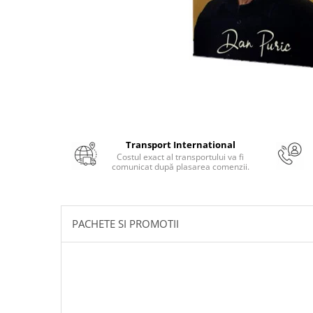
Numerologie
Paranormal
Parapsihologie
Ramtha
Audiobook
ReConnect
Religie
Transport International
Crestinism
Costul exact al transportului va fi
comunicat după plasarea comenzii.
ScienceConnection
SelfConnect
SelfHealing
PACHETE SI PROMOTII
Vindecare Spirituala
Sanatate
Diete
Gastronomik