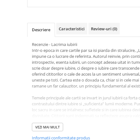
Articole Birotica
Accesorii Arhivare
Calculator
Caracteristici
Review-uri
(0)
Hartie si Accesorii
Descriere
Instrumente de scris
Recenzie - Lacrima iubirii
Organizare si Arhivare
Intr-o epoca in care cartile par sa isi piarda din stralucire, 
Seturi birotica
impune ca o lucrare de referinta. Autorul reinvie, prin cont
Articole scolare
introspectiv, esenta iubirii, un concept adesea uitat in tum
scrie doar despre iubire, ci despre o iubire care transcend
Arta
oferind cititorilor o cale de acces la un sentiment univers
Caiete si Carnetele scolare
uneste pe toti. Cartea este o dovada ca, chiar si in cele mai
ramane un far calauzitor, un principiu fundamental al exi
Coperti, Mape, Etichete
Ghiozdane si Penare scolare
Temele principale ale cartii se invart in jurul iubirii ca forta 
contrastului dintre iubire si „suficienta” lumii moderne. Pu
Instrumente de scris
loc sacru in care se intalnesc sufletele si in care iubirea de
Instrumente si Truse Geometrie
divinitate. Cititorii sunt indemnati sa reflecteze asupra valorii 
Seturi scolare
recunoasca nevoia de conexiune si sa inteleaga ca, in ciuda 
cale de salvare si iluminare. Aceasta lucrare nu este doar o 
VEZI MAI MULT
Calculator
ghid spre regasirea sinelui prin iubire.
Informatii conformitate produs
Consumabile & Accesorii