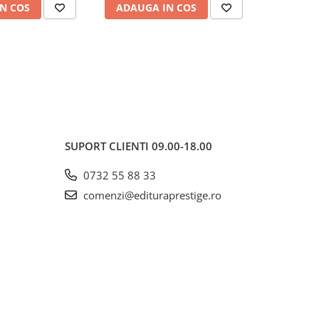
N COS
ADAUGA IN COS
ADAUG
SUPORT CLIENTI
09.00-18.00
0732 55 88 33
comenzi@edituraprestige.ro