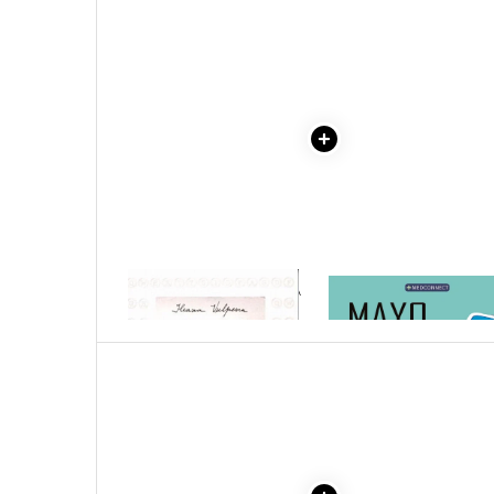
Literatura Romana
Literatura Universala
Poezie
Romane de dragoste, Carti
romantice
Senzatii/Dragoste
Senzatii/Erotic
Senzatii/Suspans
Senzatii/Thriller
1 x NOTA INFORMATIVA
1 x MAYO CLINIC. CART
SF & Fantasy
BATUTA LA MASINA
ESENTIALA DESPRE DIAB
ZAHARAT
Teatru
Teens Book Club
Umor
Birotica & Papetarie
Adezivi si benzi adezive