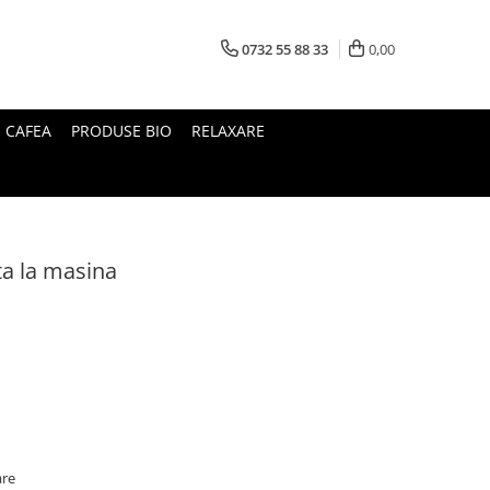
0732 55 88 33
0,00
I CAFEA
PRODUSE BIO
RELAXARE
ta la masina
are