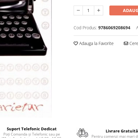
ADAUG
Cod Produs:
9786069208694
Adauga la Favorite
Cere 
Suport Telefonic Dedicat
Livrare Gratuită
Poți Comanda și Telefonic sau pe
Pentru comenzi mai mari de