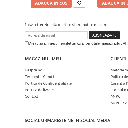
ADAUGA IN COS
ADAUGA IN 
COLOREAZA CU PRIETENII
De colorat
Pot desena minunat
Newsletter
Nu rata ofertele si promotiile noastre
Sa coloram cu Nicol
Carti educative
Codul copiilor de succes
Vreau sa primesc newsletter cu promotiile magazinului. Af
Copii 0-7 ani
MAGAZINUL MEU
CLIENTI
Clubul Premiantilor
Super pitici 2-5 ani
Despre noi
Metode de
Culegeri Auxiliare
Termeni si Conditii
Politica d
Politica de Confidentialitate
Garantia 
Dezvoltare personala
Politica de livrare
Formular 
Dictionare
Contact
ANPC
Enciclopedii
ANPC - SA
Kids Book Club
Legende istorice
SOCIAL
URMARESTE-NE IN SOCIAL MEDIA
Literatura Scolara