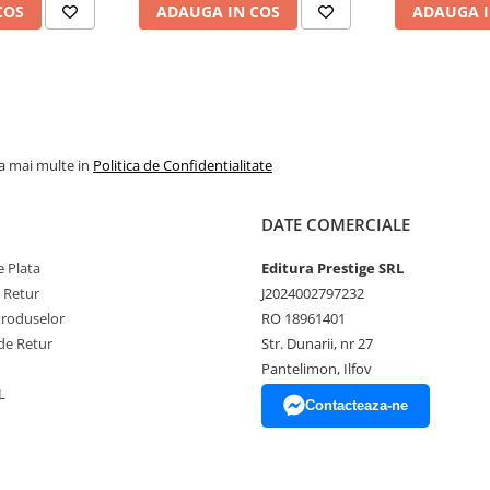
COS
ADAUGA IN COS
ADAUGA I
la mai multe in
Politica de Confidentialitate
DATE COMERCIALE
 Plata
Editura Prestige SRL
e Retur
J2024002797232
Produselor
RO 18961401
de Retur
Str. Dunarii, nr 27
Pantelimon, Ilfov
L
Contacteaza-ne