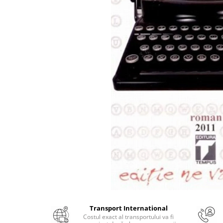
Numerologie
Paranormal
Parapsihologie
Ramtha
Audiobook
ReConnect
Religie
Crestinism
ScienceConnection
SelfConnect
SelfHealing
Vindecare Spirituala
Sanatate
Diete
Transport International
Gastronomik
Costul exact al transportului va fi