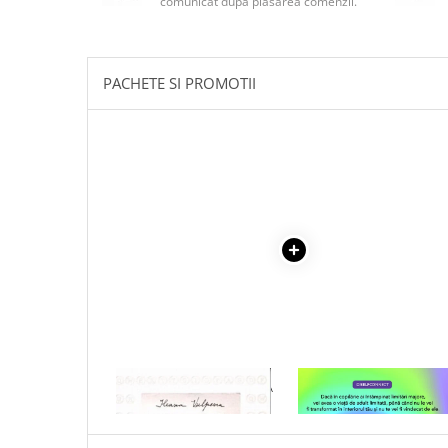
comunicat după plasarea comenzii.
Masaj
MedConnect
Medicina & Farmacie
PACHETE SI PROMOTII
Medicina Pentru Toti
SealfHealing
Sport
Starea de bine
Terapii Alternative
AudioBook
Beletristica
Biografii, Memorii, Jurnale
Carti erotice
Carti pentru Adolescenti, Young
1 x NOTA INFORMATIVA
1 x VINDECAREA COPILU
Adult
BATUTA LA MASINA
INTERIOR
Crime, Thriller, Mistery