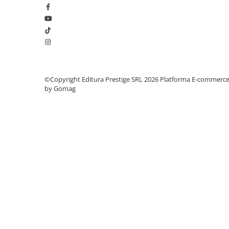
Elevi de 10 plus
Lecturi Scolare
Lumea Copilariei
Ma pregatesc pentru scoala
Manuale - Carte Scolara
©Copyright Editura Prestige SRL 2026
Platforma E-commerc
by Gomag
Clasa a II-a
Clasa a III-a
Clasa a IV-a
Clasa a V-a
Clasa a VI-a
Clasa a VII-a
Clasa a VIII-a
Clasa I
Clasa pregatitoare
Limbi Straine
Povesti