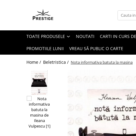
Toate Produsele
Noutati
TOATE PRODUSELE
NOUTATI
CARTI IN CURS DE
Promotii
Pachete Speciale Carti
PROMOTIILE LUNII
VREAU SĂ PUBLIC O CARTE
Spiritualitate - Ezoterism
Home /
Beletristica /
Nota informativa batuta la masina
AngelConnection
Arte Divinatorii
Astrologie
Chiromantie
Dezvoltare Spirituala
KidConnection
Minte Corp
New Illuminati Files