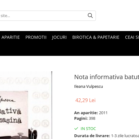
 APARITIE
PROMOTII
JOCURI
BIROTICA & PAPETARIE
CEAI S
Nota informativa batu
Ileana Vulpescu
42,29 Lei
An aparitie:
2011
Pagini:
398
IN STOC
Durata de livrare:
1-3 zile lucrato