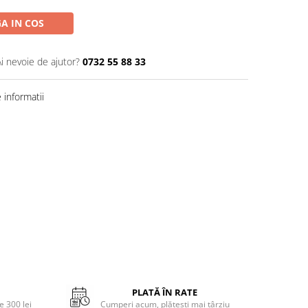
A IN COS
Ai nevoie de ajutor?
0732 55 88 33
informatii
PLATĂ ÎN RATE
 300 lei
Cumperi acum, plătești mai târziu