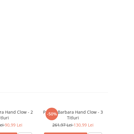
ra Hand Clow - 2
Pachet Barbara Hand Clow - 3
Incot
-50%
NOU
itluri
Titluri
Lei
90,99 Lei
261,97 Lei
130,99 Lei