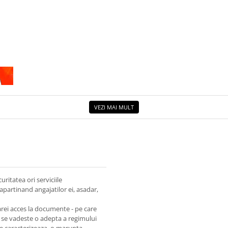
VEZI MAI MULT
uritatea ori serviciile
partinand angajatilor ei, asadar,
arei acces la documente - pe care
u se vadeste o adepta a regimului
se caracterizeaza, o marunta