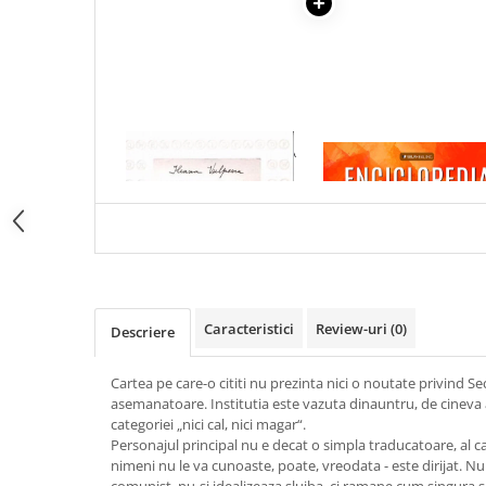
Articole Birotica
Accesorii Arhivare
Calculator
Hartie si Accesorii
Instrumente de scris
1 x NOTA INFORMATIVA
1 x ENCICLOPEDIA
Organizare si Arhivare
BATUTA LA MASINA
CRISTALELOR
Seturi birotica
Articole scolare
Arta
Caiete si Carnetele scolare
Coperti, Mape, Etichete
Caracteristici
Review-uri
(0)
Descriere
Ghiozdane si Penare scolare
Instrumente de scris
Cartea pe care-o cititi nu prezinta nici o noutate privind Sec
Instrumente si Truse Geometrie
asemanatoare. Institutia este vazuta dinauntru, de cineva a
Seturi scolare
categoriei „nici cal, nici magar“.
Personajul principal nu e decat o simpla traducatoare, al c
Calculator
nimeni nu le va cunoaste, poate, vreodata - este dirijat. N
Consumabile & Accesorii
comunist, nu-si idealizeaza slujba, ci ramane cum singura 