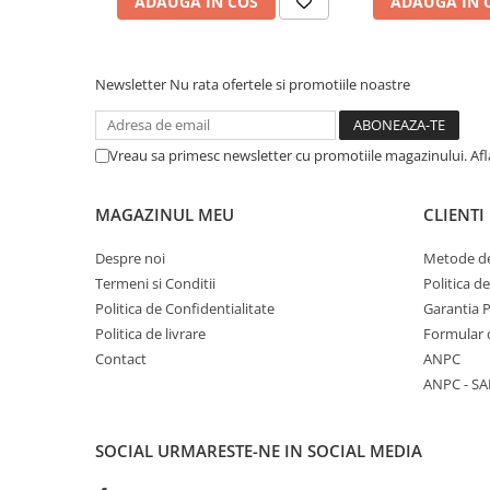
ADAUGA IN COS
ADAUGA IN 
COLOREAZA CU PRIETENII
De colorat
Pot desena minunat
Newsletter
Nu rata ofertele si promotiile noastre
Sa coloram cu Nicol
Carti educative
Vreau sa primesc newsletter cu promotiile magazinului. Af
Codul copiilor de succes
Copii 0-7 ani
MAGAZINUL MEU
CLIENTI
Clubul Premiantilor
Super pitici 2-5 ani
Despre noi
Metode de
Termeni si Conditii
Politica d
Culegeri Auxiliare
Politica de Confidentialitate
Garantia 
Dezvoltare personala
Politica de livrare
Formular 
Dictionare
Contact
ANPC
ANPC - SA
Enciclopedii
Kids Book Club
SOCIAL
URMARESTE-NE IN SOCIAL MEDIA
Legende istorice
Literatura Scolara