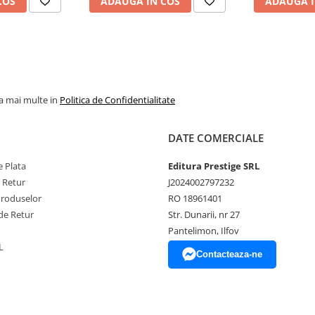
COS
ADAUGA IN COS
ADAUGA I
la mai multe in
Politica de Confidentialitate
DATE COMERCIALE
 Plata
Editura Prestige SRL
e Retur
J2024002797232
Produselor
RO 18961401
de Retur
Str. Dunarii, nr 27
Pantelimon, Ilfov
L
Contacteaza-ne