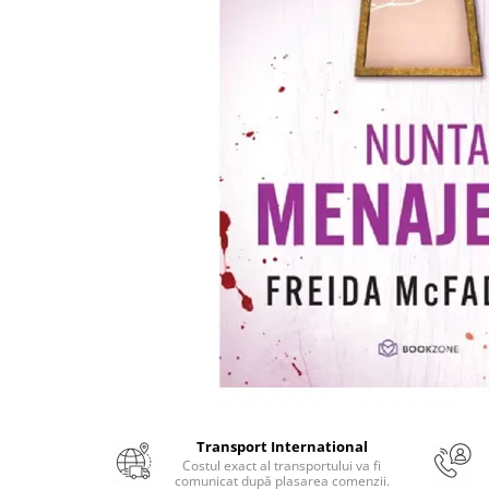
Numerologie
Paranormal
Parapsihologie
Ramtha
Audiobook
ReConnect
Religie
Crestinism
ScienceConnection
SelfConnect
SelfHealing
Vindecare Spirituala
Sanatate
Diete
Transport International
Costul exact al transportului va fi
Gastronomik
comunicat după plasarea comenzii.