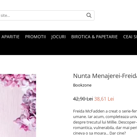
 APARITIE
PROMOTII
JOCURI
BIROTICA & PAPETARIE
CEAI S
Nunta Menajerei-Frei
Bookzone
42,90 Lei
38,61 Lei
Freida McFadden a creat o serie-feno
umane. Iar acum, completeaza univers
despre trecutul lui Millie. Descoper
romantica, vulnerabila, dar mai per
cineva o sa moara... Dar cine?