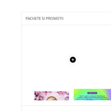
Masaj
MedConnect
PACHETE SI PROMOTII
Medicina & Farmacie
Medicina Pentru Toti
SealfHealing
Sport
Starea de bine
Terapii Alternative
AudioBook
Beletristica
Biografii, Memorii, Jurnale
Carti erotice
Carti pentru Adolescenti, Young
1 x NUNTA MENAJEREI-FREIDA
1 x VINDECAREA COPILU
Adult
MCFADDEN
INTERIOR
Crime, Thriller, Mistery