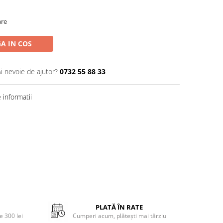
are
A IN COS
Ai nevoie de ajutor?
0732 55 88 33
informatii
PLATĂ ÎN RATE
 300 lei
Cumperi acum, plătești mai târziu