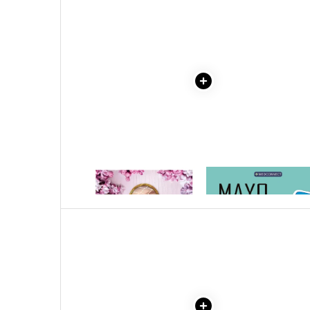
Literatura Romana
Literatura Universala
Poezie
Romane de dragoste, Carti
romantice
Senzatii/Dragoste
Senzatii/Erotic
Senzatii/Suspans
Senzatii/Thriller
1 x NUNTA MENAJEREI-FREIDA
1 x MAYO CLINIC. CART
MCFADDEN
ESENTIALA DESPRE DIAB
SF & Fantasy
ZAHARAT
Teatru
Teens Book Club
Umor
Birotica & Papetarie
Adezivi si benzi adezive