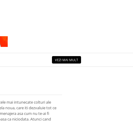
VEZI MAI MULT
ele mai intunecate colturi ale
a noua, care iti dezvaluie tot ce
a menajera asa cum nu te-ai fi
oasa ca niciodata. Atunci cand