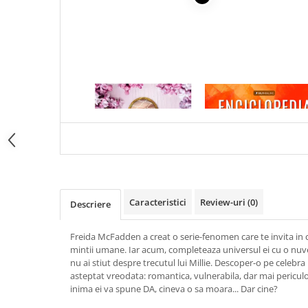
Articole Birotica
Accesorii Arhivare
Calculator
Hartie si Accesorii
Instrumente de scris
1 x NUNTA MENAJEREI-FREIDA
1 x ENCICLOPEDIA
Organizare si Arhivare
MCFADDEN
CRISTALELOR
Seturi birotica
Articole scolare
Arta
Caiete si Carnetele scolare
Coperti, Mape, Etichete
Caracteristici
Review-uri
(0)
Descriere
Ghiozdane si Penare scolare
Instrumente de scris
Freida McFadden a creat o serie-fenomen care te invita in c
Instrumente si Truse Geometrie
mintii umane. Iar acum, completeaza universul ei cu o nuvel
nu ai stiut despre trecutul lui Millie. Descoper-o pe celebr
Seturi scolare
asteptat vreodata: romantica, vulnerabila, dar mai pericul
Calculator
inima ei va spune DA, cineva o sa moara... Dar cine?
Consumabile & Accesorii