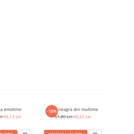
ia emotiilor
Oaia neagra din multime
Col
-10%
-10%
ei
56,13 Lei
51,80 Lei
46,62 Lei
54,9