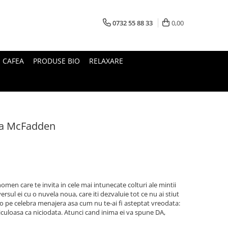
0732 55 88 33
0,00
I CAFEA
PRODUSE BIO
RELAXARE
da McFadden
men care te invita in cele mai intunecate colturi ale mintii
ul ei cu o nuvela noua, care iti dezvaluie tot ce nu ai stiut
-o pe celebra menajera asa cum nu te-ai fi asteptat vreodata:
iculoasa ca niciodata. Atunci cand inima ei va spune DA,