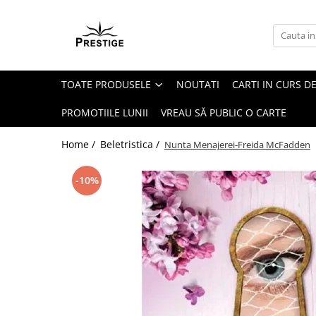
Toate Produsele
Noutati
TOATE PRODUSELE
NOUTATI
CARTI IN CURS DE
Promotii
Pachete Speciale Carti
PROMOTIILE LUNII
VREAU SĂ PUBLIC O CARTE
Spiritualitate - Ezoterism
Home /
Beletristica /
Nunta Menajerei-Freida McFadden
AngelConnection
Arte Divinatorii
-10%
Astrologie
Chiromantie
Dezvoltare Spirituala
KidConnection
Minte Corp
New Illuminati Files