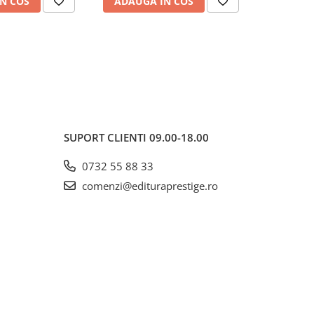
N COS
ADAUGA IN COS
ADAUG
SUPORT CLIENTI
09.00-18.00
0732 55 88 33
comenzi@edituraprestige.ro