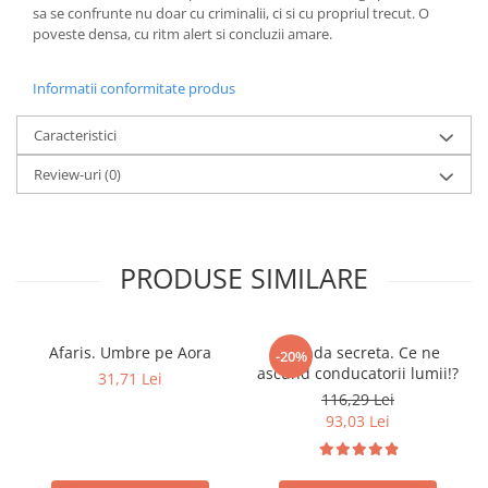
sa se confrunte nu doar cu criminalii, ci si cu propriul trecut. O
Elevi de 10 plus
poveste densa, cu ritm alert si concluzii amare.
Lecturi Scolare
Informatii conformitate produs
Lumea Copilariei
Ma pregatesc pentru scoala
Caracteristici
Manuale - Carte Scolara
Review-uri
(0)
Clasa a II-a
Clasa a III-a
Clasa a IV-a
PRODUSE SIMILARE
Clasa a V-a
Clasa a VI-a
Clasa a VII-a
Afaris. Umbre pe Aora
Agenda secreta. Ce ne
-20%
Clasa a VIII-a
ascund conducatorii lumii!?
31,71 Lei
Clasa I
116,29 Lei
Clasa pregatitoare
93,03 Lei
Limbi Straine
Povesti