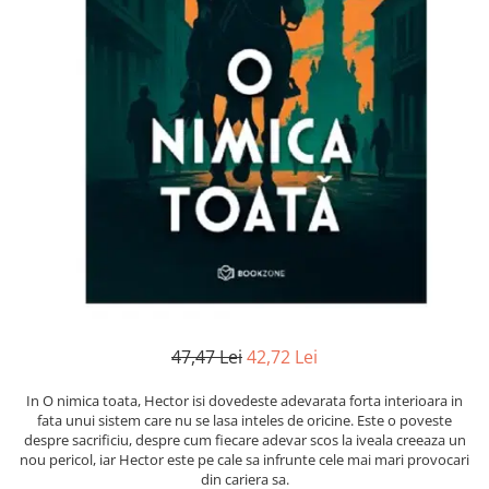
Numerologie
Paranormal
Parapsihologie
Ramtha
Audiobook
ReConnect
Religie
Crestinism
ScienceConnection
SelfConnect
SelfHealing
47,47 Lei
42,72 Lei
Vindecare Spirituala
In O nimica toata, Hector isi dovedeste adevarata forta interioara in
Sanatate
fata unui sistem care nu se lasa inteles de oricine. Este o poveste
Diete
despre sacrificiu, despre cum fiecare adevar scos la iveala creeaza un
nou pericol, iar Hector este pe cale sa infrunte cele mai mari provocari
Gastronomik
din cariera sa.