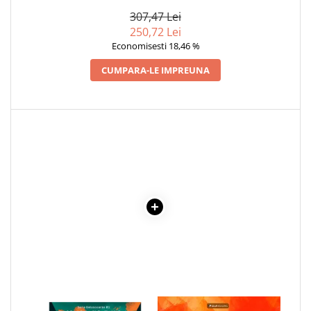
ZAHARAT
307,47 Lei
Cadouri
250,72 Lei
Carti in dar
Economisesti 18,46 %
Carti pentru copii
CUMPARA-LE IMPREUNA
Beletristica
Literatura Romana
Literatura Universala
Poezie
SF & Fantasy
Carte Prescolara, Joc
Carti cartonate
Descopera lumea
Descopera si invata
Din ograda
Povesti pe roti
Primele notiuni
Carti de colorat
1 x O NIMICA TOATA - PACO
1 x ENCICLOPEDIA