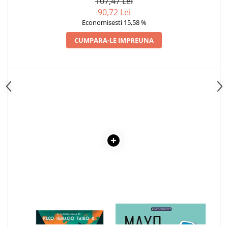
107,47 Lei
Articole Birotica
90,72 Lei
Accesorii Arhivare
Economisesti 15,58 %
Calculator
CUMPARA-LE IMPREUNA
Hartie si Accesorii
Instrumente de scris
Organizare si Arhivare
Seturi birotica
Articole scolare
Arta
Caiete si Carnetele scolare
Coperti, Mape, Etichete
Ghiozdane si Penare scolare
Instrumente de scris
Instrumente si Truse Geometrie
Seturi scolare
Calculator
1 x O NIMICA TOATA - PACO
1 x MAYO CLINIC. CARTEA
IGNACIO TAIBO II
ESENTIALA DESPRE DIABETUL
Consumabile & Accesorii