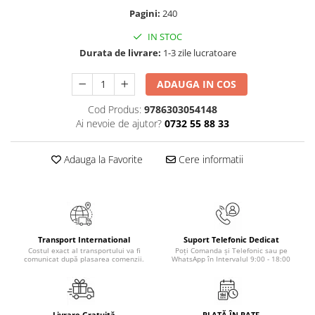
Masaj
Pagini:
240
MedConnect
IN STOC
Durata de livrare:
1-3 zile lucratoare
Medicina & Farmacie
Medicina Pentru Toti
ADAUGA IN COS
SealfHealing
Cod Produs:
9786303054148
Sport
Ai nevoie de ajutor?
0732 55 88 33
Starea de bine
Adauga la Favorite
Cere informatii
Terapii Alternative
AudioBook
Beletristica
Biografii, Memorii, Jurnale
Transport International
Suport Telefonic Dedicat
Carti erotice
Costul exact al transportului va fi
Poți Comanda și Telefonic sau pe
comunicat după plasarea comenzii.
WhatsApp în Intervalul 9:00 - 18:00
Carti pentru Adolescenti, Young
Adult
Crime, Thriller, Mistery
Livrare Gratuită
PLATĂ ÎN RATE