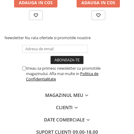
ADAUGA IN COS
ADAUGA IN COS
Povesti ilustrate
Povesti - Basme - Legende
Realitatea Augmentata
Religie pentru copii
Newsletter
Nu rata ofertele si promotiile noastre
ScienceConnection
TP ROLL
Ceai si Cafea
Cafea
Vreau sa primesc newsletter cu promotiile
magazinului. Afla mai multe in
Politica de
Cafea terapeutica
Confidentialitate
Ceai
MAGAZINUL MEU
Dezvoltare Personala
BUSINESS
CLIENTI
Carti de joc
DATE COMERCIALE
Dezvoltare Personala Adulti
Dezvoltare Profesionala
SUPORT CLIENTI
09.00-18.00