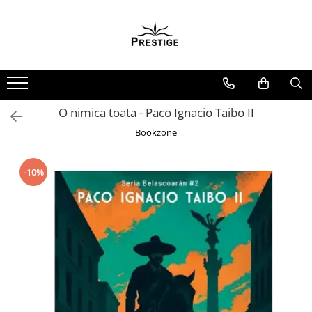
Toate Produsele
Noutati
Promotii
Pachete Speciale Carti
O nimica toata - Paco Ignacio Taibo II
Spiritualitate - Ezoterism
Bookzone
AngelConnection
Arte Divinatorii
-10%
Astrologie
Chiromantie
Dezvoltare Spirituala
KidConnection
Minte Corp
New Illuminati Files