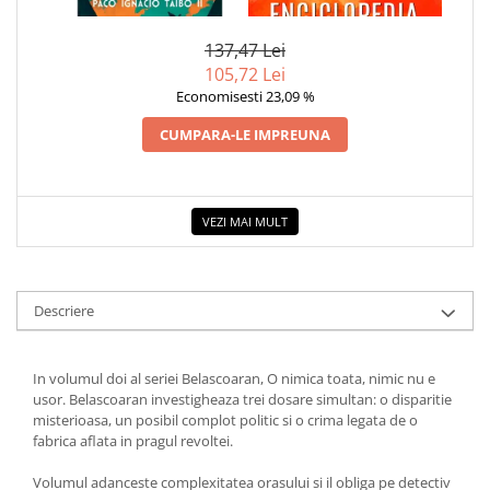
IGNACIO TAIBO II
CRISTALELOR
COLOREAZA CU PRIETENII
De colorat
137,47 Lei
Pot desena minunat
105,72 Lei
Economisesti 23,09 %
Sa coloram cu Nicol
Carti educative
CUMPARA-LE IMPREUNA
Codul copiilor de succes
Copii 0-7 ani
VEZI MAI MULT
Clubul Premiantilor
Super pitici 2-5 ani
Culegeri Auxiliare
Descriere
Dezvoltare personala
Dictionare
In volumul doi al seriei Belascoaran, O nimica toata, nimic nu e
Enciclopedii
usor. Belascoaran investigheaza trei dosare simultan: o disparitie
misterioasa, un posibil complot politic si o crima legata de o
Kids Book Club
fabrica aflata in pragul revoltei.
Legende istorice
Volumul adanceste complexitatea orasului si il obliga pe detectiv
Literatura Scolara