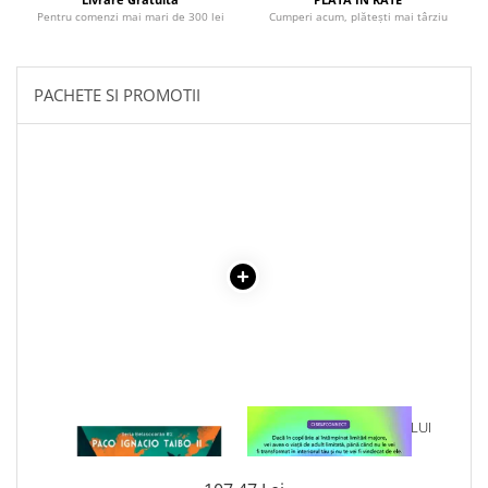
Literatura Romana
Pentru comenzi mai mari de 300 lei
Cumperi acum, plătești mai târziu
Literatura Universala
Poezie
PACHETE SI PROMOTII
Romane de dragoste, Carti
romantice
Senzatii/Dragoste
Senzatii/Erotic
Senzatii/Suspans
Senzatii/Thriller
SF & Fantasy
Teatru
Teens Book Club
Umor
1 x O NIMICA TOATA - PACO
1 x VINDECAREA COPILULUI
Birotica & Papetarie
IGNACIO TAIBO II
INTERIOR
Adezivi si benzi adezive