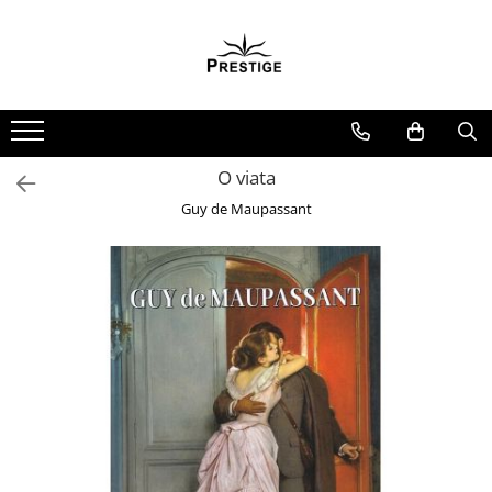
Toate Produsele
Noutati
Promotii
Pachete Speciale Carti
O viata
Spiritualitate - Ezoterism
Guy de Maupassant
AngelConnection
Arte Divinatorii
Astrologie
Chiromantie
Dezvoltare Spirituala
KidConnection
Minte Corp
New Illuminati Files