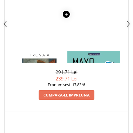
Articole Birotica
Accesorii Arhivare
Calculator
Hartie si Accesorii
Instrumente de scris
Organizare si Arhivare
Seturi birotica
1 x O VIATA
1 x MAYO CLINIC. CARTEA
Articole scolare
ESENTIALA DESPRE DIABETUL
ZAHARAT
Arta
291,71 Lei
Caiete si Carnetele scolare
239,71 Lei
Coperti, Mape, Etichete
Economisesti 17,83 %
Ghiozdane si Penare scolare
CUMPARA-LE IMPREUNA
Instrumente de scris
Instrumente si Truse Geometrie
Seturi scolare
Calculator
Consumabile & Accesorii