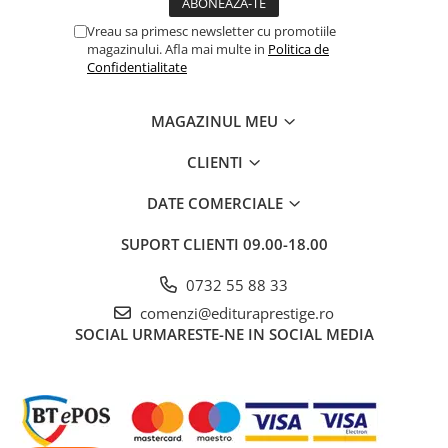
Povesti ilustrate
Vreau sa primesc newsletter cu promotiile
Povesti - Basme - Legende
magazinului. Afla mai multe in
Politica de
Confidentialitate
Realitatea Augmentata
Religie pentru copii
MAGAZINUL MEU
ScienceConnection
CLIENTI
TP ROLL
Ceai si Cafea
DATE COMERCIALE
Cafea
SUPORT CLIENTI
09.00-18.00
Cafea terapeutica
0732 55 88 33
Ceai
comenzi@edituraprestige.ro
Dezvoltare Personala
SOCIAL
URMARESTE-NE IN SOCIAL MEDIA
BUSINESS
Carti de joc
Dezvoltare Personala Adulti
Dezvoltare Profesionala