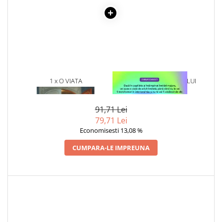
Literatura Romana
Literatura Universala
Poezie
Romane de dragoste, Carti
romantice
Senzatii/Dragoste
1 x O VIATA
1 x VINDECAREA COPILULUI
INTERIOR
Senzatii/Erotic
Senzatii/Suspans
91,71 Lei
79,71 Lei
Senzatii/Thriller
Economisesti 13,08 %
SF & Fantasy
CUMPARA-LE IMPREUNA
Teatru
Teens Book Club
Umor
Birotica & Papetarie
Adezivi si benzi adezive