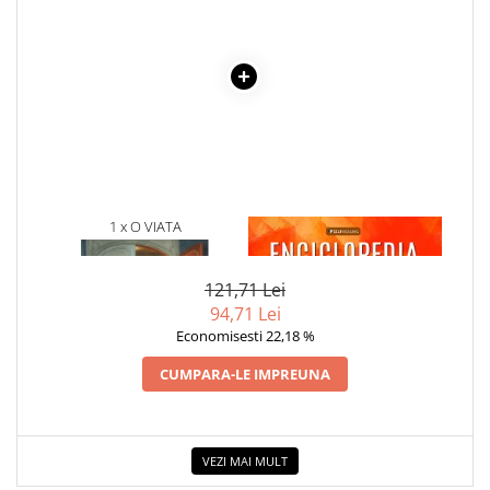
Cadouri
Carti in dar
Carti pentru copii
Beletristica
Literatura Romana
Literatura Universala
Poezie
1 x O VIATA
1 x ENCICLOPEDIA
SF & Fantasy
CRISTALELOR
Carte Prescolara, Joc
121,71 Lei
Carti cartonate
94,71 Lei
Descopera lumea
Economisesti 22,18 %
Descopera si invata
CUMPARA-LE IMPREUNA
Din ograda
Povesti pe roti
Primele notiuni
VEZI MAI MULT
Carti de colorat