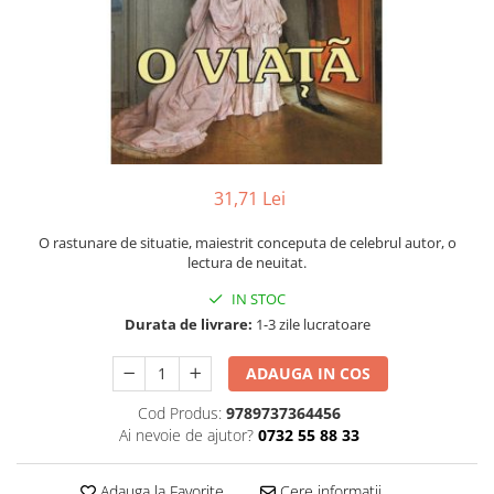
Numerologie
Paranormal
Parapsihologie
Ramtha
Audiobook
ReConnect
31,71 Lei
Religie
O rastunare de situatie, maiestrit conceputa de celebrul autor, o
Crestinism
lectura de neuitat.
ScienceConnection
IN STOC
SelfConnect
Durata de livrare:
1-3 zile lucratoare
SelfHealing
ADAUGA IN COS
Vindecare Spirituala
Sanatate
Cod Produs:
9789737364456
Ai nevoie de ajutor?
0732 55 88 33
Diete
Gastronomik
Adauga la Favorite
Cere informatii