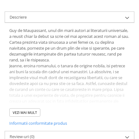
COLOREAZA CU PRIETENII
De colorat
Descriere
Pot desena minunat
Sa coloram cu Nicol
Guy de Maupassant, unul din marii autori ai literaturii universale,
Carti educative
a reusit chiar la debut sa scrie cel mai apreciat acest roman al sau.
Cartea prezinta viata sinuoasa a unei femei ce, cu deplina
Codul copiilor de succes
naivitate, porneste pe un drum plin de vise si sperante, pe care
dezamagirile intampinate din partea tuturor reusesc, rand pe
Copii 0-7 ani
rand, sa i le risipeasca.
Clubul Premiantilor
Jeanne, eroina romanului, o tanara de origine nobila, isi petrece
ani buni la scoala din cadrul unei manastiri. La absolvire, i se
Super pitici 2-5 ani
implineste visul mult dorit de recastigarea libertatii, cu care se
Culegeri Auxiliare
dovedeste apoi ca nu prea stie ce sa faca. Astfel, cunoaste destul
de curand un conte cu care se casatoreste in mare pripa. Lipsa
Dezvoltare personala
totala a unei experiente de viata, de pregatire pentru casnicie ii
Dictionare
creaza un adevarat soc in fata infidelitatilor permanente ale
sotului care o inseala cu cine se nimereste, incepand cu
Enciclopedii
servitoarea Rosalie si continuand cu o contesa de prin partea
VEZI MAI MULT
locului. Surprinzator pentru Jeanne, parintii sai nu par deloc
Kids Book Club
Informatii conformitate produs
deranjati de comportamentul ginerelui, considerandu-l ca pe
Legende istorice
ceva firesc, probabil din cauza propriilor infidelitati aflate in
antecedente. Cu timpul, ajunge sa fie dezamagita de toata lumea
Review-uri
(0)
Literatura Scolara