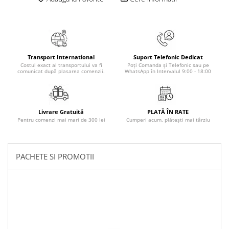
Masaj
MedConnect
Medicina & Farmacie
Medicina Pentru Toti
Transport International
Suport Telefonic Dedicat
Costul exact al transportului va fi
Poți Comanda și Telefonic sau pe
SealfHealing
comunicat după plasarea comenzii.
WhatsApp în Intervalul 9:00 - 18:00
Sport
Starea de bine
Livrare Gratuită
PLATĂ ÎN RATE
Terapii Alternative
Pentru comenzi mai mari de 300 lei
Cumperi acum, plătești mai târziu
AudioBook
Beletristica
PACHETE SI PROMOTII
Biografii, Memorii, Jurnale
Carti erotice
Carti pentru Adolescenti, Young
Adult
Crime, Thriller, Mistery