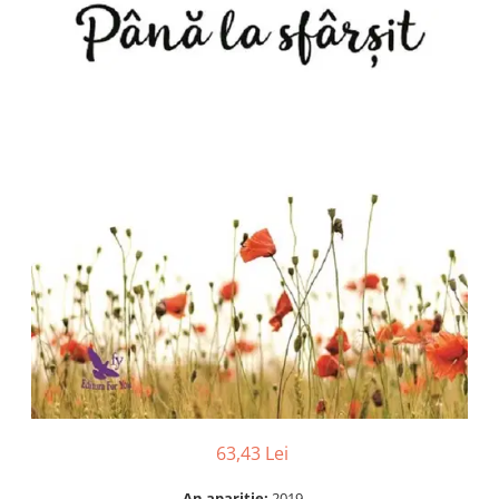
Numerologie
Paranormal
Parapsihologie
Ramtha
Audiobook
ReConnect
Religie
Crestinism
ScienceConnection
SelfConnect
SelfHealing
Vindecare Spirituala
Sanatate
Diete
63,43 Lei
Gastronomik
An aparitie:
2019