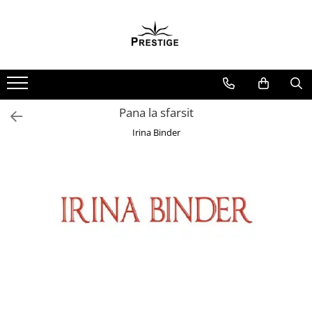
Toate Produsele
Noutati
Promotii
Pachete Speciale Carti
Pana la sfarsit
Spiritualitate - Ezoterism
Irina Binder
AngelConnection
Arte Divinatorii
Astrologie
Chiromantie
Dezvoltare Spirituala
KidConnection
Minte Corp
New Illuminati Files