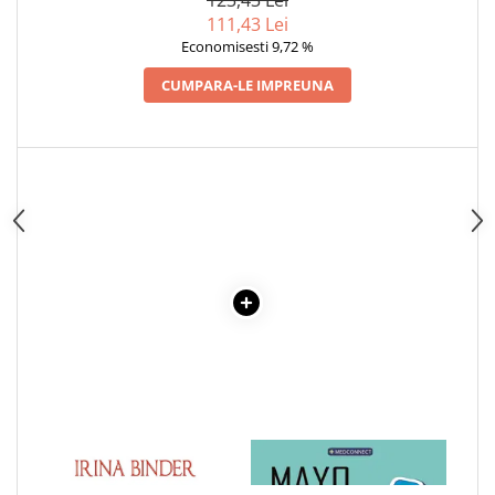
Articole Birotica
111,43 Lei
Accesorii Arhivare
Economisesti 9,72 %
Calculator
CUMPARA-LE IMPREUNA
Hartie si Accesorii
Instrumente de scris
Organizare si Arhivare
Seturi birotica
Articole scolare
Arta
Caiete si Carnetele scolare
Coperti, Mape, Etichete
Ghiozdane si Penare scolare
Instrumente de scris
Instrumente si Truse Geometrie
Seturi scolare
Calculator
1 x PANA LA SFARSIT
1 x MAYO CLINIC. CARTEA
ESENTIALA DESPRE DIABETUL
Consumabile & Accesorii
ZAHARAT