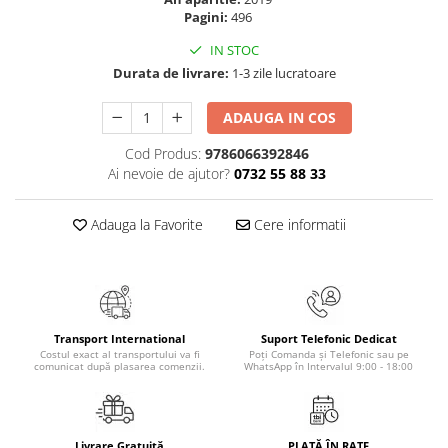
Masaj
Pagini:
496
MedConnect
IN STOC
Durata de livrare:
1-3 zile lucratoare
Medicina & Farmacie
Medicina Pentru Toti
ADAUGA IN COS
SealfHealing
Cod Produs:
9786066392846
Sport
Ai nevoie de ajutor?
0732 55 88 33
Starea de bine
Adauga la Favorite
Cere informatii
Terapii Alternative
AudioBook
Beletristica
Biografii, Memorii, Jurnale
Transport International
Suport Telefonic Dedicat
Carti erotice
Costul exact al transportului va fi
Poți Comanda și Telefonic sau pe
comunicat după plasarea comenzii.
WhatsApp în Intervalul 9:00 - 18:00
Carti pentru Adolescenti, Young
Adult
Crime, Thriller, Mistery
Livrare Gratuită
PLATĂ ÎN RATE