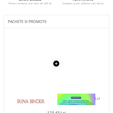
Literatura Romana
Pentru comenzi mai mari de 300 lei
Cumperi acum, plătești mai târziu
Literatura Universala
Poezie
PACHETE SI PROMOTII
Romane de dragoste, Carti
romantice
Senzatii/Dragoste
Senzatii/Erotic
Senzatii/Suspans
Senzatii/Thriller
SF & Fantasy
Teatru
Teens Book Club
Umor
1 x PANA LA SFARSIT
1 x VINDECAREA COPILULUI
Birotica & Papetarie
INTERIOR
Adezivi si benzi adezive
123,43 Lei