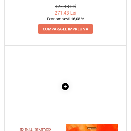
323,43 Lei
Cadouri
271,43 Lei
Carti in dar
Economisesti 16,08 %
Carti pentru copii
CUMPARA-LE IMPREUNA
Beletristica
Literatura Romana
Literatura Universala
Poezie
SF & Fantasy
Carte Prescolara, Joc
Carti cartonate
Descopera lumea
Descopera si invata
Din ograda
Povesti pe roti
Primele notiuni
Carti de colorat
1 x PANA LA SFARSIT
1 x ENCICLOPEDIA