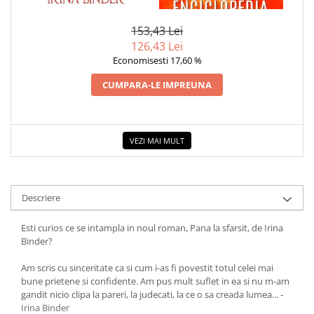
CRISTALELOR
COLOREAZA CU PRIETENII
De colorat
153,43 Lei
126,43 Lei
Pot desena minunat
Economisesti 17,60 %
Sa coloram cu Nicol
Carti educative
CUMPARA-LE IMPREUNA
Codul copiilor de succes
Copii 0-7 ani
VEZI MAI MULT
Clubul Premiantilor
Super pitici 2-5 ani
Culegeri Auxiliare
Descriere
Dezvoltare personala
Dictionare
Esti curios ce se intampla in noul roman, Pana la sfarsit, de Irina
Binder?
Enciclopedii
Am scris cu sinceritate ca si cum i-as fi povestit totul celei mai
Kids Book Club
bune prietene si confidente. Am pus mult suflet in ea si nu m-am
Legende istorice
gandit nicio clipa la pareri, la judecati, la ce o sa creada lumea... -
Irina Binder
Literatura Scolara