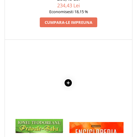
234,43 Lei
Cadouri
Economisesti 18,15 %
Carti in dar
CUMPARA-LE IMPREUNA
Carti pentru copii
Beletristica
Literatura Romana
Literatura Universala
Poezie
SF & Fantasy
Carte Prescolara, Joc
Carti cartonate
Descopera lumea
Descopera si invata
Din ograda
Povesti pe roti
Primele notiuni
1 x PRAVALE-BABA
1 x ENCICLOPEDIA
CRISTALELOR
Carti de colorat