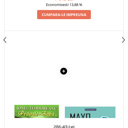
Articole Birotica
Economisesti 13,88 %
Accesorii Arhivare
CUMPARA-LE IMPREUNA
Calculator
Hartie si Accesorii
Instrumente de scris
Organizare si Arhivare
Seturi birotica
Articole scolare
Arta
Caiete si Carnetele scolare
Coperti, Mape, Etichete
Ghiozdane si Penare scolare
Instrumente de scris
Instrumente si Truse Geometrie
Seturi scolare
1 x PRAVALE-BABA
1 x MAYO CLINIC. CARTEA
ESENTIALA DESPRE DIABETUL
Calculator
ZAHARAT
Consumabile & Accesorii
286,43 Lei