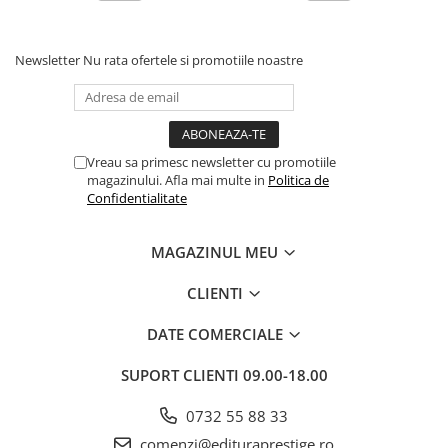
Povesti ilustrate
Povesti - Basme - Legende
Newsletter
Nu rata ofertele si promotiile noastre
Realitatea Augmentata
Religie pentru copii
ScienceConnection
Vreau sa primesc newsletter cu promotiile
TP ROLL
magazinului. Afla mai multe in
Politica de
Confidentialitate
Ceai si Cafea
Cafea
MAGAZINUL MEU
Cafea terapeutica
Ceai
CLIENTI
Dezvoltare Personala
DATE COMERCIALE
BUSINESS
SUPORT CLIENTI
09.00-18.00
Carti de joc
Dezvoltare Personala Adulti
0732 55 88 33
Dezvoltare Profesionala
comenzi@edituraprestige.ro