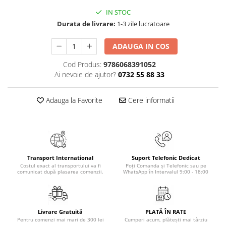
Masaj
IN STOC
MedConnect
Durata de livrare:
1-3 zile lucratoare
Medicina & Farmacie
ADAUGA IN COS
Medicina Pentru Toti
Cod Produs:
9786068391052
SealfHealing
Ai nevoie de ajutor?
0732 55 88 33
Sport
Adauga la Favorite
Cere informatii
Starea de bine
Terapii Alternative
AudioBook
Beletristica
Biografii, Memorii, Jurnale
Transport International
Suport Telefonic Dedicat
Costul exact al transportului va fi
Poți Comanda și Telefonic sau pe
comunicat după plasarea comenzii.
WhatsApp în Intervalul 9:00 - 18:00
Carti erotice
Carti pentru Adolescenti, Young
Adult
Livrare Gratuită
PLATĂ ÎN RATE
Crime, Thriller, Mistery
Pentru comenzi mai mari de 300 lei
Cumperi acum, plătești mai târziu