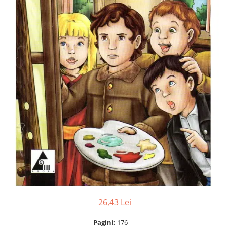
Numerologie
Paranormal
Parapsihologie
Ramtha
Audiobook
ReConnect
Religie
Crestinism
ScienceConnection
SelfConnect
SelfHealing
Vindecare Spirituala
Sanatate
26,43 Lei
Diete
Gastronomik
Pagini:
176