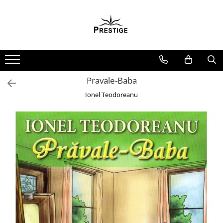
Toate Produsele
Noutati
Promotii
Pachete Speciale Carti
Pravale-Baba
Spiritualitate - Ezoterism
Ionel Teodoreanu
AngelConnection
Arte Divinatorii
Astrologie
Chiromantie
Dezvoltare Spirituala
KidConnection
Minte Corp
New Illuminati Files