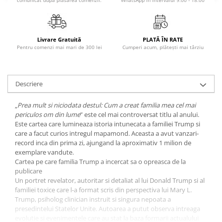
comunicat după plasarea comenzii.
WhatsApp în Intervalul 9:00 - 18:00
Povesti ilustrate
Povesti - Basme - Legende
Realitatea Augmentata
Livrare Gratuită
PLATĂ ÎN RATE
Pentru comenzi mai mari de 300 lei
Cumperi acum, plătești mai târziu
Religie pentru copii
ScienceConnection
TP ROLL
Descriere
„
Prea mult si niciodata destul: Cum a creat familia mea cel mai
periculos om din lume
” este cel mai controversat titlu al anului.
Este cartea care lumineaza istoria intunecata a familiei Trump si
care a facut curios intregul mapamond. Aceasta a avut vanzari-
record inca din prima zi, ajungand la aproximativ 1 milion de
exemplare vandute.
Cartea pe care familia Trump a incercat sa o opreasca de la
publicare
Un portret revelator, autoritar si detaliat al lui Donald Trump si al
familiei toxice care l-a format scris din perspectiva lui Mary L.
Trump, psiholog clinician instruit si singura nepoata a
presedintelui Statelor Unite. Autoarea a putut observa intreaga
evolutie si evenimentele care au stat la baza formarii actualului