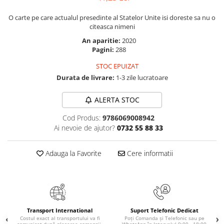
Elevi de 10 plus
O carte pe care actualul presedinte al Statelor Unite isi doreste sa nu o
Lecturi Scolare
citeasca nimeni
Lumea Copilariei
An aparitie:
2020
Pagini:
288
Ma pregatesc pentru scoala
STOC EPUIZAT
Manuale - Carte Scolara
Durata de livrare:
1-3 zile lucratoare
Clasa a II-a
Clasa a III-a
ALERTA STOC
Clasa a IV-a
Cod Produs:
9786069008942
Clasa a V-a
Ai nevoie de ajutor?
0732 55 88 33
Clasa a VI-a
Clasa a VII-a
Adauga la Favorite
Cere informatii
Clasa a VIII-a
Clasa I
Clasa pregatitoare
Limbi Straine
Transport International
Suport Telefonic Dedicat
Povesti
Costul exact al transportului va fi
Poți Comanda și Telefonic sau pe