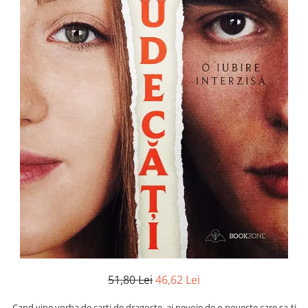
Numerologie
Paranormal
Parapsihologie
Ramtha
Audiobook
ReConnect
Religie
Crestinism
ScienceConnection
SelfConnect
SelfHealing
Vindecare Spirituala
Sanatate
Diete
51,80 Lei
46,62 Lei
Gastronomik
Cand vine vorba de carti de dragoste, ai nevoie de o poveste care sa-ti