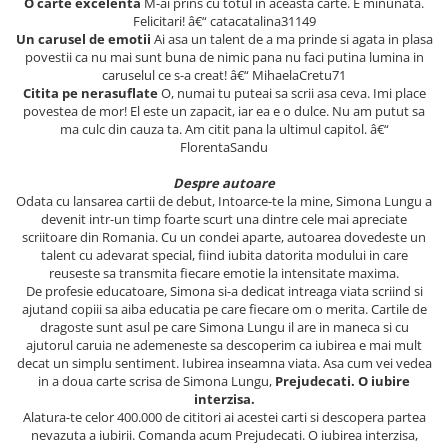
O carte excelenta
M-ai prins cu totul in aceasta carte. E minunata.
Articole Birotica
Felicitari! â€“ catacatalina31149
Un carusel de emotii
Ai asa un talent de a ma prinde si agata in plasa
Accesorii Arhivare
povestii ca nu mai sunt buna de nimic pana nu faci putina lumina in
Calculator
caruselul ce s-a creat! â€“ MihaelaCretu71
Hartie si Accesorii
Citita pe nerasuflate
O, numai tu puteai sa scrii asa ceva. Imi place
povestea de mor! El este un zapacit, iar ea e o dulce. Nu am putut sa
Instrumente de scris
ma culc din cauza ta. Am citit pana la ultimul capitol. â€“
Organizare si Arhivare
FlorentaSandu
Seturi birotica
Despre autoare
Articole scolare
Odata cu lansarea cartii de debut, Intoarce-te la mine, Simona Lungu a
devenit intr-un timp foarte scurt una dintre cele mai apreciate
Arta
scriitoare din Romania. Cu un condei aparte, autoarea dovedeste un
Caiete si Carnetele scolare
talent cu adevarat special, fiind iubita datorita modului in care
reuseste sa transmita fiecare emotie la intensitate maxima.
Coperti, Mape, Etichete
De profesie educatoare, Simona si-a dedicat intreaga viata scriind si
Ghiozdane si Penare scolare
ajutand copiii sa aiba educatia pe care fiecare om o merita. Cartile de
dragoste sunt asul pe care Simona Lungu il are in maneca si cu
Instrumente de scris
ajutorul caruia ne ademeneste sa descoperim ca iubirea e mai mult
Instrumente si Truse Geometrie
decat un simplu sentiment. Iubirea inseamna viata. Asa cum vei vedea
in a doua carte scrisa de Simona Lungu,
Prejudecati. O iubire
Seturi scolare
interzisa.
Calculator
Alatura-te celor 400.000 de cititori ai acestei carti si descopera partea
nevazuta a iubirii. Comanda acum Prejudecati. O iubirea interzisa,
Consumabile & Accesorii