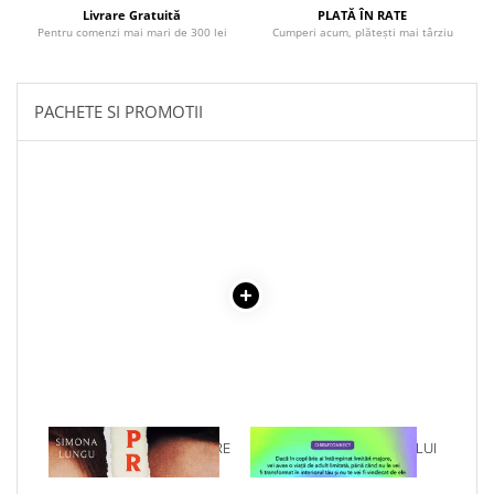
COLOREAZA CU PRIETENII
Livrare Gratuită
PLATĂ ÎN RATE
Pentru comenzi mai mari de 300 lei
Cumperi acum, plătești mai târziu
De colorat
Pot desena minunat
Sa coloram cu Nicol
PACHETE SI PROMOTII
Carti educative
Codul copiilor de succes
Copii 0-7 ani
Clubul Premiantilor
Super pitici 2-5 ani
Culegeri Auxiliare
Dezvoltare personala
Dictionare
Enciclopedii
Kids Book Club
1 x PREJUDECATI. O IUBIRE
1 x VINDECAREA COPILULUI
Legende istorice
INTERZISA
INTERIOR
Literatura Scolara