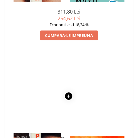
ZAHARAT
Povesti ilustrate
311,80 Lei
Povesti - Basme - Legende
254,62 Lei
Realitatea Augmentata
Economisesti 18,34 %
Religie pentru copii
CUMPARA-LE IMPREUNA
ScienceConnection
TP ROLL
Ceai si Cafea
Cafea
Cafea terapeutica
Ceai
Dezvoltare Personala
BUSINESS
Carti de joc
Dezvoltare Personala Adulti
Dezvoltare Profesionala