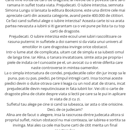
Masaj
ramana in suflet toata viata. Prejudecati. O iubire interzisa, semnata
Simona Lungu si lansata la editura Bookzone, este una dintre cele mai
MedConnect
apreciate carti din aceasta categorie, avand peste 400.000 de cititiori.
Ce faci cand sufletul alege o iubire interzisa? Aceasta carte isi va arata
Medicina & Farmacie
partea nevazuta a iubirii si iti garantam ca o vei pune pe lista ta cu top
Medicina Pentru Toti
carti de dragoste.
Prejudecati. O iubire interzisa este ecoul unei iubiri rascolitoare ce
SealfHealing
rasuna puternic in sufletele a doi oameni si da viata unui univers al
emotiilor in care dragostea invinge orice obstacol.
Sport
Intr-o lume atat de complicata, uitam cat de simplu e sa iubesti omul
de langa tine. Iar Alina, o tanara invatatoare, simte asta pe propria-i
Starea de bine
piele de indata ce-l cunoaste pe el, un avocat cu o etnie diferita care
Terapii Alternative
naste controverse in mintea oamenilor.
La o simpla intorsatura de condei, prejudecatile celor din jur incep sa le
AudioBook
puna, pas cu pas, piedici, pe timpul intregii carti. Insa tocmai aceste
Beletristica
piedici devin o dulce otrava care ii leaga cu un nod atat de strans, incat
prejudecatile devin neputincioase in fata iubirii lor. Vei citi o carte de
Biografii, Memorii, Jurnale
dragoste plina de citate despre viata si lectii pe care sa le pui in aplicare
in viata de zi cu zi.
Carti erotice
Sufletul tau alege pe cine si cand sa iubeasca, iar asta o stie orisicine.
Carti pentru Adolescenti, Young
Deci, de ce judecam?
Adult
Alina are de facut o alegere, insa la rascrucea dintre judecata altora si
propriul suflet, niciun obstacol nu mai conteaza, iar iubirea e sortita sa
Crime, Thriller, Mistery
invinga. Mai ales ca cele mai bune carti de citit merita un final