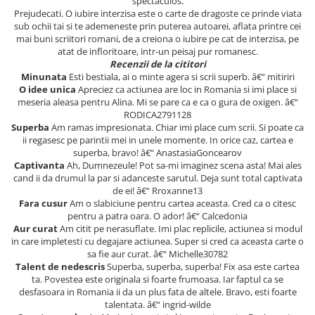
spectaculos.
Literatura Romana
Prejudecati. O iubire interzisa este o carte de dragoste ce prinde viata
sub ochii tai si te ademeneste prin puterea autoarei, aflata printre cei
Literatura Universala
mai buni scriitori romani, de a creiona o iubire pe cat de interzisa, pe
Poezie
atat de infloritoare, intr-un peisaj pur romanesc.
Recenzii de la cititori
Romane de dragoste, Carti
Minunata
Esti bestiala, ai o minte agera si scrii superb. â€“ mitiriri
romantice
O idee unica
Apreciez ca actiunea are loc in Romania si imi place si
meseria aleasa pentru Alina. Mi se pare ca e ca o gura de oxigen. â€“
Senzatii/Dragoste
RODICA2791128
Superba
Am ramas impresionata. Chiar imi place cum scrii. Si poate ca
Senzatii/Erotic
ii regasesc pe parintii mei in unele momente. In orice caz, cartea e
Senzatii/Suspans
superba, bravo! â€“ AnastasiaGoncearov
Captivanta
Ah, Dumnezeule! Pot sa-mi imaginez scena asta! Mai ales
Senzatii/Thriller
cand ii da drumul la par si adanceste sarutul. Deja sunt total captivata
de ei! â€“ Rroxanne13
SF & Fantasy
Fara cusur
Am o slabiciune pentru cartea aceasta. Cred ca o citesc
pentru a patra oara. O ador! â€“ Calcedonia
Teatru
Aur curat
Am citit pe nerasuflate. Imi plac replicile, actiunea si modul
Teens Book Club
in care impletesti cu degajare actiunea. Super si cred ca aceasta carte o
sa fie aur curat. â€“ Michelle30782
Umor
Talent de nedescris
Superba, superba, superba! Fix asa este cartea
ta. Povestea este originala si foarte frumoasa. Iar faptul ca se
Birotica & Papetarie
desfasoara in Romania ii da un plus fata de altele. Bravo, esti foarte
Adezivi si benzi adezive
talentata. â€“ ingrid-wilde