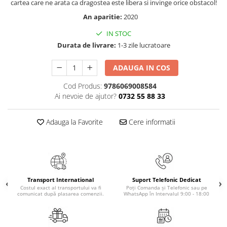
cartea care ne arata ca dragostea este libera si invinge orice obstacol!
Cadouri
An aparitie:
2020
Carti in dar
IN STOC
Carti pentru copii
Durata de livrare:
1-3 zile lucratoare
Beletristica
Literatura Romana
ADAUGA IN COS
Literatura Universala
Cod Produs:
9786069008584
Poezie
Ai nevoie de ajutor?
0732 55 88 33
SF & Fantasy
Carte Prescolara, Joc
Adauga la Favorite
Cere informatii
Carti cartonate
Descopera lumea
Descopera si invata
Din ograda
Transport International
Suport Telefonic Dedicat
Costul exact al transportului va fi
Poți Comanda și Telefonic sau pe
Povesti pe roti
comunicat după plasarea comenzii.
WhatsApp în Intervalul 9:00 - 18:00
Primele notiuni
Carti de colorat