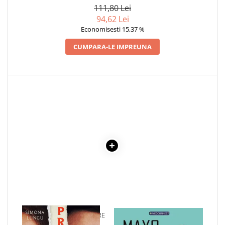
111,80 Lei
Elevi de 10 plus
94,62 Lei
Lecturi Scolare
Economisesti 15,37 %
Lumea Copilariei
CUMPARA-LE IMPREUNA
Ma pregatesc pentru scoala
Manuale - Carte Scolara
Clasa a II-a
Clasa a III-a
Clasa a IV-a
Clasa a V-a
Clasa a VI-a
Clasa a VII-a
Clasa a VIII-a
Clasa I
Clasa pregatitoare
Limbi Straine
1 x PREJUDECATI. O IUBIRE
1 x MAYO CLINIC. CARTEA
Povesti
INTERZISA
ESENTIALA DESPRE DIABETUL