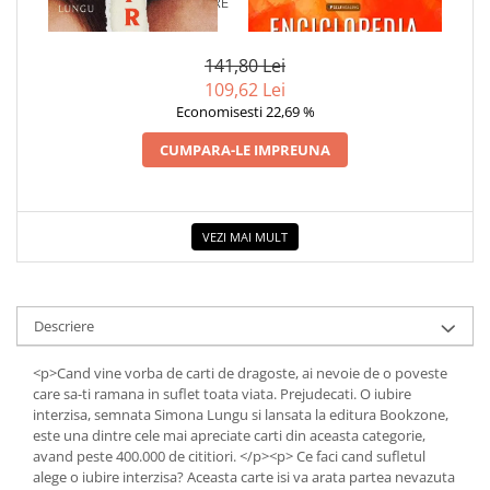
1 x PREJUDECATI. O IUBIRE
1 x ENCICLOPEDIA
INTERZISA
CRISTALELOR
Dezvoltarea Afacerilor
Parenting & Familie
141,80 Lei
109,62 Lei
Psihologie, Psihanaliza
Economisesti 22,69 %
PSYCONNECT
CUMPARA-LE IMPREUNA
Sexualitate
Istorie
Istorie & Filosofie
VEZI MAI MULT
Istorii Secrete
Mituri si Legende
Tot Adevarul
Descriere
Jocuri
<p>Cand vine vorba de carti de dragoste, ai nevoie de o poveste
Casute de papusi si mobilier
care sa-ti ramana in suflet toata viata. Prejudecati. O iubire
interzisa, semnata Simona Lungu si lansata la editura Bookzone,
Creativitate
este una dintre cele mai apreciate carti din aceasta categorie,
Educative
avand peste 400.000 de cititiori. </p><p> Ce faci cand sufletul
alege o iubire interzisa? Aceasta carte isi va arata partea nevazuta
BrainBox