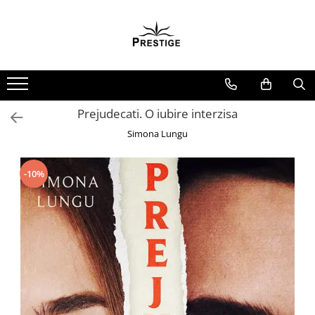
Toate Produsele
Noutati
Promotii
Pachete Speciale Carti
Prejudecati. O iubire interzisa
Spiritualitate - Ezoterism
Simona Lungu
AngelConnection
Arte Divinatorii
-10%
Astrologie
Chiromantie
Dezvoltare Spirituala
KidConnection
Minte Corp
New Illuminati Files