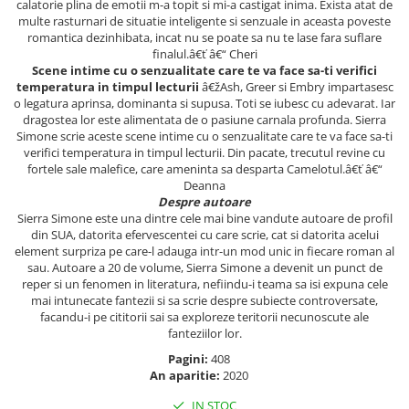
calatorie plina de emotii m-a topit si mi-a castigat inima. Exista atat de
multe rasturnari de situatie inteligente si senzuale in aceasta poveste
romantica dezinhibata, incat nu se poate sa nu te lase fara suflare
finalul.â€ť â€“ Cheri
Scene intime cu o senzualitate care te va face sa-ti verifici
temperatura in timpul lecturii
â€žAsh, Greer si Embry impartasesc
o legatura aprinsa, dominanta si supusa. Toti se iubesc cu adevarat. Iar
dragostea lor este alimentata de o pasiune carnala profunda. Sierra
Simone scrie aceste scene intime cu o senzualitate care te va face sa-ti
verifici temperatura in timpul lecturii. Din pacate, trecutul revine cu
fortele sale malefice, care ameninta sa desparta Camelotul.â€ť â€“
Deanna
Despre autoare
Sierra Simone este una dintre cele mai bine vandute autoare de profil
din SUA, datorita efervescentei cu care scrie, cat si datorita acelui
element surpriza pe care-l adauga intr-un mod unic in fiecare roman al
sau. Autoare a 20 de volume, Sierra Simone a devenit un punct de
reper si un fenomen in literatura, nefiindu-i teama sa isi expuna cele
mai intunecate fantezii si sa scrie despre subiecte controversate,
facandu-i pe cititorii sai sa exploreze teritorii necunoscute ale
fanteziilor lor.
Pagini:
408
An aparitie:
2020
IN STOC