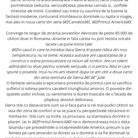
portretizeze seductia, senzualitatea, placerea carnala si... poftele
Elevi de 10 plus
interzise ale inimii. Condeiul sau trece cu usurinta de la basme la
Lecturi Scolare
fantezii moderne, conturand intotdeauna dorintele cu ispite si magie,
mai ales in noua carte din seria â€žCamelotâ€ť, â€žPrintul Americiiâ€ť.
Lumea Copilariei
Convinge-te singur de atractia povestilor devorate de peste 85.000 de
Ma pregatesc pentru scoala
cititori doar in Romania, atractie in fata careia nu poti rezista oricate
Manuale - Carte Scolara
lacate i-ai pune inimii tale!
â€žIn cazul in care te intrebai daca Sierra iti poate ridica din nou
Clasa a II-a
temperatura, nu te teme. Aceasta autoare are capacitatea de a
Clasa a III-a
construi o scena provocatoare ca niciun alt scriitor. Are un talent
admirabil nu doar pentru scenele senzuale, ci si pentru felul in care
Clasa a IV-a
spune o poveste. Inca nu mi-am revenit dupa ce am citit a doua carte
Clasa a V-a
din seria semnata de Sierra.â€ť â€“ Julie
O fantezie senzuala si epicuriana povestita de printul care isi sacrifica
Clasa a VI-a
sufletul si iubirea pentru cavalerii triunghiului amoros. O poveste din
Clasa a VII-a
spatele usilor inchise, cu sentimente si dureri mascate de o fatada de
playboy absolut delicioasa.
Clasa a VIII-a
Sierra stie cu desavarsire cum sa-si faca pana si cei mai pudici cititori sa
Clasa I
iasa din zona de confort si sa se joace cu perspectivele obraznice in
mintea lor. Stie cum sa incite, sa provoace, sa starneasca dorinte si
Clasa pregatitoare
placeri. Iar in â€žPrintul Americiiâ€ť ne-o demonstreaza inca o data,
Limbi Straine
lasandu-i pe presedintele si vicepresedintele Americii, precum si pe
Povesti
femeia pe care amandoi isi doresc sa o domine si sa fie dominati la