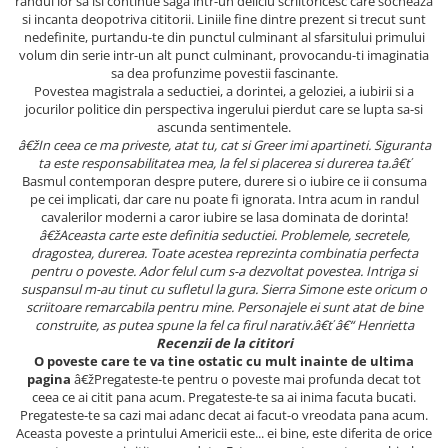
randul lor sa isi continue saga intr-un deliciu scriitoricesc care socheaza
Povesti ilustrate
si incanta deopotriva cititorii. Liniile fine dintre prezent si trecut sunt
nedefinite, purtandu-te din punctul culminant al sfarsitului primului
Povesti - Basme - Legende
volum din serie intr-un alt punct culminant, provocandu-ti imaginatia
Realitatea Augmentata
sa dea profunzime povestii fascinante.
Povestea magistrala a seductiei, a dorintei, a geloziei, a iubirii si a
Religie pentru copii
jocurilor politice din perspectiva ingerului pierdut care se lupta sa-si
ascunda sentimentele.
ScienceConnection
â€žIn ceea ce ma priveste, atat tu, cat si Greer imi apartineti. Siguranta
TP ROLL
ta este responsabilitatea mea, la fel si placerea si durerea ta.â€ť
Basmul contemporan despre putere, durere si o iubire ce ii consuma
pe cei implicati, dar care nu poate fi ignorata. Intra acum in randul
cavalerilor moderni a caror iubire se lasa dominata de dorinta!
â€žAceasta carte este definitia seductiei. Problemele, secretele,
dragostea, durerea. Toate acestea reprezinta combinatia perfecta
pentru o poveste. Ador felul cum s-a dezvoltat povestea. Intriga si
suspansul m-au tinut cu sufletul la gura. Sierra Simone este oricum o
scriitoare remarcabila pentru mine. Personajele ei sunt atat de bine
construite, as putea spune la fel ca firul narativ.â€ť â€“ Henrietta
Recenzii de la cititori
O poveste care te va tine ostatic cu mult inainte de ultima
pagina
â€žPregateste-te pentru o poveste mai profunda decat tot
ceea ce ai citit pana acum. Pregateste-te sa ai inima facuta bucati.
Pregateste-te sa cazi mai adanc decat ai facut-o vreodata pana acum.
Aceasta poveste a printului Americii este... ei bine, este diferita de orice