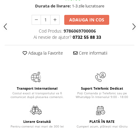
Durata de livrare:
1-3 zile lucratoare
ADAUGA IN COS
Cod Produs:
9786069700006
Ai nevoie de ajutor?
0732 55 88 33
Adauga la Favorite
Cere informatii
Transport International
Suport Telefonic Dedicat
Costul exact al transportului va fi
Poți Comanda și Telefonic sau pe
comunicat după plasarea comenzii.
WhatsApp în Intervalul 9:00 - 18:00
Livrare Gratuită
PLATĂ ÎN RATE
Pentru comenzi mai mari de 300 lei
Cumperi acum, plătești mai târziu