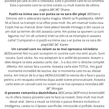
poveste pe care ai citit-o vreodata. Este o poveste care te va schimba.
Este o poveste care te va tine ostatic cu mult inainte de ultima
pagina.â€ť â€“ Shane
Paziti-va inima sau s-ar putea sa va sara din piept
â€žSierra
Simone, esti o adevarata ispita magica. Meriti sa fii pedepsita. GRAV!
M-ai facut sa transpir si sa oftez prea mult. Nu am mancat toata ziua.
Copiii mei au mancat doar niste jeleuri bezele intreaga zi din cauza ca
am stat sa termin de citit aceasta carte. Am putea sa spunem ca sunt
legume, nu? (In alt univers) Vreti sa stiti ce se intampla in aceasta
carte? Cumparati-o si paziti-va inima sau s-ar putea sa va sara din
piept!â€ť â€“ Karen
Un carusel care nu voiam sa se mai opreasca niciodata
â€žDoamne! Nici nu pot sa exprim in cuvinte cum ma simt acum. Sunt
socata. Sunt uluita. Nu ma asteptam la o astfel de poveste. Aveam o
idee despre ce este aceasta carte, dar... S-a dus intr-o directie complet
diferita. Am ramas fara cuvinte. Aceasta carte este TOTUL. Am gasit
momente incredibil de lascive, dar si momente care mi-au sfasiat
inima. Am trecut de la a tipa â€žNUUUUâ€ť la nevoia de a face o pauza
pentru a-mi recapata simtirea dupa acele scene provocatoare. Aceasta
carte este un carusel care nu voiam sa se mai opreasca niciodata.â€ť
â€“ Morgan
O poveste romantica dezinhibata
â€žCartea â€žPrintul Americiiâ€ť
nu iti ofera clasica poveste care te face sa rosesti. Este mult mai mult
decat atat. Sierra a reusit sa intinda o panza literara incitanta si
inteligenta, careia nu ii lipsesc sacrificiile, minciunile si poftele. Aceasta