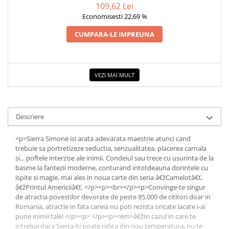
109,62 Lei
Economisesti 22,69 %
CUMPARA-LE IMPREUNA
VEZI MAI MULT
Descriere
<p>Sierra Simone isi arata adevarata maestrie atunci cand
trebuie sa portretizeze seductia, senzualitatea, placerea carnala
si... poftele interzise ale inimii. Condeiul sau trece cu usurinta de la
basme la fantezii moderne, conturand intotdeauna dorintele cu
ispite si magie, mai ales in noua carte din seria â€žCamelotâ€ť,
â€žPrintul Americiiâ€ť. </p><p><br></p><p>Convinge-te singur
de atractia povestilor devorate de peste 85.000 de cititori doar in
Romania, atractie in fata careia nu poti rezista oricate lacate i-ai
pune inimii tale! </p><p> </p><p><em>â€žIn cazul in care te
intrebai daca Sierra iti poate ridica din nou temperatura, nu te