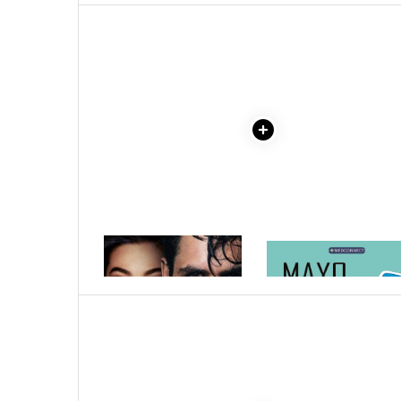
Cadouri
Carti in dar
Carti pentru copii
Beletristica
Literatura Romana
Literatura Universala
Poezie
SF & Fantasy
Carte Prescolara, Joc
Carti cartonate
1 x RAZBUNAREA
1 x MAYO CLINIC. CART
Descopera lumea
ESENTIALA DESPRE DIAB
ZAHARAT
Descopera si invata
Din ograda
Povesti pe roti
Primele notiuni
Carti de colorat