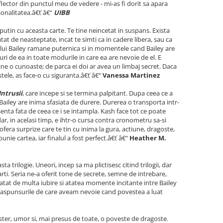
lector din punctul meu de vedere - mi-as fi dorit sa apara
sonalitatea.â€ť â€“
UIBB
utin cu aceasta carte. Te tine neincetat in suspans. Exista
at de neasteptate, incat te simti ca in cadere libera, sau ca
 a lui Bailey ramane puternica si in momentele cand Bailey are
uri de ea in toate modurile in care ea are nevoie de el. E
ne o cunoaste; de parca ei doi ar avea un limbaj secret. Daca
stele, as face-o cu siguranta.â€ť â€“
Vanessa Martinez
Intrusii
, care incepe si se termina palpitant. Dupa ceea ce a
Bailey are inima sfasiata de durere. Durerea o transporta intr-
senta fata de ceea ce i se intampla. Kash face tot ce poate
dar, in acelasi timp, e ihtr-o cursa contra cronometru sa-si
era surprize care te tin cu inima la gura, actiune, dragoste,
unie cartea, iar finalul a fost perfect.â€ť â€“
Heather M.
 trilogie. Uneori, incep sa ma plictisesc citind trilogii, dar
ti. Seria ne-a oferit tone de secrete, semne de intrebare,
, atat de multa iubire si atatea momente incitante intre Bailey
te raspunsurile de care aveam nevoie cand povestea a luat
ster, umor si, mai presus de toate, o poveste de dragoste.