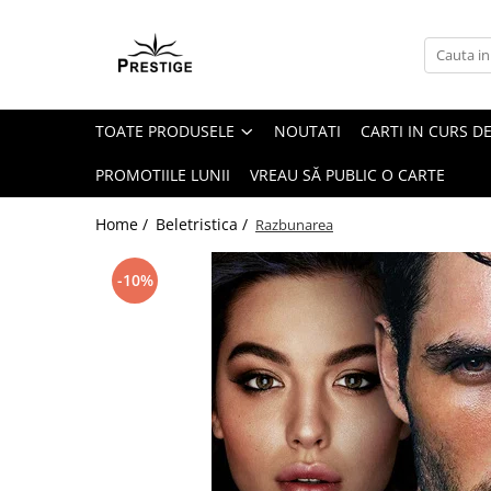
Toate Produsele
Noutati
TOATE PRODUSELE
NOUTATI
CARTI IN CURS DE
Promotii
Pachete Speciale Carti
PROMOTIILE LUNII
VREAU SĂ PUBLIC O CARTE
Spiritualitate - Ezoterism
Home /
Beletristica /
Razbunarea
AngelConnection
Arte Divinatorii
-10%
Astrologie
Chiromantie
Dezvoltare Spirituala
KidConnection
Minte Corp
New Illuminati Files