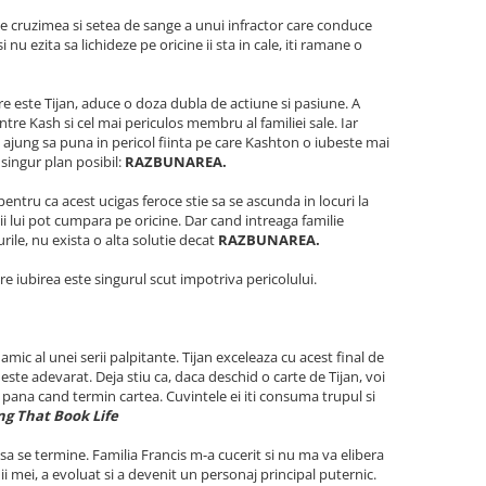
de cruzimea si setea de sange a unui infractor care conduce
nu ezita sa lichideze pe oricine ii sta in cale, iti ramane o
re este Tijan, aduce o doza dubla de actiune si pasiune. A
ntre Kash si cel mai periculos membru al familiei sale. Iar
 ajung sa puna in pericol fiinta pe care Kashton o iubeste mai
singur plan posibil:
RAZBUNAREA.
entru ca acest ucigas feroce stie sa se ascunda in locuri la
i lui pot cumpara pe oricine. Dar cand intreaga familie
ile, nu exista o alta solutie decat
RAZBUNAREA.
re iubirea este singurul scut impotriva pericolului.
c al unei serii palpitante. Tijan exceleaza cu acest final de
u este adevarat. Deja stiu ca, daca deschid o carte de Tijan, voi
ra pana cand termin cartea. Cuvintele ei iti consuma trupul si
ng That Book Life
a se termine. Familia Francis m-a cucerit si nu ma va elibera
ii mei, a evoluat si a devenit un personaj principal puternic.