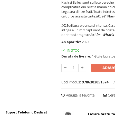
Kash si Bailey sunt suflete pereche;
complicatiile din relatia mama / fiic
Legatura dintre frati. Toate intre
calduros aceasta carte.â€ť â€“
Nanc
â€žScriitura e densa si intensa. Cara
intriga e un mix captivant de priete
dorinta si dragoste.â€ť â€“
What's 
An aparitie:
2023
IN STOC
Durata de livrare:
1-3 zile lucrato
ADAUG
Cod Produs:
9786303051574
Adauga la Favorite
Cere 
Suport Telefonic Dedicat
Livrare Gratuită