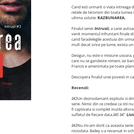
Cand esti urmarit o viata intreaga 
retele de terorism din toata lumea si 
ultima solutie:
RAZBUNAREA.
Finalul seriei
Intrusii
,
a carei autoa
venit momentul infruntarii finale di
cand faradelegile acestuia din urma
mult decat orice pe lume, exista un 
Desigur, nu este o misiune usoara, p
care nu se gandeste nimeni, iar bani
Francis e amenintata pe toate planur
Descopera finalul unei povesti in ca
Recenzii:
â€žUn deznodamant exploziv si dinami
serie. Nimic din ce credeai ca stii n
fi captivata si complet inutila alto
sufletul de fiecare data.â€ť â€“
Livi
â€žNu mi-am dorit ca aceasta serie s
niciodata. Bailey s-a revansat in och