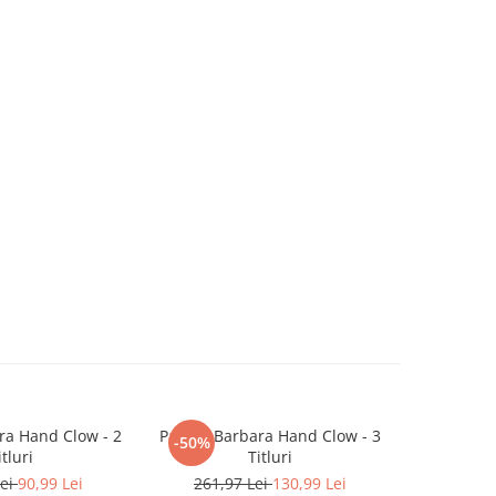
ra Hand Clow - 2
Pachet Barbara Hand Clow - 3
Incot
-50%
NOU
itluri
Titluri
Lei
90,99 Lei
261,97 Lei
130,99 Lei