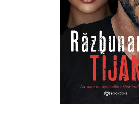
Numerologie
Paranormal
Parapsihologie
Ramtha
Audiobook
ReConnect
Religie
Crestinism
ScienceConnection
SelfConnect
SelfHealing
Vindecare Spirituala
Sanatate
Diete
Gastronomik