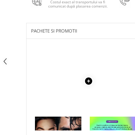
Costul exact al transportului va fi
Articole Birotica
comunicat după plasarea comenzii.
Accesorii Arhivare
Calculator
Hartie si Accesorii
PACHETE SI PROMOTII
Instrumente de scris
Organizare si Arhivare
Seturi birotica
Articole scolare
Arta
Caiete si Carnetele scolare
Coperti, Mape, Etichete
Ghiozdane si Penare scolare
Instrumente de scris
Instrumente si Truse Geometrie
Seturi scolare
1 x RAZBUNAREA
1 x VINDECAREA COPILU
Calculator
INTERIOR
Consumabile & Accesorii