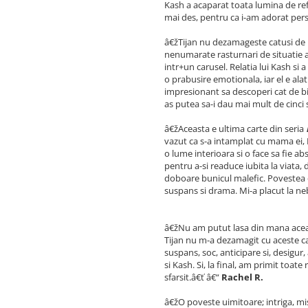
Kash a acaparat toata lumina de ref
mai des, pentru ca i-am adorat per
â€žTijan nu dezamageste catusi de p
nenumarate rasturnari de situatie at
intr+un carusel. Relatia lui Kash si
o prabusire emotionala, iar el e alat
impresionant sa descoperi cat de bi
as putea sa-i dau mai mult de cinci 
â€žAceasta e ultima carte din seria
vazut ca s-a intamplat cu mama ei, 
o lume interioara si o face sa fie ab
pentru a-si readuce iubita la viata, 
doboare bunicul malefic. Povestea of
suspans si drama. Mi-a placut la neb
â€žNu am putut lasa din mana aceasta
Tijan nu m-a dezamagit cu aceste car
suspans, soc, anticipare si, desigur
si Kash. Si, la final, am primit toa
sfarsit.â€ť â€“
Rachel R.
â€žO poveste uimitoare; intriga, mi