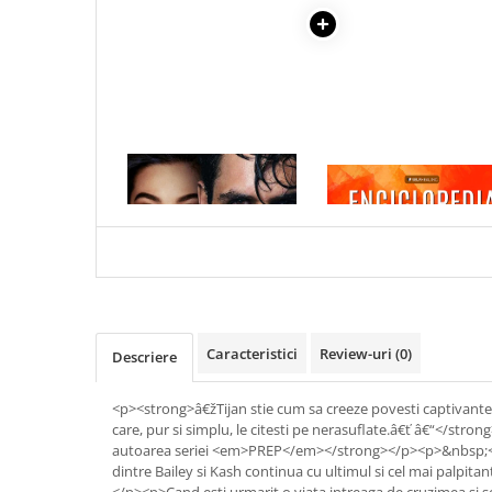
COLOREAZA CU PRIETENII
De colorat
Pot desena minunat
Sa coloram cu Nicol
Carti educative
Codul copiilor de succes
1 x RAZBUNAREA
1 x ENCICLOPEDIA
CRISTALELOR
Copii 0-7 ani
Clubul Premiantilor
Super pitici 2-5 ani
Culegeri Auxiliare
Dezvoltare personala
Caracteristici
Review-uri
(0)
Dictionare
Descriere
Enciclopedii
<p><strong>â€žTijan stie cum sa creeze povesti captivant
Kids Book Club
care, pur si simplu, le citesti pe nerasuflate.â€ť â€“</st
autoarea seriei <em>PREP</em></strong></p><p>&nbsp;
Legende istorice
dintre Bailey si Kash continua cu ultimul si cel mai palpit
Literatura Scolara
</p><p>Cand esti urmarit o viata intreaga de cruzimea si s