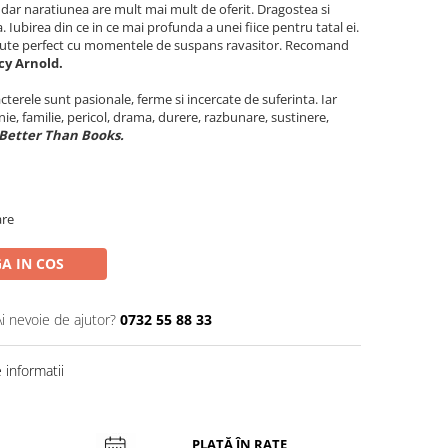
 dar naratiunea are mult mai mult de oferit. Dragostea si
a. Iubirea din ce in ce mai profunda a unei fiice pentru tatal ei.
tesute perfect cu momentele de suspans ravasitor. Recomand
y Arnold.
cterele sunt pasionale, ferme si incercate de suferinta. Iar
nie, familie, pericol, drama, durere, razbunare, sustinere,
Better Than Books.
are
A IN COS
Ai nevoie de ajutor?
0732 55 88 33
informatii
PLATĂ ÎN RATE