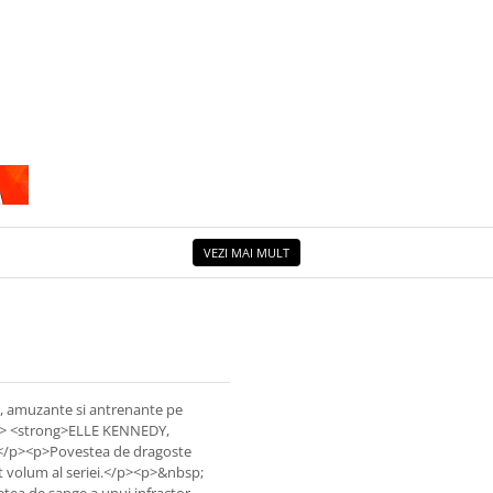
VEZI MAI MULT
e, amuzante si antrenante pe
rong> <strong>ELLE KENNEDY,
</p><p>Povestea de dragoste
ant volum al seriei.</p><p>&nbsp;
etea de sange a unui infractor