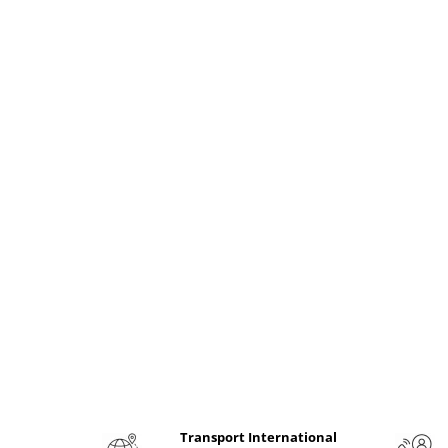
Literatura Romana
Literatura Universala
Poezie
Romane de dragoste, Carti
romantice
Senzatii/Dragoste
Senzatii/Erotic
Senzatii/Suspans
Senzatii/Thriller
SF & Fantasy
Teatru
Teens Book Club
Umor
Birotica & Papetarie
Adezivi si benzi adezive
Transport International