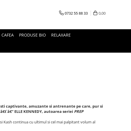
0732 55 88 33
0,00
I CAFEA
PRODUSE BIO
RELAXARE
sti captivante, amuzante si antrenante pe care, pur si
.â€ť â€“
ELLE KENNEDY, autoarea seriei
PREP
si Kash continua cu ultimul si cel mai palpitant volum al