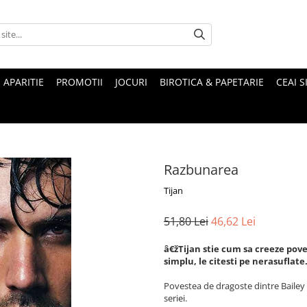
 APARITIE
PROMOTII
JOCURI
BIROTICA & PAPETARIE
CEAI S
Razbunarea
Tijan
51,80 Lei
46,62 Lei
â€žTijan stie cum sa creeze pove
simplu, le citesti pe nerasuflate
Povestea de dragoste dintre Bailey 
seriei.