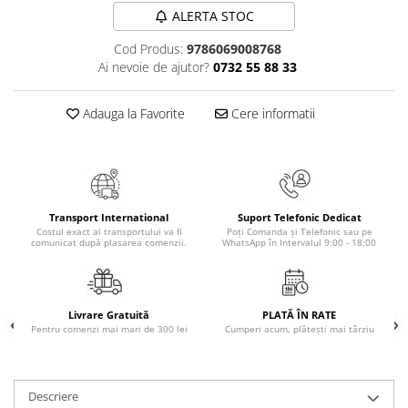
ALERTA STOC
Elevi de 10 plus
Lecturi Scolare
Cod Produs:
9786069008768
Ai nevoie de ajutor?
0732 55 88 33
Lumea Copilariei
Ma pregatesc pentru scoala
Adauga la Favorite
Cere informatii
Manuale - Carte Scolara
Clasa a II-a
Clasa a III-a
Clasa a IV-a
Transport International
Suport Telefonic Dedicat
Clasa a V-a
Costul exact al transportului va fi
Poți Comanda și Telefonic sau pe
comunicat după plasarea comenzii.
WhatsApp în Intervalul 9:00 - 18:00
Clasa a VI-a
Clasa a VII-a
Clasa a VIII-a
Livrare Gratuită
PLATĂ ÎN RATE
Clasa I
Pentru comenzi mai mari de 300 lei
Cumperi acum, plătești mai târziu
Clasa pregatitoare
Limbi Straine
Povesti
Descriere