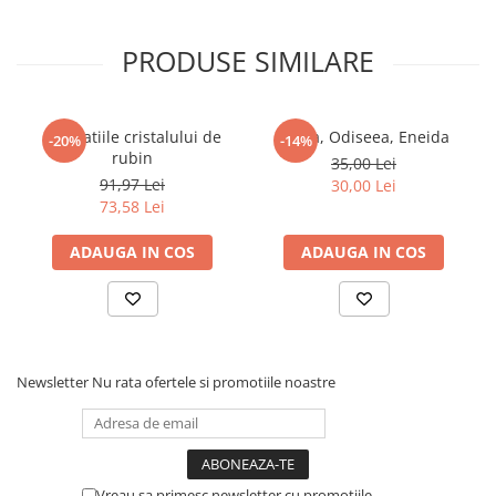
PRODUSE SIMILARE
Revelatiile cristalului de
Iliada, Odiseea, Eneida
-20%
-14%
rubin
35,00 Lei
91,97 Lei
30,00 Lei
73,58 Lei
ADAUGA IN COS
ADAUGA IN COS
Newsletter
Nu rata ofertele si promotiile noastre
Vreau sa primesc newsletter cu promotiile