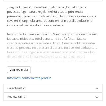
Povesti ilustrate
,,Regina Americii", primul volum din seria ,,Camelot", este
Povesti - Basme - Legende
povestea legendara a regelui Arthur vazuta prin lentila
prezentului provocator si lipsit de inhibitii. Este povestea in care
Realitatea Augmentata
cavalerii triunghiului amoros sunt prinsi in batalia seductiei, a
Religie pentru copii
iubirii, a geloziei si a dorintelor arzatoare.
ScienceConnection
I-a fost franta inima de doua ori. Greer si-a promis ca nu o sa mai
TP ROLL
iubeasca niciodata. Totul pana cand se afla fata in fata cu
vicepresedintele si presedintele. Acum, Greer este blocata intre
trecut si prezent, intre placere si durere, intre cei doi barbati care
tanjesc dupa atingerile sale, experimentand profunzimea iubirii
dincolo de orice limita. Poate credeai ca nu te mai poate
surprinde nimic dupa ,,Confesiunea unui preot". Ca esti pregatit.
Ca nimic nu poate fi mai savuros sau mai pacatos. Dar era doar
preludiul pentru ceea ce urmeaza. Odata ce depasesti limitele,
VEZI MAI MULT
este greu sa te mai intorci la normal sau sa iti doresti mai putin.
Informatii conformitate produs
Iar Sierra Simone nu dezamageste niciodata.
Caracteristici
Review-uri
(0)