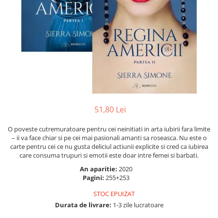
Instrumente de scris
Puzzle-uri
COLOREAZA CU PRIETENII
Audiobook
Instrumente si Truse Geometrie
Senzatii/Thriller
De colorat
Puzzle
ReConnect
Seturi scolare
Pot desena minunat
SF & Fantasy
Puzzle 3D Lemn
Religie
Calculator
Sa coloram cu Nicol
Teatru
Crestinism
Consumabile & Accesorii
Carti educative
Teens Book Club
ScienceConnection
Codul copiilor de succes
Umor
SelfConnect
Copii 0-7 ani
SelfHealing
Clubul Premiantilor
51,80 Lei
Vindecare Spirituala
Super pitici 2-5 ani
Culegeri Auxiliare
O poveste cutremuratoare pentru cei neinitiati in arta iubirii fara limite
– ii va face chiar si pe cei mai pasionali amanti sa roseasca. Nu este o
Dezvoltare personala
carte pentru cei ce nu gusta deliciul actiunii explicite si cred ca iubirea
Dictionare
care consuma trupuri si emotii este doar intre femei si barbati.
An aparitie:
2020
Enciclopedii
Pagini:
255+253
Kids Book Club
STOC EPUIZAT
Legende istorice
Durata de livrare:
1-3 zile lucratoare
Literatura Scolara