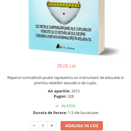
Numerologie
Paranormal
Parapsihologie
Ramtha
Audiobook
ReConnect
Religie
Crestinism
38,06 Lei
ScienceConnection
Reperul normalitatii poate reprezenta un instrument de educatie in
SelfConnect
privinta relatiilor sexuale si de cuplu.
SelfHealing
An aparitie:
2015
Pagini:
328
Vindecare Spirituala
IN STOC
Sanatate
Durata de livrare:
1-3 zile lucratoare
Diete
ADAUGA IN COS
Gastronomik