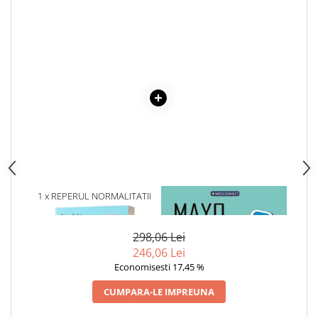
Articole Birotica
Accesorii Arhivare
Calculator
Hartie si Accesorii
Instrumente de scris
Organizare si Arhivare
Seturi birotica
Articole scolare
Arta
Caiete si Carnetele scolare
1 x REPERUL NORMALITATII
1 x MAYO CLINIC. CARTEA
Coperti, Mape, Etichete
ESENTIALA DESPRE DIABETUL
Ghiozdane si Penare scolare
ZAHARAT
298,06 Lei
Instrumente de scris
246,06 Lei
Instrumente si Truse Geometrie
Economisesti 17,45 %
Seturi scolare
Calculator
CUMPARA-LE IMPREUNA
Consumabile & Accesorii