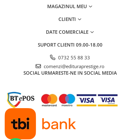
MAGAZINUL MEU
Dezvoltarea Afacerilor
Parenting & Familie
CLIENTI
Psihologie, Psihanaliza
DATE COMERCIALE
PSYCONNECT
SUPORT CLIENTI
09.00-18.00
Sexualitate
Istorie
0732 55 88 33
Istorie & Filosofie
comenzi@edituraprestige.ro
SOCIAL
URMARESTE-NE IN SOCIAL MEDIA
Istorii Secrete
Mituri si Legende
Tot Adevarul
Jocuri
Casute de papusi si mobilier
Creativitate
Educative
BrainBox