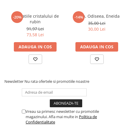
Povesti ilustrate
Povesti - Basme - Legende
Revelatiile cristalului de
Iliada, Odiseea, Eneida
-20%
-14%
rubin
Realitatea Augmentata
35,00 Lei
91,97 Lei
30,00 Lei
Religie pentru copii
73,58 Lei
ScienceConnection
ADAUGA IN COS
ADAUGA IN COS
TP ROLL
Ceai si Cafea
Cafea
Cafea terapeutica
Newsletter
Nu rata ofertele si promotiile noastre
Ceai
Dezvoltare Personala
BUSINESS
Carti de joc
Vreau sa primesc newsletter cu promotiile
magazinului. Afla mai multe in
Politica de
Dezvoltare Personala Adulti
Confidentialitate
Dezvoltare Profesionala