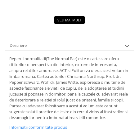
COLOREAZA CU PRIETENII
De colorat
Pot desena minunat
VEZI MAI MULT
Sa coloram cu Nicol
Carti educative
Descriere
Codul copiilor de succes
Copii 0-7 ani
Reperul normalitatii(The Normal Bar) este o carte care ofera
cititorilor o perspectiva din interior, extrem de interesanta,
Clubul Premiantilor
asupra relatiilor amoroase. ACT si Politon va ofera acest volum in
Super pitici 2-5 ani
limba romana. Cartea autorilor Chrisanna Northrup, Prof. dr.
Culegeri Auxiliare
Pepper Schwarz, Prof. dr. James Witte, exploreaza o multime de
aspecte fascinante ale vietii de cuplu, de la adoptarea atitudinii
Dezvoltare personala
jucause si poznase in dormitor, pana la cauzele cu adevarat reale
de deteriorare a relatiei si rolul jucat de prieteni, familie si copii.
Dictionare
Partea cu adevarat folositoare a acestui volum este ca sunt
Enciclopedii
sugerate solutii practice de iesire din cercul vicios al frustrarilor si
dezamagirilor pentru imbunatatirea vietii romantice.
Kids Book Club
Informatii conformitate produs
Legende istorice
Literatura Scolara