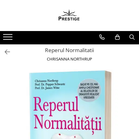
Toate Produsele
Noutati
Promotii
Pachete Speciale Carti
Reperul Normalitatii
Spiritualitate - Ezoterism
CHRISANNA NORTHRUP
AngelConnection
Arte Divinatorii
Astrologie
Chiromantie
Dezvoltare Spirituala
KidConnection
Minte Corp
New Illuminati Files