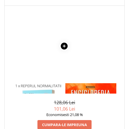
Cadouri
Carti in dar
Carti pentru copii
Beletristica
Literatura Romana
Literatura Universala
Poezie
SF & Fantasy
Carte Prescolara, Joc
Carti cartonate
1 x REPERUL NORMALITATII
1 x ENCICLOPEDIA
Descopera lumea
CRISTALELOR
Descopera si invata
Din ograda
128,06 Lei
101,06 Lei
Povesti pe roti
Economisesti 21,08 %
Primele notiuni
Carti de colorat
CUMPARA-LE IMPREUNA