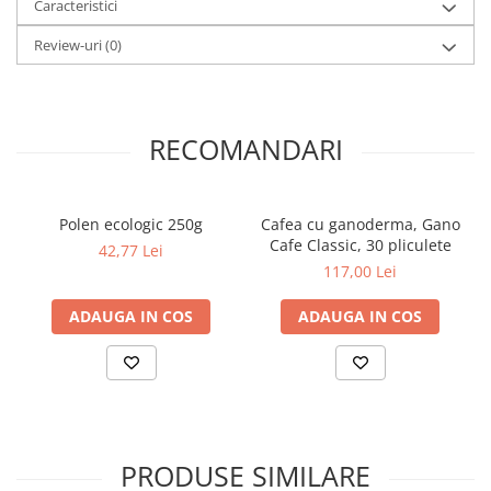
Caracteristici
Elevi de 10 plus
Review-uri
(0)
Lecturi Scolare
Lumea Copilariei
Ma pregatesc pentru scoala
RECOMANDARI
Manuale - Carte Scolara
Clasa a II-a
Clasa a III-a
Polen ecologic 250g
Cafea cu ganoderma, Gano
Cafe Classic, 30 pliculete
Clasa a IV-a
42,77 Lei
117,00 Lei
Clasa a V-a
Clasa a VI-a
ADAUGA IN COS
ADAUGA IN COS
Clasa a VII-a
Clasa a VIII-a
Clasa I
Clasa pregatitoare
Limbi Straine
PRODUSE SIMILARE
Povesti