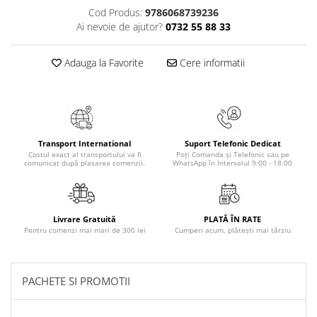
Masaj
Cod Produs:
9786068739236
Ai nevoie de ajutor?
0732 55 88 33
MedConnect
Medicina & Farmacie
Adauga la Favorite
Cere informatii
Medicina Pentru Toti
SealfHealing
Sport
Starea de bine
Transport International
Suport Telefonic Dedicat
Costul exact al transportului va fi
Poți Comanda și Telefonic sau pe
Terapii Alternative
comunicat după plasarea comenzii.
WhatsApp în Intervalul 9:00 - 18:00
AudioBook
Beletristica
Livrare Gratuită
PLATĂ ÎN RATE
Biografii, Memorii, Jurnale
Pentru comenzi mai mari de 300 lei
Cumperi acum, plătești mai târziu
Carti erotice
Carti pentru Adolescenti, Young
Adult
PACHETE SI PROMOTII
Crime, Thriller, Mistery