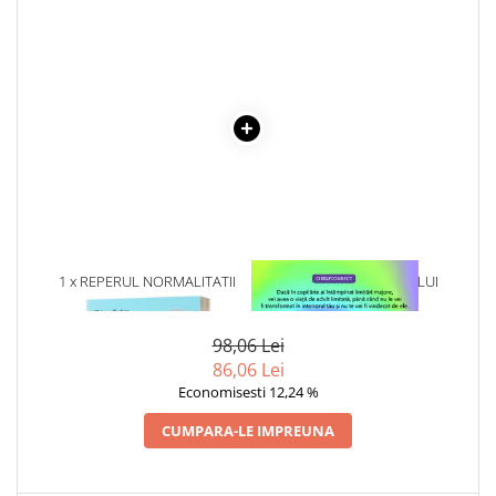
Literatura Romana
Literatura Universala
Poezie
Romane de dragoste, Carti
romantice
Senzatii/Dragoste
Senzatii/Erotic
Senzatii/Suspans
Senzatii/Thriller
1 x REPERUL NORMALITATII
1 x VINDECAREA COPILULUI
INTERIOR
SF & Fantasy
Teatru
98,06 Lei
86,06 Lei
Teens Book Club
Economisesti 12,24 %
Umor
CUMPARA-LE IMPREUNA
Birotica & Papetarie
Adezivi si benzi adezive