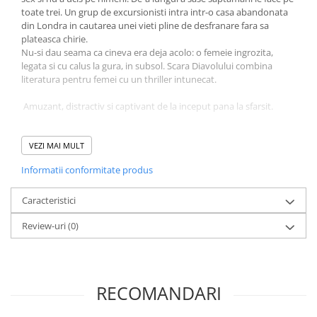
toate trei. Un grup de excursionisti intra intr-o casa abandonata
din Londra in cautarea unei vieti pline de desfranare fara sa
plateasca chirie.
Nu-si dau seama ca cineva era deja acolo: o femeie ingrozita,
legata si cu calus la gura, in subsol. Scara Diavolului combina
literatura pentru femei cu un thriller intunecat.
Amuzant, distractiv si captivant de la inceput pana la sfarsit.
Helen FitzGerald a crescut in Victoria, Australia, iar acum
locuieste in Glasgow, cu sotul si cu cei doi copii. A lucrat peste
VEZI MAI MULT
zece ani ca asistent social in domeniul justitiei penale. A scris zece
Informatii conformitate produs
thrillere pentru adulti si tineri, inclusiv bestsellerurile Dead Lovely,
My Last Confession, The Devil's Staircase, Bloody Women, The
Donor si The Cry.
Caracteristici
Review-uri
(0)
RECOMANDARI