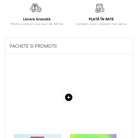
Povesti ilustrate
Povesti - Basme - Legende
Livrare Gratuită
PLATĂ ÎN RATE
Realitatea Augmentata
Pentru comenzi mai mari de 300 lei
Cumperi acum, plătești mai târziu
Religie pentru copii
ScienceConnection
PACHETE SI PROMOTII
TP ROLL