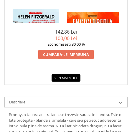
1 x SCARA DIAVOLULUI
1 x ENCICLOPEDIA
CRISTALELOR
142,86 Lei
100,00 Lei
Economisesti 30,00 %
CUMPARA-LE IMPREUNA
VEZI MAI MULT
Descriere
Bronny, o tanara australiana, se trezeste saraca in Londra. Este o
fata protejata - blanda si amabila - care si-a petrecut adolescenta
intr-o bula plina de teama. Nu a luat niciodata droguri, nu a facut
sex si nu a ucis pe nimeni. De-a lungul a sase saptamani le face pe