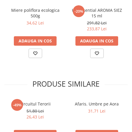
Miere poliflora ecologica
Ulei Esential AROMA SIEZ
-20%
500g
15 ml
34,62 Lei
291,82 Lei
233,87 Lei
ADAUGA IN COS
ADAUGA IN COS
PRODUSE SIMILARE
Circuitul Terorii
Afaris. Umbre pe Aora
-49%
51,80 Lei
31,71 Lei
26,43 Lei