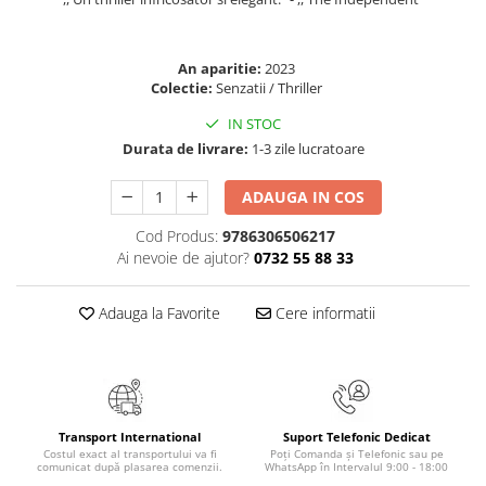
Elevi de 10 plus
Lecturi Scolare
An aparitie:
2023
Lumea Copilariei
Colectie:
Senzatii / Thriller
Ma pregatesc pentru scoala
IN STOC
Durata de livrare:
1-3 zile lucratoare
Manuale - Carte Scolara
Clasa a II-a
ADAUGA IN COS
Clasa a III-a
Cod Produs:
9786306506217
Clasa a IV-a
Ai nevoie de ajutor?
0732 55 88 33
Clasa a V-a
Clasa a VI-a
Adauga la Favorite
Cere informatii
Clasa a VII-a
Clasa a VIII-a
Clasa I
Clasa pregatitoare
Limbi Straine
Transport International
Suport Telefonic Dedicat
Costul exact al transportului va fi
Poți Comanda și Telefonic sau pe
Povesti
comunicat după plasarea comenzii.
WhatsApp în Intervalul 9:00 - 18:00