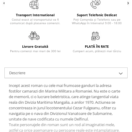
Literatura Romana
Literatura Universala
Transport International
Suport Telefonic Dedicat
Costul exact al transportului va fi
Poți Comanda și Telefonic sau pe
Poezie
comunicat după plasarea comenzii.
WhatsApp în Intervalul 9:00 - 18:00
Romane de dragoste, Carti
romantice
Senzatii/Dragoste
Livrare Gratuită
PLATĂ ÎN RATE
Pentru comenzi mai mari de 300 lei
Cumperi acum, plătești mai târziu
Senzatii/Erotic
Senzatii/Suspans
Senzatii/Thriller
Descriere
SF & Fantasy
Incept acest roman cu cele mai frumoase ganduri la adresa
Teatru
fostilor camarazi din Marina Militara a Romaniei. Nu este o carte
de memorii, ci o lucrare beletristica, care atinge tangential viata
Teens Book Club
reala din Divizia Maritima Mangalia, a anilor 1970. Actiunea se
concentreaza in jurul locotenentului Cezar Fulgeanu, ofiter cu
Umor
navigatia pe o nava din Divizionul Vanatoare de Submarine,
Birotica & Papetarie
unitate de nave codificata cu numele Delfinul.
Toate personajele din roman sunt un rod al imaginatiei mele,
Adezivi si benzi adezive
astfel ca orice asemanare cu persoane reale este intamplatoare.