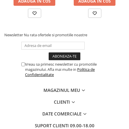
ADAUGA IN COS
ADAUGA IN COS
Cadouri
Carti in dar
Carti pentru copii
Beletristica
Newsletter
Nu rata ofertele si promotiile noastre
Literatura Romana
Literatura Universala
Poezie
SF & Fantasy
Vreau sa primesc newsletter cu promotiile
Carte Prescolara, Joc
magazinului. Afla mai multe in
Politica de
Confidentialitate
Carti cartonate
Descopera lumea
MAGAZINUL MEU
Descopera si invata
Din ograda
CLIENTI
Povesti pe roti
DATE COMERCIALE
Primele notiuni
Carti de colorat
SUPORT CLIENTI
09.00-18.00