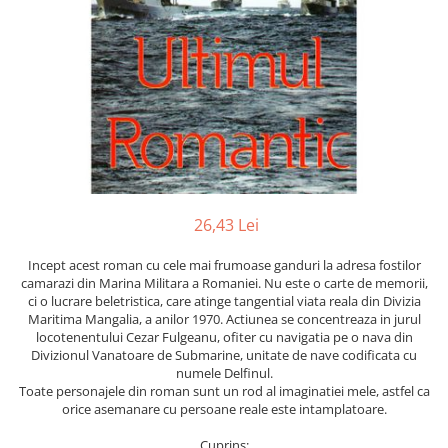
Numerologie
Paranormal
Parapsihologie
Ramtha
Audiobook
ReConnect
Religie
Crestinism
26,43 Lei
ScienceConnection
Incept acest roman cu cele mai frumoase ganduri la adresa fostilor
SelfConnect
camarazi din Marina Militara a Romaniei. Nu este o carte de memorii,
ci o lucrare beletristica, care atinge tangential viata reala din Divizia
SelfHealing
Maritima Mangalia, a anilor 1970. Actiunea se concentreaza in jurul
locotenentului Cezar Fulgeanu, ofiter cu navigatia pe o nava din
Vindecare Spirituala
Divizionul Vanatoare de Submarine, unitate de nave codificata cu
Sanatate
numele Delfinul.
Toate personajele din roman sunt un rod al imaginatiei mele, astfel ca
Diete
orice asemanare cu persoane reale este intamplatoare.
Gastronomik
Cuprins: