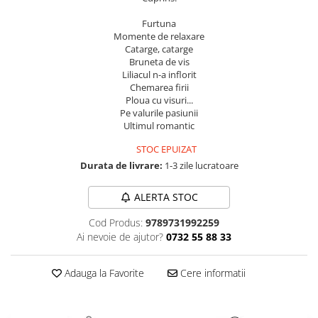
Masaj
Furtuna
MedConnect
Momente de relaxare
Catarge, catarge
Medicina & Farmacie
Bruneta de vis
Liliacul n-a inflorit
Medicina Pentru Toti
Chemarea firii
SealfHealing
Ploua cu visuri...
Pe valurile pasiunii
Sport
Ultimul romantic
Starea de bine
STOC EPUIZAT
Terapii Alternative
Durata de livrare:
1-3 zile lucratoare
AudioBook
ALERTA STOC
Beletristica
Biografii, Memorii, Jurnale
Cod Produs:
9789731992259
Ai nevoie de ajutor?
0732 55 88 33
Carti erotice
Carti pentru Adolescenti, Young
Adauga la Favorite
Cere informatii
Adult
Crime, Thriller, Mistery