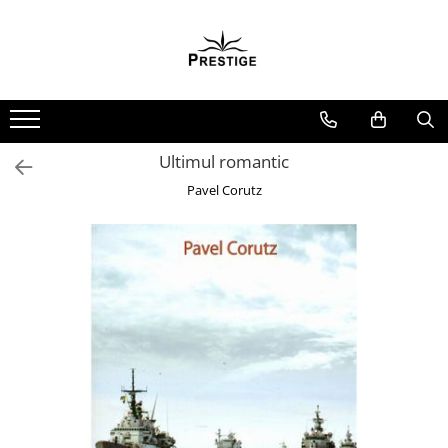
Toate Produsele
Noutati
Promotii
Pachete Speciale Carti
Ultimul romantic
Spiritualitate - Ezoterism
Pavel Corutz
AngelConnection
Arte Divinatorii
Astrologie
Chiromantie
Dezvoltare Spirituala
KidConnection
Minte Corp
New Illuminati Files