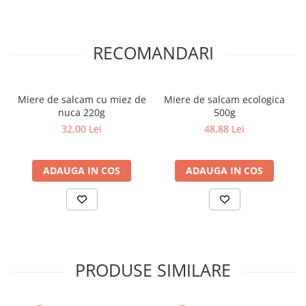
COLOREAZA CU PRIETENII
De colorat
Pot desena minunat
RECOMANDARI
Sa coloram cu Nicol
Carti educative
Miere de salcam cu miez de
Miere de salcam ecologica
Codul copiilor de succes
nuca 220g
500g
Copii 0-7 ani
32,00 Lei
48,88 Lei
Clubul Premiantilor
Super pitici 2-5 ani
ADAUGA IN COS
ADAUGA IN COS
Culegeri Auxiliare
Dezvoltare personala
Dictionare
Enciclopedii
Kids Book Club
PRODUSE SIMILARE
Legende istorice
Literatura Scolara