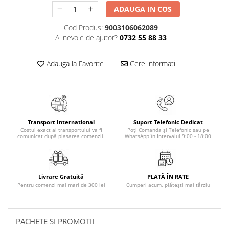
Numerologie
ADAUGA IN COS
Paranormal
Cod Produs:
9003106062089
Ai nevoie de ajutor?
0732 55 88 33
Parapsihologie
Ramtha
Adauga la Favorite
Cere informatii
Audiobook
ReConnect
Religie
Crestinism
Transport International
Suport Telefonic Dedicat
ScienceConnection
Costul exact al transportului va fi
Poți Comanda și Telefonic sau pe
comunicat după plasarea comenzii.
WhatsApp în Intervalul 9:00 - 18:00
SelfConnect
SelfHealing
Vindecare Spirituala
Livrare Gratuită
PLATĂ ÎN RATE
Pentru comenzi mai mari de 300 lei
Cumperi acum, plătești mai târziu
Sanatate
Diete
Gastronomik
PACHETE SI PROMOTII