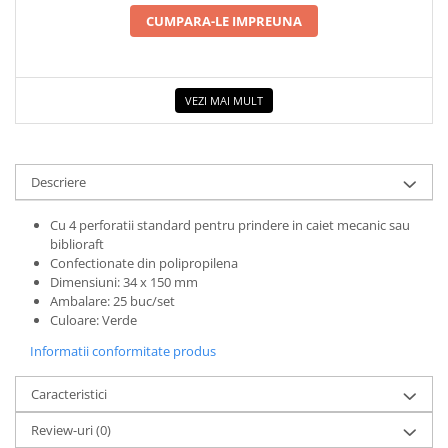
CUMPARA-LE IMPREUNA
Cadouri
Carti in dar
Carti pentru copii
VEZI MAI MULT
Beletristica
Literatura Romana
Literatura Universala
Descriere
Poezie
SF & Fantasy
Cu 4 perforatii standard pentru prindere in caiet mecanic sau
Carte Prescolara, Joc
biblioraft
Confectionate din polipropilena
Carti cartonate
Dimensiuni: 34 x 150 mm
Descopera lumea
Ambalare: 25 buc/set
Culoare: Verde
Descopera si invata
Informatii conformitate produs
Din ograda
Povesti pe roti
Caracteristici
Primele notiuni
Carti de colorat
Review-uri
(0)