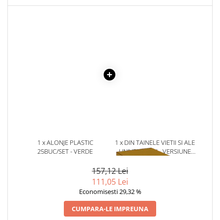
Masaj
MedConnect
Medicina & Farmacie
Medicina Pentru Toti
SealfHealing
Sport
Starea de bine
Terapii Alternative
AudioBook
Beletristica
1 x ALONJE PLASTIC
1 x DIN TAINELE VIETII SI ALE
25BUC/SET - VERDE
UNIVERSULUI - VERSIUNE
Biografii, Memorii, Jurnale
ORIGINALA DIN 1939.
VOLUMELE I-III. CUTIE DE
Carti erotice
157,12 Lei
COLECTIE -SCARLAT
111,05 Lei
Carti pentru Adolescenti, Young
DEMETRESCU
Economisesti 29,32 %
Adult
CUMPARA-LE IMPREUNA
Crime, Thriller, Mistery