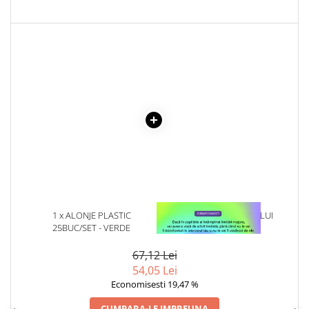
Literatura Romana
Literatura Universala
Poezie
Romane de dragoste, Carti
romantice
Senzatii/Dragoste
Senzatii/Erotic
Senzatii/Suspans
Senzatii/Thriller
SF & Fantasy
Teatru
1 x ALONJE PLASTIC
1 x VINDECAREA COPILULUI
25BUC/SET - VERDE
INTERIOR
Teens Book Club
67,12 Lei
Umor
54,05 Lei
Birotica & Papetarie
Economisesti 19,47 %
Adezivi si benzi adezive
CUMPARA-LE IMPREUNA