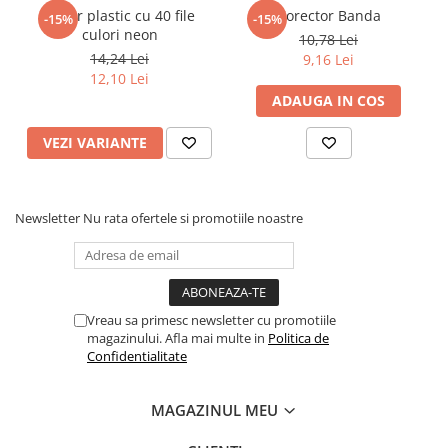
Dosar plastic cu 40 file
Corector Banda
-15%
-15%
Elevi de 10 plus
culori neon
10,78 Lei
Lecturi Scolare
14,24 Lei
9,16 Lei
12,10 Lei
Lumea Copilariei
ADAUGA IN COS
Ma pregatesc pentru scoala
VEZI VARIANTE
Manuale - Carte Scolara
Clasa a II-a
Clasa a III-a
Newsletter
Nu rata ofertele si promotiile noastre
Clasa a IV-a
Clasa a V-a
Clasa a VI-a
Clasa a VII-a
Vreau sa primesc newsletter cu promotiile
Clasa a VIII-a
magazinului. Afla mai multe in
Politica de
Confidentialitate
Clasa I
Clasa pregatitoare
MAGAZINUL MEU
Limbi Straine
Povesti