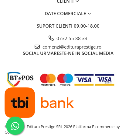
CLIENTI
Povesti ilustrate
DATE COMERCIALE
Povesti - Basme - Legende
Realitatea Augmentata
SUPORT CLIENTI
09.00-18.00
Religie pentru copii
0732 55 88 33
ScienceConnection
comenzi@edituraprestige.ro
TP ROLL
SOCIAL
URMARESTE-NE IN SOCIAL MEDIA
Ceai si Cafea
Cafea
Cafea terapeutica
Ceai
Dezvoltare Personala
BUSINESS
Carti de joc
Dezvoltare Personala Adulti
©Copyright Editura Prestige SRL 2026
Platforma E-commerce by
Gomag
Dezvoltare Profesionala