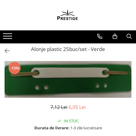
Toate Produsele
Noutati
Promotii
Pachete Speciale Carti
Alonje plastic 25buc/set - Verde
Spiritualitate - Ezoterism
AngelConnection
-15%
Arte Divinatorii
Astrologie
Chiromantie
Dezvoltare Spirituala
7,12 Lei
6,05 Lei
KidConnection
Minte Corp
IN STOC
Durata de livrare:
1-3 zile lucratoare
New Illuminati Files