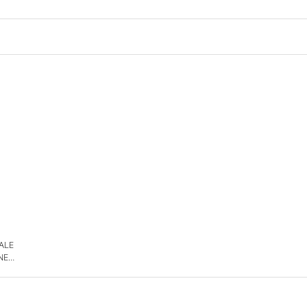
 ALE
NE
DE