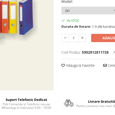
Model
:
IN STOC
Durata de livrare:
1-3 zile lucrato
ADAUG
Cod Produs:
5902812811728
Adauga la Favorite
Cere 
Suport Telefonic Dedicat
Livrare Gratuită
Poți Comanda și Telefonic sau pe
Pentru comenzi mai mari de
WhatsApp în Intervalul 9:00 - 18:00