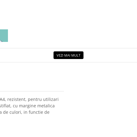
EA
ETUL
VEZI MAI MULT
4, rezistent, pentru utilizari
tifiat, cu margine metalica
 de culori, in functie de