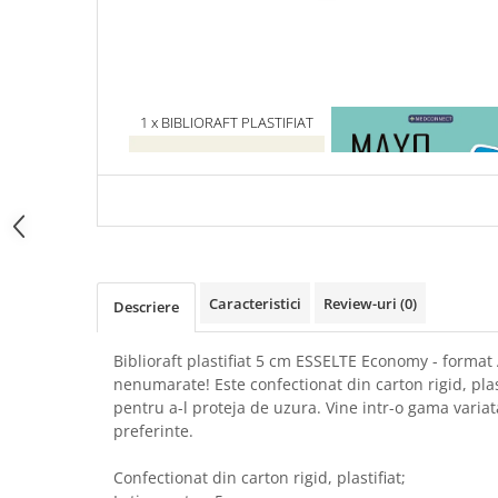
Articole Birotica
Accesorii Arhivare
Calculator
Hartie si Accesorii
1 x BIBLIORAFT PLASTIFIAT
1 x MAYO CLINIC. CART
Instrumente de scris
5CM
ESENTIALA DESPRE DIAB
Organizare si Arhivare
ZAHARAT
Seturi birotica
Articole scolare
Arta
Caiete si Carnetele scolare
Caracteristici
Review-uri
(0)
Descriere
Coperti, Mape, Etichete
Ghiozdane si Penare scolare
Biblioraft plastifiat 5 cm ESSELTE Economy - format A
Instrumente de scris
nenumarate! Este confectionat din carton rigid, plas
Instrumente si Truse Geometrie
pentru a-l proteja de uzura. Vine intr-o gama variata
Seturi scolare
preferinte.
Calculator
Confectionat din carton rigid, plastifiat;
Consumabile & Accesorii