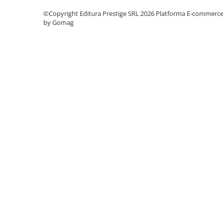
©Copyright Editura Prestige SRL 2026
Platforma E-commerc
Elevi de 10 plus
by Gomag
Lecturi Scolare
Lumea Copilariei
Ma pregatesc pentru scoala
Manuale - Carte Scolara
Clasa a II-a
Clasa a III-a
Clasa a IV-a
Clasa a V-a
Clasa a VI-a
Clasa a VII-a
Clasa a VIII-a
Clasa I
Clasa pregatitoare
Limbi Straine
Povesti