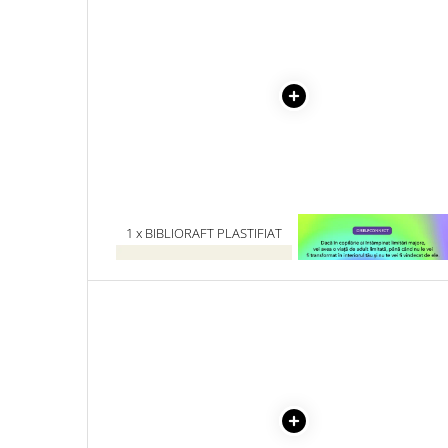
Literatura Romana
Literatura Universala
Poezie
Romane de dragoste, Carti
romantice
Senzatii/Dragoste
Senzatii/Erotic
Senzatii/Suspans
1 x BIBLIORAFT PLASTIFIAT
1 x VINDECAREA COPILU
Senzatii/Thriller
5CM
INTERIOR
SF & Fantasy
Teatru
Teens Book Club
Umor
Birotica & Papetarie
Adezivi si benzi adezive