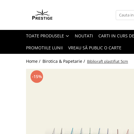
Toate Produsele
Noutati
TOATE PRODUSELE
NOUTATI
CARTI IN CURS DE
Promotii
Pachete Speciale Carti
PROMOTIILE LUNII
VREAU SĂ PUBLIC O CARTE
Spiritualitate - Ezoterism
Home /
Birotica & Papetarie /
Biblioraft plastifiat 5cm
AngelConnection
Arte Divinatorii
-15%
Astrologie
Chiromantie
Dezvoltare Spirituala
KidConnection
Minte Corp
New Illuminati Files