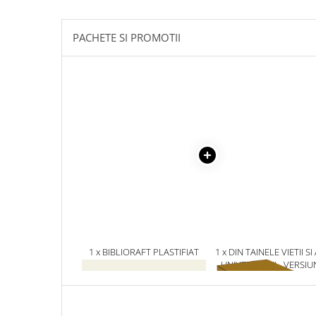
Masaj
MedConnect
PACHETE SI PROMOTII
Medicina & Farmacie
Medicina Pentru Toti
SealfHealing
Sport
Starea de bine
Terapii Alternative
AudioBook
Beletristica
Biografii, Memorii, Jurnale
Carti erotice
1 x BIBLIORAFT PLASTIFIAT
1 x DIN TAINELE VIETII SI
5CM
UNIVERSULUI - VERSIU
Carti pentru Adolescenti, Young
ORIGINALA DIN 1939.
Adult
VOLUMELE I-III. CUTIE 
Crime, Thriller, Mistery
COLECTIE -SCARLAT
DEMETRESCU