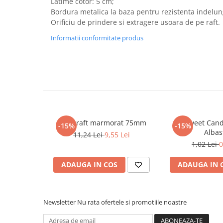
Latime cotor: 5 cm;
Bordura metalica la baza pentru rezistenta indelun
Cadouri
Orificiu de prindere si extragere usoara de pe raft.
Carti in dar
Informatii conformitate produs
Carti pentru copii
Beletristica
Literatura Romana
Literatura Universala
Poezie
SF & Fantasy
Carte Prescolara, Joc
Biblioraft marmorat 75mm
Pix Sweet Can
-15%
-15%
Albas
Carti cartonate
11,24 Lei
9,55 Lei
1,02 Lei
0
Descopera lumea
Descopera si invata
ADAUGA IN COS
ADAUGA IN 
Din ograda
Povesti pe roti
Primele notiuni
Newsletter
Nu rata ofertele si promotiile noastre
Carti de colorat