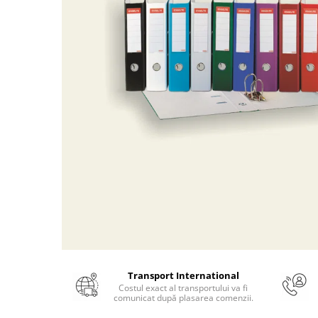
Numerologie
Paranormal
Parapsihologie
Ramtha
Audiobook
ReConnect
Religie
Crestinism
ScienceConnection
SelfConnect
SelfHealing
Vindecare Spirituala
Sanatate
Transport International
Diete
Costul exact al transportului va fi
comunicat după plasarea comenzii.
Gastronomik