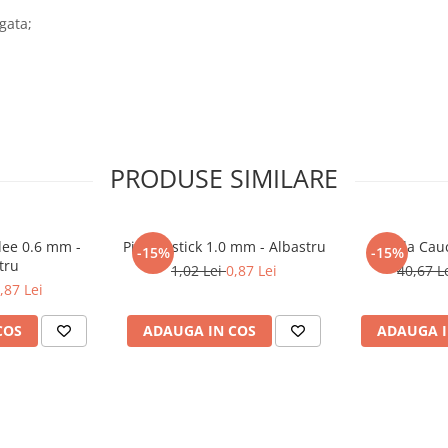
gata;
PRODUSE SIMILARE
dee 0.6 mm -
Pix Flexstick 1.0 mm - Albastru
Banda Cau
-15%
-15%
tru
1,02 Lei
0,87 Lei
40,67 L
,87 Lei
COS
ADAUGA IN COS
ADAUGA I