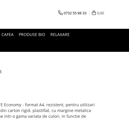
0732 55 88 33
0,00
I CAFEA
PRODUSE BIO
RELAXARE
m
TE Economy - format A4, rezistent, pentru utilizari
in carton rigid, plastifiat, cu margine metalica
e intr-o gama variata de culori, in functie de