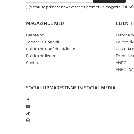
COLOREAZA CU PRIETENII
Vreau sa primesc newsletter cu promotiile magazinului. Af
De colorat
Pot desena minunat
MAGAZINUL MEU
CLIENTI
Sa coloram cu Nicol
Carti educative
Despre noi
Metode de
Termeni si Conditii
Politica d
Codul copiilor de succes
Politica de Confidentialitate
Garantia 
Copii 0-7 ani
Politica de livrare
Formular 
Contact
ANPC
Clubul Premiantilor
ANPC - SA
Super pitici 2-5 ani
Culegeri Auxiliare
SOCIAL
URMARESTE-NE IN SOCIAL MEDIA
Dezvoltare personala
Dictionare
Enciclopedii
Kids Book Club
Legende istorice
Literatura Scolara