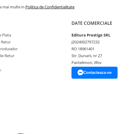
la mai multe in
Politica de Confidentialitate
DATE COMERCIALE
 Plata
Editura Prestige SRL
e Retur
J2024002797232
Produselor
RO 18961401
de Retur
Str. Dunarii, nr 27
Pantelimon, Ilfov
L
Contacteaza-ne