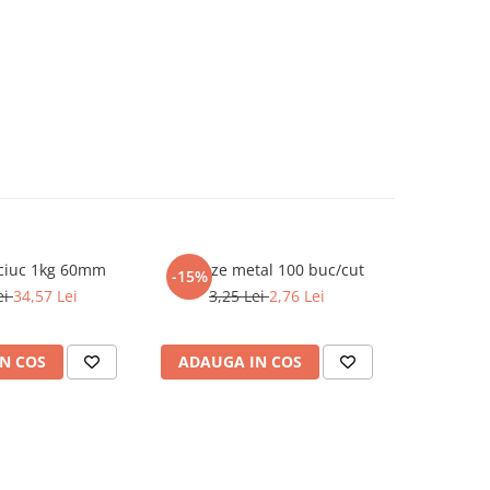
ciuc 1kg 60mm
Pioneze metal 100 buc/cut
Hartie c
-15%
-15%
ei
34,57 Lei
3,25 Lei
2,76 Lei
27,4
N COS
ADAUGA IN COS
ADAUG