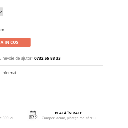
are
A IN COS
Ai nevoie de ajutor?
0732 55 88 33
informatii
PLATĂ ÎN RATE
 300 lei
Cumperi acum, plătești mai târziu