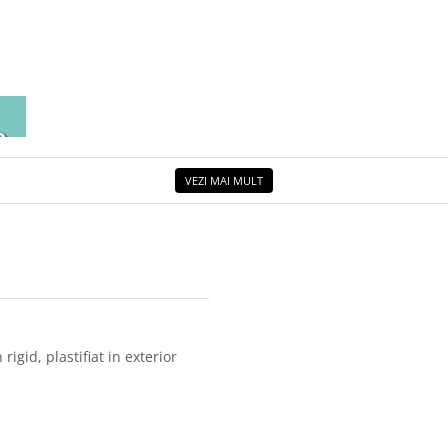
EA
ETUL
VEZI MAI MULT
rigid, plastifiat in exterior