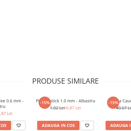
PRODUSE SIMILARE
dee 0.6 mm -
Pix Flexstick 1.0 mm - Albastru
Banda Cau
-15%
-15%
tru
1,02 Lei
0,87 Lei
40,67 L
,87 Lei
COS
ADAUGA IN COS
ADAUGA I