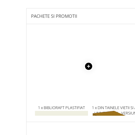
Masaj
MedConnect
PACHETE SI PROMOTII
Medicina & Farmacie
Medicina Pentru Toti
SealfHealing
Sport
Starea de bine
Terapii Alternative
AudioBook
Beletristica
Biografii, Memorii, Jurnale
Carti erotice
1 x BIBLIORAFT PLASTIFIAT
1 x DIN TAINELE VIETII SI
5CM
UNIVERSULUI - VERSIU
Carti pentru Adolescenti, Young
ORIGINALA DIN 1939.
Adult
VOLUMELE I-III. CUTIE 
Crime, Thriller, Mistery
COLECTIE -SCARLAT
DEMETRESCU