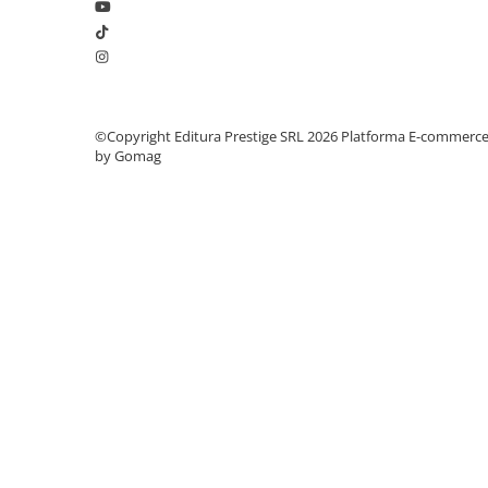
Elevi de 10 plus
Lecturi Scolare
Lumea Copilariei
Ma pregatesc pentru scoala
©Copyright Editura Prestige SRL 2026
Platforma E-commerc
by Gomag
Manuale - Carte Scolara
Clasa a II-a
Clasa a III-a
Clasa a IV-a
Clasa a V-a
Clasa a VI-a
Clasa a VII-a
Clasa a VIII-a
Clasa I
Clasa pregatitoare
Limbi Straine
Povesti