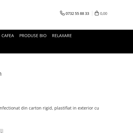
0732 55 88 33
0,00
I CAFEA
PRODUSE BIO
RELAXARE
m
onfectionat din carton rigid, plastifiat in exterior cu