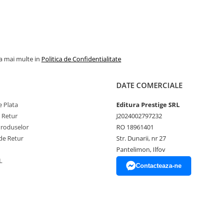
la mai multe in
Politica de Confidentialitate
DATE COMERCIALE
 Plata
Editura Prestige SRL
e Retur
J2024002797232
Produselor
RO 18961401
de Retur
Str. Dunarii, nr 27
Pantelimon, Ilfov
L
Contacteaza-ne