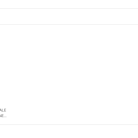
 ALE
NE
DE