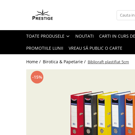
Toate Produsele
Noutati
TOATE PRODUSELE
NOUTATI
CARTI IN CURS DE
Promotii
Pachete Speciale Carti
PROMOTIILE LUNII
VREAU SĂ PUBLIC O CARTE
Spiritualitate - Ezoterism
Home /
Birotica & Papetarie /
Biblioraft plastifiat 5cm
AngelConnection
Arte Divinatorii
-15%
Astrologie
Chiromantie
Dezvoltare Spirituala
KidConnection
Minte Corp
New Illuminati Files