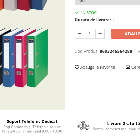
IN STOC
Durata de livrare:
1
ADAUG
Cod Produs:
8693245564288
Adauga la Favorite
Cere 
Suport Telefonic Dedicat
Livrare Gratuită
Poți Comanda și Telefonic sau pe
Pentru comenzi mai mari de
WhatsApp în Intervalul 9:00 - 18:00