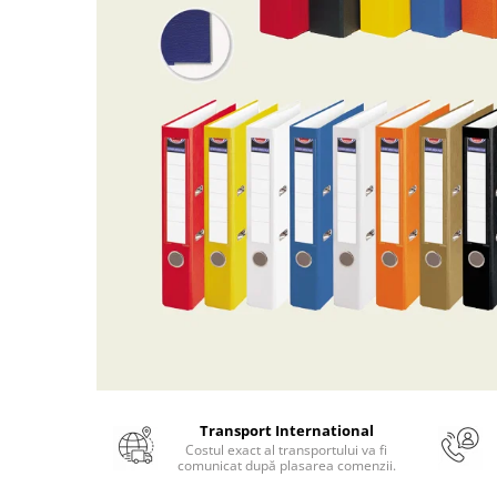
Numerologie
Paranormal
Parapsihologie
Ramtha
Audiobook
ReConnect
Religie
Crestinism
ScienceConnection
SelfConnect
SelfHealing
Vindecare Spirituala
Sanatate
Transport International
Diete
Costul exact al transportului va fi
comunicat după plasarea comenzii.
Gastronomik