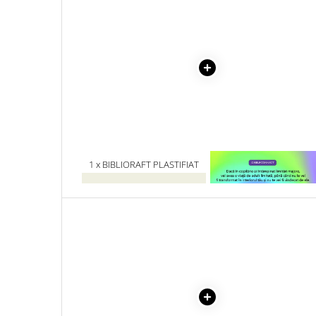
Literatura Romana
Literatura Universala
Poezie
Romane de dragoste, Carti
romantice
Senzatii/Dragoste
Senzatii/Erotic
Senzatii/Suspans
1 x BIBLIORAFT PLASTIFIAT
1 x VINDECAREA COPILU
Senzatii/Thriller
5CM
INTERIOR
SF & Fantasy
Teatru
Teens Book Club
Umor
Birotica & Papetarie
Adezivi si benzi adezive