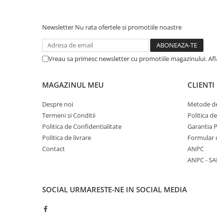
COLOREAZA CU PRIETENII
De colorat
Newsletter
Nu rata ofertele si promotiile noastre
Pot desena minunat
Sa coloram cu Nicol
Carti educative
Vreau sa primesc newsletter cu promotiile magazinului. Af
Codul copiilor de succes
MAGAZINUL MEU
CLIENTI
Copii 0-7 ani
Clubul Premiantilor
Despre noi
Metode de
Super pitici 2-5 ani
Termeni si Conditii
Politica d
Politica de Confidentialitate
Garantia 
Culegeri Auxiliare
Politica de livrare
Formular 
Dezvoltare personala
Contact
ANPC
Dictionare
ANPC - SA
Enciclopedii
Kids Book Club
SOCIAL
URMARESTE-NE IN SOCIAL MEDIA
Legende istorice
Literatura Scolara