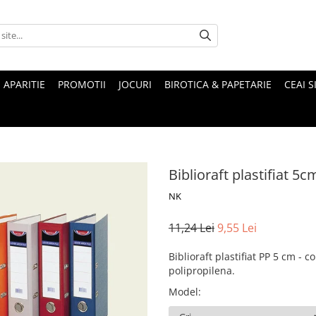
 APARITIE
PROMOTII
JOCURI
BIROTICA & PAPETARIE
CEAI S
Biblioraft plastifiat 5c
NK
11,24 Lei
9,55 Lei
Biblioraft plastifiat PP 5 cm - c
polipropilena.
Model
: