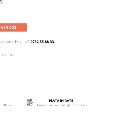
A IN COS
Ai nevoie de ajutor?
0732 55 88 33
informatii
PLATĂ ÎN RATE
 300 lei
Cumperi acum, plătești mai târziu