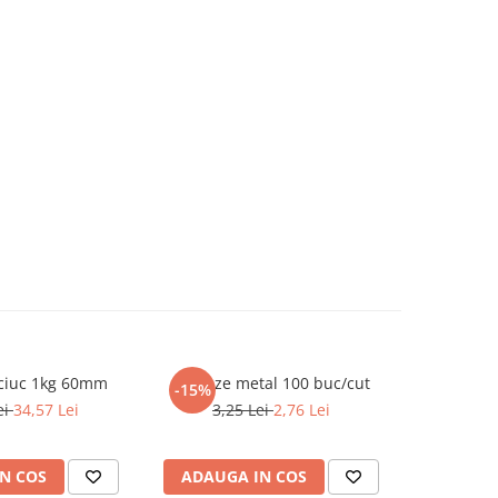
ciuc 1kg 60mm
Pioneze metal 100 buc/cut
Hartie c
-15%
-15%
ei
34,57 Lei
3,25 Lei
2,76 Lei
27,4
N COS
ADAUGA IN COS
ADAUG