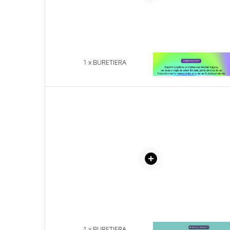
Literatura Romana
Literatura Universala
Poezie
Romane de dragoste, Carti
1 x BURETIERA
1 x VINDECAREA COPILU
romantice
INTERIOR
Senzatii/Dragoste
Senzatii/Erotic
Senzatii/Suspans
Senzatii/Thriller
SF & Fantasy
Teatru
Teens Book Club
Umor
Birotica & Papetarie
Adezivi si benzi adezive
1 x BURETIERA
1 x MAYO CLINIC. CART