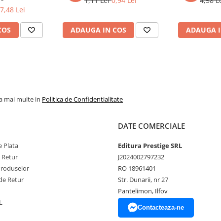
1,11 Lei
0,94 Lei
4,58 L
7,48 Lei
COS
ADAUGA IN COS
ADAUGA I
la mai multe in
Politica de Confidentialitate
DATE COMERCIALE
 Plata
Editura Prestige SRL
e Retur
J2024002797232
Produselor
RO 18961401
de Retur
Str. Dunarii, nr 27
Pantelimon, Ilfov
L
Contacteaza-ne