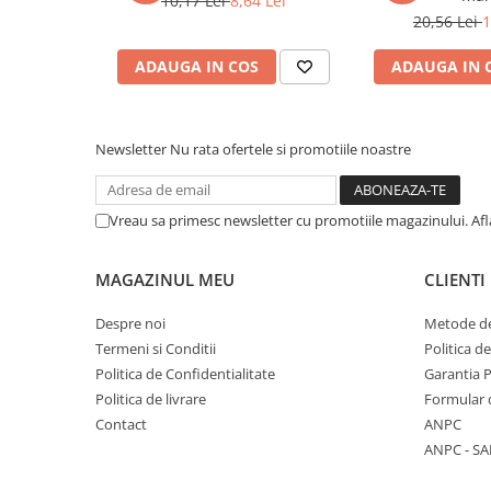
10,17 Lei
8,64 Lei
20,56 Lei
1
Cadouri
Carti in dar
ADAUGA IN COS
ADAUGA IN 
Carti pentru copii
Beletristica
Literatura Romana
Newsletter
Nu rata ofertele si promotiile noastre
Literatura Universala
Poezie
Vreau sa primesc newsletter cu promotiile magazinului. Af
SF & Fantasy
Carte Prescolara, Joc
MAGAZINUL MEU
CLIENTI
Carti cartonate
Despre noi
Metode de
Descopera lumea
Termeni si Conditii
Politica d
Descopera si invata
Politica de Confidentialitate
Garantia 
Din ograda
Politica de livrare
Formular 
Povesti pe roti
Contact
ANPC
Primele notiuni
ANPC - SA
Carti de colorat