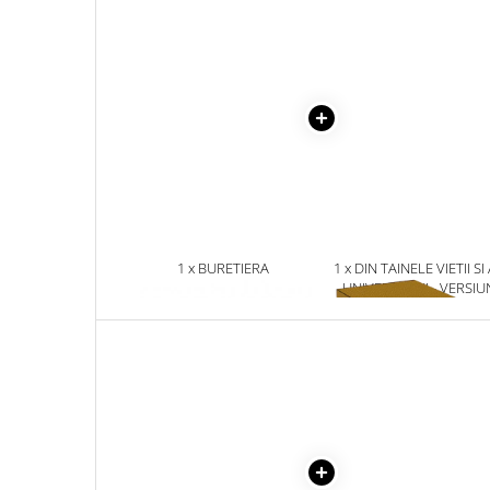
Masaj
MedConnect
Medicina & Farmacie
Medicina Pentru Toti
SealfHealing
Sport
Starea de bine
Terapii Alternative
1 x BURETIERA
1 x DIN TAINELE VIETII SI
AudioBook
UNIVERSULUI - VERSIU
ORIGINALA DIN 1939.
Beletristica
VOLUMELE I-III. CUTIE 
Biografii, Memorii, Jurnale
COLECTIE -SCARLAT
DEMETRESCU
Carti erotice
Carti pentru Adolescenti, Young
Adult
Crime, Thriller, Mistery