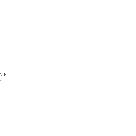
 ALE
NE
DE