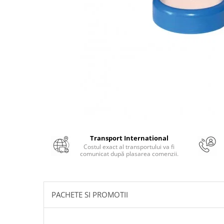
Numerologie
Paranormal
Parapsihologie
Ramtha
Audiobook
ReConnect
Religie
Crestinism
ScienceConnection
Transport International
SelfConnect
Costul exact al transportului va fi
comunicat după plasarea comenzii.
SelfHealing
Vindecare Spirituala
Sanatate
PACHETE SI PROMOTII
Diete
Gastronomik