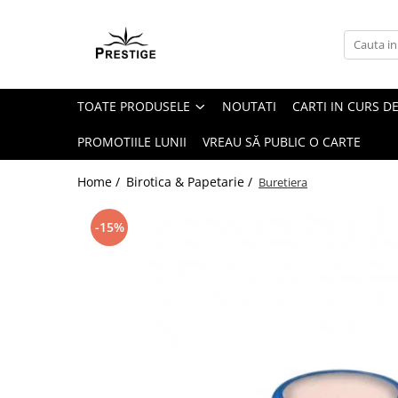
Toate Produsele
Noutati
TOATE PRODUSELE
NOUTATI
CARTI IN CURS DE
Promotii
Pachete Speciale Carti
PROMOTIILE LUNII
VREAU SĂ PUBLIC O CARTE
Spiritualitate - Ezoterism
Home /
Birotica & Papetarie /
Buretiera
AngelConnection
Arte Divinatorii
-15%
Astrologie
Chiromantie
Dezvoltare Spirituala
KidConnection
Minte Corp
New Illuminati Files