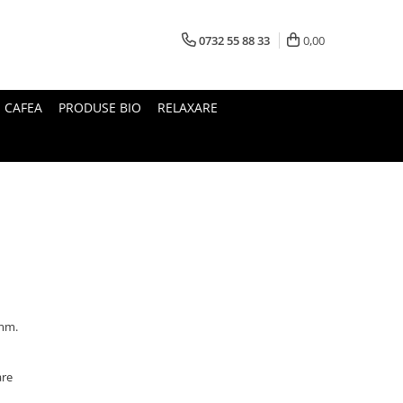
0732 55 88 33
0,00
I CAFEA
PRODUSE BIO
RELAXARE
 mm.
are