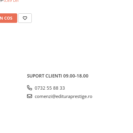
ei
3,89 Lei
N COS
SUPORT CLIENTI
09.00-18.00
0732 55 88 33
comenzi@edituraprestige.ro