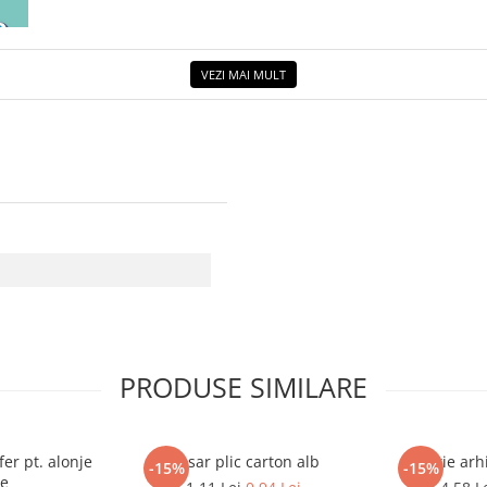
ETUL
VEZI MAI MULT
PRODUSE SIMILARE
er pt. alonje
Dosar plic carton alb
Cutie ar
-15%
-15%
e