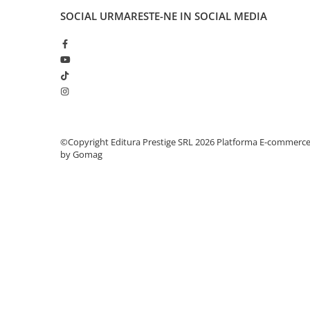
COLOREAZA CU PRIETENII
SOCIAL
URMARESTE-NE IN SOCIAL MEDIA
De colorat
Pot desena minunat
Sa coloram cu Nicol
Carti educative
Codul copiilor de succes
Copii 0-7 ani
©Copyright Editura Prestige SRL 2026
Platforma E-commerc
Clubul Premiantilor
by Gomag
Super pitici 2-5 ani
Culegeri Auxiliare
Dezvoltare personala
Dictionare
Enciclopedii
Kids Book Club
Legende istorice
Literatura Scolara