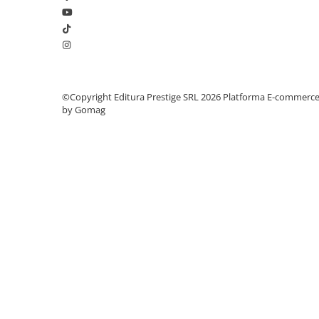
Elevi de 10 plus
Lecturi Scolare
Lumea Copilariei
Ma pregatesc pentru scoala
©Copyright Editura Prestige SRL 2026
Platforma E-commerc
Manuale - Carte Scolara
by Gomag
Clasa a II-a
Clasa a III-a
Clasa a IV-a
Clasa a V-a
Clasa a VI-a
Clasa a VII-a
Clasa a VIII-a
Clasa I
Clasa pregatitoare
Limbi Straine
Povesti