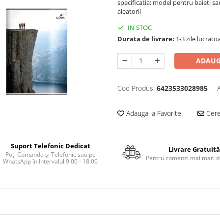
specificatia: model pentru baieti sa
aleatorii
IN STOC
Durata de livrare:
1-3 zile lucrato
ADAUG
Cod Produs:
6423533028985
Adauga la Favorite
Cere 
Suport Telefonic Dedicat
Livrare Gratuită
Poți Comanda și Telefonic sau pe
Pentru comenzi mai mari de
WhatsApp în Intervalul 9:00 - 18:00