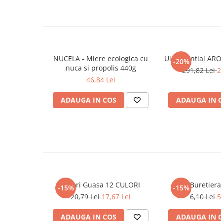
Cadouri
Carti in dar
Carti pentru copii
Beletristica
NUCELA - Miere ecologica cu
Ulei Esential AR
-20%
Literatura Romana
nuca si propolis 440g
291,82 Lei
2
Literatura Universala
46,84 Lei
Poezie
ADAUGA IN COS
ADAUGA IN 
SF & Fantasy
Carte Prescolara, Joc
Carti cartonate
Descopera lumea
Descopera si invata
Din ograda
Culori Guasa 12 CULORI
Buretiera
Povesti pe roti
-15%
-15%
20,79 Lei
17,67 Lei
6,10 Lei
5
Primele notiuni
Carti de colorat
ADAUGA IN COS
ADAUGA IN 