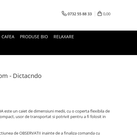
0732 55 88 33
0,00
I CAFEA
PRODUSE BIO
RELAXARE
rom - Dictacndo
DA este un caiet de dimensiuni medii, cu o coperta flexibila de
ompact, usor de transportat si potrivit pentru a fi folosit in
sectiunea de OBSERVATII inainte de a finaliza comanda cu