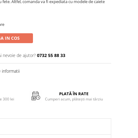
u fete. Altfel, comanda va fi expediata cu modele de caiete
are
A IN COS
Ai nevoie de ajutor?
0732 55 88 33
informatii
PLATĂ ÎN RATE
 300 lei
Cumperi acum, plătești mai târziu