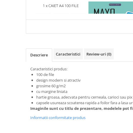
Articole Birotica
1 x CAIET A4 100 FILE
1 x MAYO CLINIC. CART
POLICROM - DICTACNDO
ESENTIALA DESPRE DIAB
Accesorii Arhivare
ZAHARAT
Calculator
Hartie si Accesorii
Instrumente de scris
Organizare si Arhivare
Seturi birotica
Caracteristici
Review-uri
(0)
Descriere
Articole scolare
Arta
Caracteristici produs:
100 de file
Caiete si Carnetele scolare
design modern si atractiv
Coperti, Mape, Etichete
grosime 60 g/m2
Ghiozdane si Penare scolare
cu margine liniata
hartie groasa, adecvata pentru cerneala, carioci sau pix
Instrumente de scris
capsele usureaza scoaterea rapida a foilor fara a lasa u
Instrumente si Truse Geometrie
Imaginile sunt cu titlu de prezentare, modelele pot fii 
Seturi scolare
Informatii conformitate produs
Calculator
Consumabile & Accesorii