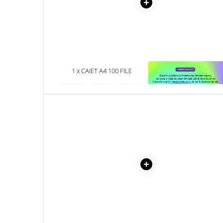
Literatura Romana
Literatura Universala
Poezie
Romane de dragoste, Carti
romantice
1 x CAIET A4 100 FILE
1 x VINDECAREA COPILU
Senzatii/Dragoste
POLICROM - DICTACNDO
INTERIOR
Senzatii/Erotic
Senzatii/Suspans
Senzatii/Thriller
SF & Fantasy
Teatru
Teens Book Club
Umor
Birotica & Papetarie
Adezivi si benzi adezive