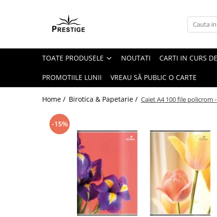
Toate Produsele
Noutati
TOATE PRODUSELE
NOUTATI
CARTI IN CURS DE
Promotii
Pachete Speciale Carti
PROMOTIILE LUNII
VREAU SĂ PUBLIC O CARTE
Spiritualitate - Ezoterism
Home /
Birotica & Papetarie /
Caiet A4 100 file policrom 
AngelConnection
Arte Divinatorii
-15%
Astrologie
Chiromantie
Dezvoltare Spirituala
KidConnection
Minte Corp
New Illuminati Files