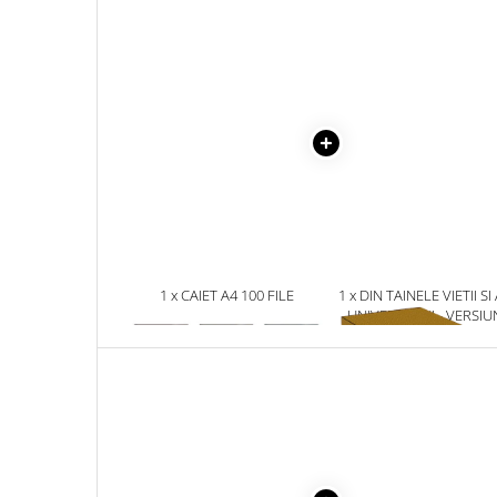
Masaj
MedConnect
Medicina & Farmacie
Medicina Pentru Toti
SealfHealing
Sport
Starea de bine
Terapii Alternative
AudioBook
1 x CAIET A4 100 FILE
1 x DIN TAINELE VIETII SI
POLICROM - DICTACNDO
UNIVERSULUI - VERSIU
Beletristica
ORIGINALA DIN 1939.
Biografii, Memorii, Jurnale
VOLUMELE I-III. CUTIE 
COLECTIE -SCARLAT
Carti erotice
DEMETRESCU
Carti pentru Adolescenti, Young
Adult
Crime, Thriller, Mistery