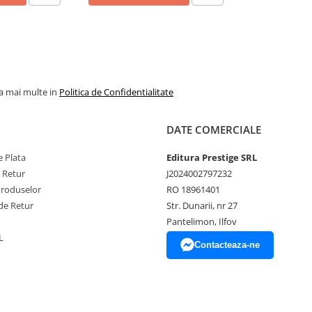
la mai multe in
Politica de Confidentialitate
DATE COMERCIALE
 Plata
Editura Prestige SRL
e Retur
J2024002797232
Produselor
RO 18961401
de Retur
Str. Dunarii, nr 27
Pantelimon, Ilfov
L
Contacteaza-ne