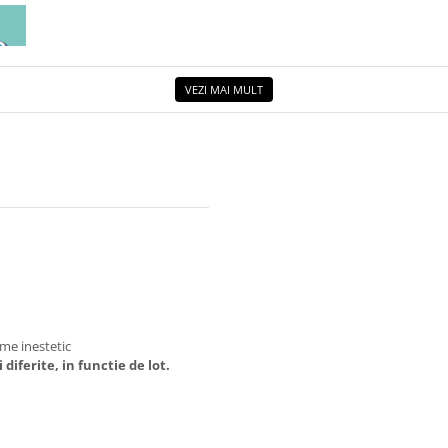
EA
ETUL
VEZI MAI MULT
rme inestetic
diferite, in functie de lot.