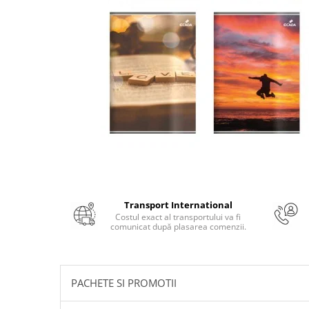
Numerologie
Paranormal
Parapsihologie
Ramtha
Audiobook
ReConnect
Religie
Crestinism
ScienceConnection
SelfConnect
Transport International
SelfHealing
Costul exact al transportului va fi
comunicat după plasarea comenzii.
Vindecare Spirituala
Sanatate
Diete
PACHETE SI PROMOTII
Gastronomik