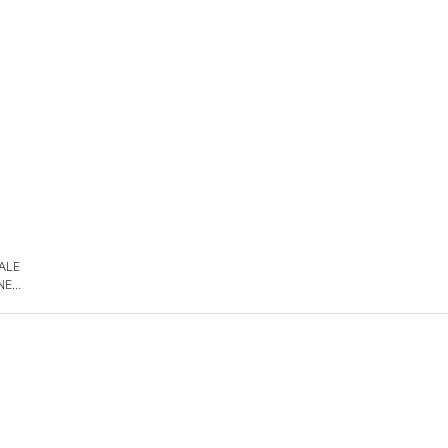
 ALE
NE
DE