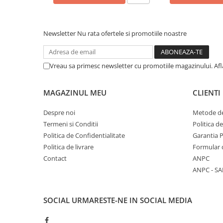
COLOREAZA CU PRIETENII
De colorat
Pot desena minunat
Newsletter
Nu rata ofertele si promotiile noastre
Sa coloram cu Nicol
Carti educative
Vreau sa primesc newsletter cu promotiile magazinului. Af
Codul copiilor de succes
Copii 0-7 ani
MAGAZINUL MEU
CLIENTI
Clubul Premiantilor
Despre noi
Metode de
Super pitici 2-5 ani
Termeni si Conditii
Politica d
Culegeri Auxiliare
Politica de Confidentialitate
Garantia 
Dezvoltare personala
Politica de livrare
Formular 
Contact
ANPC
Dictionare
ANPC - SA
Enciclopedii
Kids Book Club
SOCIAL
URMARESTE-NE IN SOCIAL MEDIA
Legende istorice
Literatura Scolara