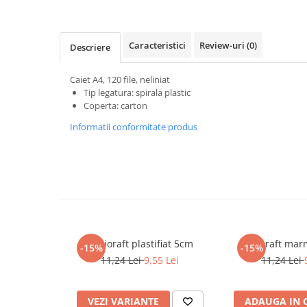
Masaj
MedConnect
Caracteristici
Review-uri
(0)
Descriere
Medicina & Farmacie
Medicina Pentru Toti
Caiet A4, 120 file, neliniat
Tip legatura: spirala plastic
SealfHealing
Coperta: carton
Sport
Informatii conformitate produs
Starea de bine
Terapii Alternative
AudioBook
Beletristica
Biografii, Memorii, Jurnale
Carti erotice
Biblioraft plastifiat 5cm
Biblioraft ma
-15%
-15%
Carti pentru Adolescenti, Young
11,24 Lei
9,55 Lei
11,24 Lei
Adult
Crime, Thriller, Mistery
VEZI VARIANTE
ADAUGA IN 