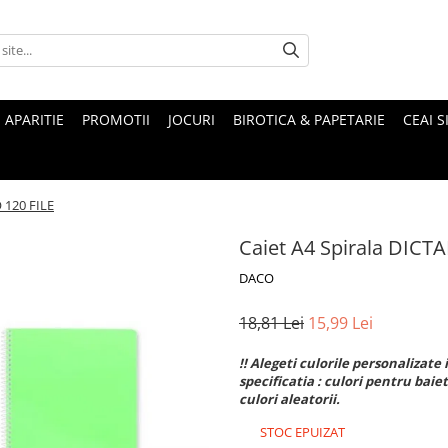
 APARITIE
PROMOTII
JOCURI
BIROTICA & PAPETARIE
CEAI S
 120 FILE
Caiet A4 Spirala DICT
DACO
18,81 Lei
15,99 Lei
!! Alegeti culorile personalizat
specificatia : culori pentru baie
culori aleatorii.
STOC EPUIZAT