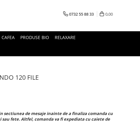
0732 55 88 33
0,00
I CAFEA
PRODUSE BIO
RELAXARE
ANDO 120 FILE
e in sectiunea de mesaje inainte de a finaliza comanda cu
ti sau fete. Altfel, comanda va fi expediata cu caiete de