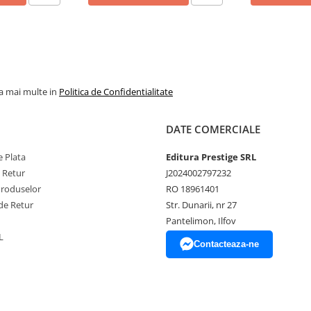
la mai multe in
Politica de Confidentialitate
DATE COMERCIALE
 Plata
Editura Prestige SRL
e Retur
J2024002797232
Produselor
RO 18961401
de Retur
Str. Dunarii, nr 27
Pantelimon, Ilfov
L
Contacteaza-ne