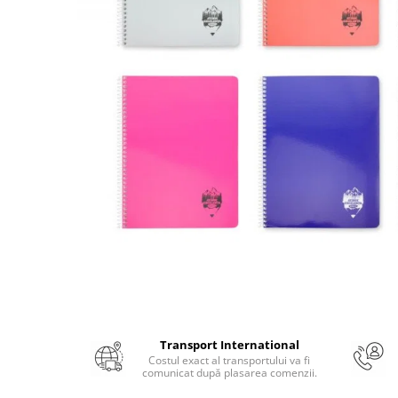
Numerologie
Paranormal
Parapsihologie
Ramtha
Audiobook
ReConnect
Religie
Crestinism
ScienceConnection
SelfConnect
SelfHealing
Vindecare Spirituala
Sanatate
Transport International
Diete
Costul exact al transportului va fi
comunicat după plasarea comenzii.
Gastronomik