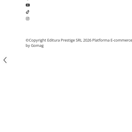
Articole Birotica
Accesorii Arhivare
Calculator
Hartie si Accesorii
Instrumente de scris
©Copyright Editura Prestige SRL 2026
Platforma E-commerc
Organizare si Arhivare
by Gomag
Seturi birotica
Articole scolare
Arta
Caiete si Carnetele scolare
Coperti, Mape, Etichete
Ghiozdane si Penare scolare
Instrumente de scris
Instrumente si Truse Geometrie
Seturi scolare
Calculator
Consumabile & Accesorii