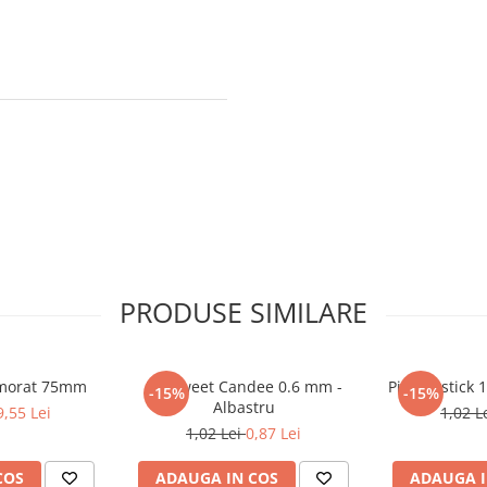
PRODUSE SIMILARE
rmorat 75mm
Pix Sweet Candee 0.6 mm -
Pi
-15%
-15%
Albastru
9,55 Lei
1,02 L
1,02 Lei
0,87 Lei
COS
ADAUGA IN COS
ADAUGA I