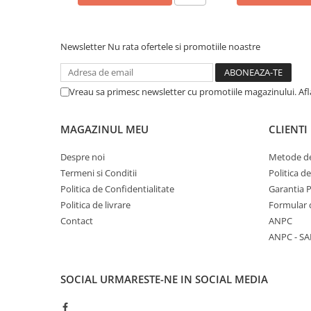
Literatura Romana
Literatura Universala
Newsletter
Nu rata ofertele si promotiile noastre
Poezie
Romane de dragoste, Carti
romantice
Vreau sa primesc newsletter cu promotiile magazinului. Af
Senzatii/Dragoste
Senzatii/Erotic
MAGAZINUL MEU
CLIENTI
Senzatii/Suspans
Despre noi
Metode de
Senzatii/Thriller
Termeni si Conditii
Politica d
Politica de Confidentialitate
Garantia 
SF & Fantasy
Politica de livrare
Formular 
Teatru
Contact
ANPC
Teens Book Club
ANPC - SA
Umor
Birotica & Papetarie
SOCIAL
URMARESTE-NE IN SOCIAL MEDIA
Adezivi si benzi adezive