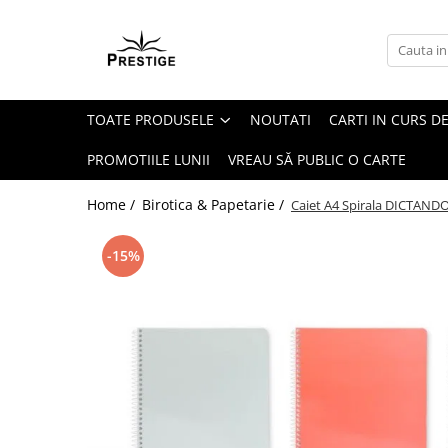
Toate Produsele
Noutati
TOATE PRODUSELE
NOUTATI
CARTI IN CURS DE
Promotii
Pachete Speciale Carti
PROMOTIILE LUNII
VREAU SĂ PUBLIC O CARTE
Spiritualitate - Ezoterism
Home /
Birotica & Papetarie /
Caiet A4 Spirala DICTANDO
AngelConnection
Arte Divinatorii
-15%
Astrologie
Chiromantie
Dezvoltare Spirituala
KidConnection
Minte Corp
New Illuminati Files