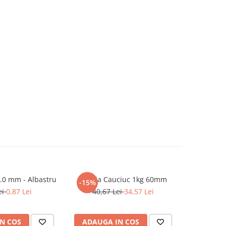
x Flexstick 1.0 mm - Albastru
Banda Cauciuc 1kg 60mm
Pioneze 
-15%
-15%
ei
0,87 Lei
40,67 Lei
34,57 Lei
3,2
N COS
ADAUGA IN COS
ADAUG