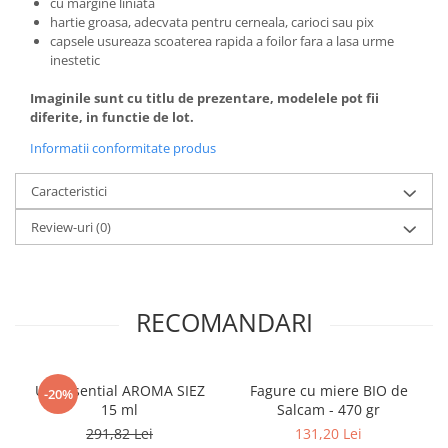
cu margine liniata
Literatura Romana
hartie groasa, adecvata pentru cerneala, carioci sau pix
Literatura Universala
capsele usureaza scoaterea rapida a foilor fara a lasa urme
inestetic
Poezie
Imaginile sunt cu titlu de prezentare, modelele pot fii
Romane de dragoste, Carti
diferite, in functie de lot.
romantice
Informatii conformitate produs
Senzatii/Dragoste
Senzatii/Erotic
Caracteristici
Senzatii/Suspans
Review-uri
(0)
Senzatii/Thriller
SF & Fantasy
Teatru
RECOMANDARI
Teens Book Club
Umor
Ulei Esential AROMA SIEZ
Fagure cu miere BIO de
-20%
Birotica & Papetarie
15 ml
Salcam - 470 gr
Adezivi si benzi adezive
291,82 Lei
131,20 Lei