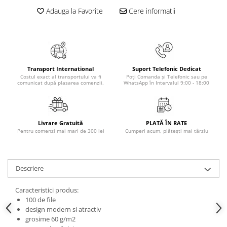
Masaj
Adauga la Favorite
Cere informatii
MedConnect
Medicina & Farmacie
Medicina Pentru Toti
Transport International
Suport Telefonic Dedicat
SealfHealing
Costul exact al transportului va fi
Poți Comanda și Telefonic sau pe
comunicat după plasarea comenzii.
WhatsApp în Intervalul 9:00 - 18:00
Sport
Starea de bine
Terapii Alternative
Livrare Gratuită
PLATĂ ÎN RATE
Pentru comenzi mai mari de 300 lei
Cumperi acum, plătești mai târziu
AudioBook
Beletristica
Biografii, Memorii, Jurnale
Descriere
Carti erotice
Caracteristici produs:
Carti pentru Adolescenti, Young
100 de file
Adult
design modern si atractiv
Crime, Thriller, Mistery
grosime 60 g/m2