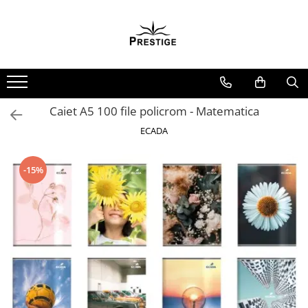
Toate Produsele
Noutati
Promotii
Pachete Speciale Carti
Caiet A5 100 file policrom - Matematica
Spiritualitate - Ezoterism
ECADA
AngelConnection
Arte Divinatorii
-15%
Astrologie
Chiromantie
Dezvoltare Spirituala
KidConnection
Minte Corp
New Illuminati Files