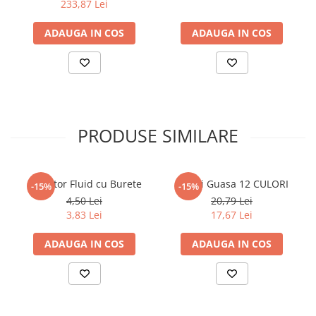
233,87 Lei
Articole Birotica
Accesorii Arhivare
ADAUGA IN COS
ADAUGA IN COS
Calculator
Hartie si Accesorii
Instrumente de scris
Organizare si Arhivare
Seturi birotica
PRODUSE SIMILARE
Articole scolare
Arta
Caiete si Carnetele scolare
Corector Fluid cu Burete
Culori Guasa 12 CULORI
-15%
-15%
Coperti, Mape, Etichete
4,50 Lei
20,79 Lei
3,83 Lei
17,67 Lei
Ghiozdane si Penare scolare
Instrumente de scris
ADAUGA IN COS
ADAUGA IN COS
Instrumente si Truse Geometrie
Seturi scolare
Calculator
Consumabile & Accesorii