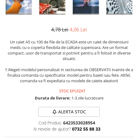
Numerologie
Paranormal
Parapsihologie
4,78 Lei
4,06 Lei
Ramtha
Audiobook
Un caiet A5 cu 100 de file de la ECADA este un caiet de dimensiuni
medii, cu o coperta flexibila de calitate superioara. Are un format
ReConnect
compact, usor de transportat si potrivit pentru a fi folosit in diverse
situatii.
Religie
Crestinism
!! Alegeti modelul personalizat in sectiunea de OBSERVATII inainte de a
finaliza comanda cu specificatia: model pentru baieti sau fete. Altfel,
ScienceConnection
comanda va fi expediata cu modele de caiete aleatorii
SelfConnect
STOC EPUIZAT
SelfHealing
Durata de livrare:
1-3 zile lucratoare
Vindecare Spirituala
ALERTA STOC
Sanatate
Cod Produs:
6423533028954
Diete
Ai nevoie de ajutor?
0732 55 88 33
Gastronomik