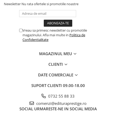
Newsletter
Nu rata ofertele si promotiile noastre
Cadouri
Carti in dar
Carti pentru copii
Beletristica
Vreau sa primesc newsletter cu promotiile
Literatura Romana
magazinului. Afla mai multe in
Politica de
Confidentialitate
Literatura Universala
Poezie
MAGAZINUL MEU
SF & Fantasy
Carte Prescolara, Joc
CLIENTI
Carti cartonate
DATE COMERCIALE
Descopera lumea
Descopera si invata
SUPORT CLIENTI
09.00-18.00
Din ograda
0732 55 88 33
Povesti pe roti
comenzi@edituraprestige.ro
Primele notiuni
SOCIAL
URMARESTE-NE IN SOCIAL MEDIA
Carti de colorat