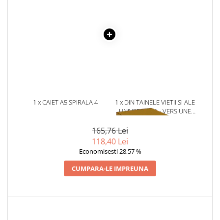
Literatura Romana
Literatura Universala
Poezie
Romane de dragoste, Carti
romantice
Senzatii/Dragoste
Senzatii/Erotic
1 x CAIET A5 SPIRALA 4
1 x DIN TAINELE VIETII SI ALE
Senzatii/Suspans
SUBIECTE, 120 FILE
UNIVERSULUI - VERSIUNE
ORIGINALA DIN 1939.
Senzatii/Thriller
VOLUMELE I-III. CUTIE DE
165,76 Lei
SF & Fantasy
COLECTIE -SCARLAT
118,40 Lei
DEMETRESCU
Economisesti 28,57 %
Teatru
Teens Book Club
CUMPARA-LE IMPREUNA
Umor
Birotica & Papetarie
Adezivi si benzi adezive