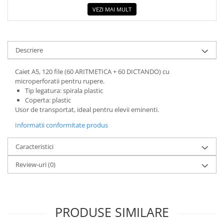
COLOREAZA CU PRIETENII
VEZI MAI MULT
De colorat
Pot desena minunat
Sa coloram cu Nicol
Descriere
Carti educative
Caiet A5, 120 file (60 ARITMETICA + 60 DICTANDO) cu
Codul copiilor de succes
microperforatii pentru rupere.
Copii 0-7 ani
Tip legatura: spirala plastic
Coperta: plastic
Clubul Premiantilor
Usor de transportat, ideal pentru elevii eminenti.
Super pitici 2-5 ani
Informatii conformitate produs
Culegeri Auxiliare
Dezvoltare personala
Caracteristici
Dictionare
Review-uri
(0)
Enciclopedii
Kids Book Club
PRODUSE SIMILARE
Legende istorice
Literatura Scolara