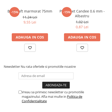
Elevi de 10 plus
Biblioraft marmorat 75mm
Pix Sweet Candee 0.6 mm -
-15%
-15%
Lecturi Scolare
Albastru
11,24 Lei
Lumea Copilariei
1,02 Lei
9,55 Lei
0,87 Lei
Ma pregatesc pentru scoala
Manuale - Carte Scolara
ADAUGA IN COS
ADAUGA IN COS
Clasa a II-a
Clasa a III-a
Clasa a IV-a
Clasa a V-a
Newsletter
Nu rata ofertele si promotiile noastre
Clasa a VI-a
Clasa a VII-a
Clasa a VIII-a
Clasa I
Vreau sa primesc newsletter cu promotiile
Clasa pregatitoare
magazinului. Afla mai multe in
Politica de
Confidentialitate
Limbi Straine
Povesti