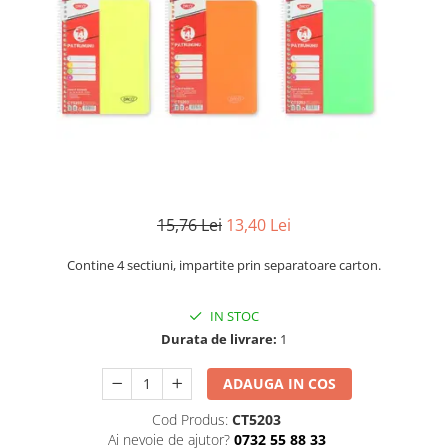
Numerologie
Paranormal
Parapsihologie
Ramtha
Audiobook
ReConnect
Religie
Crestinism
15,76 Lei
13,40 Lei
ScienceConnection
Contine 4 sectiuni, impartite prin separatoare carton.
SelfConnect
SelfHealing
IN STOC
Durata de livrare:
1
Vindecare Spirituala
Sanatate
ADAUGA IN COS
Diete
Cod Produs:
CT5203
Gastronomik
Ai nevoie de ajutor?
0732 55 88 33