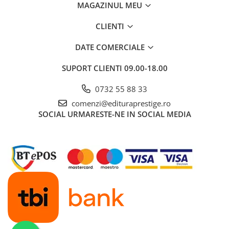
MAGAZINUL MEU
Povesti ilustrate
Povesti - Basme - Legende
CLIENTI
Realitatea Augmentata
DATE COMERCIALE
Religie pentru copii
SUPORT CLIENTI
09.00-18.00
ScienceConnection
TP ROLL
0732 55 88 33
Ceai si Cafea
comenzi@edituraprestige.ro
SOCIAL
URMARESTE-NE IN SOCIAL MEDIA
Cafea
Cafea terapeutica
Ceai
Dezvoltare Personala
BUSINESS
Carti de joc
Dezvoltare Personala Adulti
Dezvoltare Profesionala