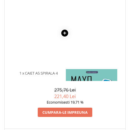
Cadouri
Carti in dar
Carti pentru copii
Beletristica
Literatura Romana
Literatura Universala
Poezie
SF & Fantasy
Carte Prescolara, Joc
1 x CAIET A5 SPIRALA 4
1 x MAYO CLINIC. CARTEA
Carti cartonate
SUBIECTE, 120 FILE
ESENTIALA DESPRE DIABETUL
ZAHARAT
Descopera lumea
275,76 Lei
Descopera si invata
221,40 Lei
Din ograda
Economisesti 19,71 %
Povesti pe roti
CUMPARA-LE IMPREUNA
Primele notiuni
Carti de colorat