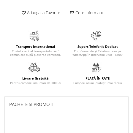
Masaj
Adauga la Favorite
Cere informatii
MedConnect
Medicina & Farmacie
Medicina Pentru Toti
SealfHealing
Transport International
Suport Telefonic Dedicat
Sport
Costul exact al transportului va fi
Poți Comanda și Telefonic sau pe
comunicat după plasarea comenzii.
WhatsApp în Intervalul 9:00 - 18:00
Starea de bine
Terapii Alternative
AudioBook
Livrare Gratuită
PLATĂ ÎN RATE
Pentru comenzi mai mari de 300 lei
Cumperi acum, plătești mai târziu
Beletristica
Biografii, Memorii, Jurnale
Carti erotice
PACHETE SI PROMOTII
Carti pentru Adolescenti, Young
Adult
Crime, Thriller, Mistery