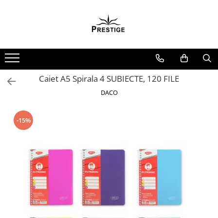
Toate Produsele
Noutati
Promotii
Pachete Speciale Carti
Caiet A5 Spirala 4 SUBIECTE, 120 FILE
Spiritualitate - Ezoterism
DACO
AngelConnection
Arte Divinatorii
-15%
Astrologie
Chiromantie
Dezvoltare Spirituala
KidConnection
Minte Corp
New Illuminati Files