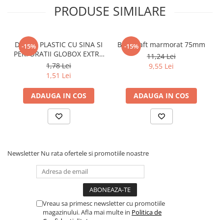
PRODUSE SIMILARE
DOSAR PLASTIC CU SINA SI
Biblioraft marmorat 75mm
-15%
-15%
PERFORATII GLOBOX EXTRA
11,24 Lei
Albastru inchis
1,78 Lei
9,55 Lei
1,51 Lei
ADAUGA IN COS
ADAUGA IN COS
Newsletter
Nu rata ofertele si promotiile noastre
Vreau sa primesc newsletter cu promotiile
magazinului. Afla mai multe in
Politica de