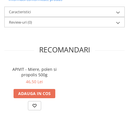
Povesti ilustrate
Povesti - Basme - Legende
Caracteristici
Realitatea Augmentata
Review-uri
(0)
Religie pentru copii
ScienceConnection
TP ROLL
RECOMANDARI
APIVIT - Miere, polen si
propolis 500g
46,50 Lei
ADAUGA IN COS