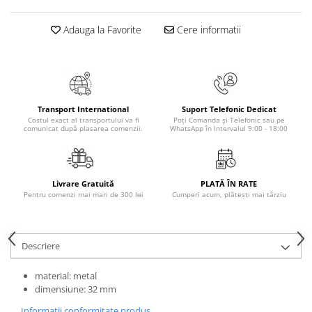
Elevi de 10 plus
Adauga la Favorite
Cere informatii
Lecturi Scolare
Lumea Copilariei
Ma pregatesc pentru scoala
Manuale - Carte Scolara
Transport International
Suport Telefonic Dedicat
Clasa a II-a
Costul exact al transportului va fi
Poți Comanda și Telefonic sau pe
comunicat după plasarea comenzii.
WhatsApp în Intervalul 9:00 - 18:00
Clasa a III-a
Clasa a IV-a
Clasa a V-a
Livrare Gratuită
PLATĂ ÎN RATE
Clasa a VI-a
Pentru comenzi mai mari de 300 lei
Cumperi acum, plătești mai târziu
Clasa a VII-a
Clasa a VIII-a
Clasa I
Descriere
Clasa pregatitoare
material: metal
Limbi Straine
dimensiune: 32 mm
Povesti
Informatii conformitate produs