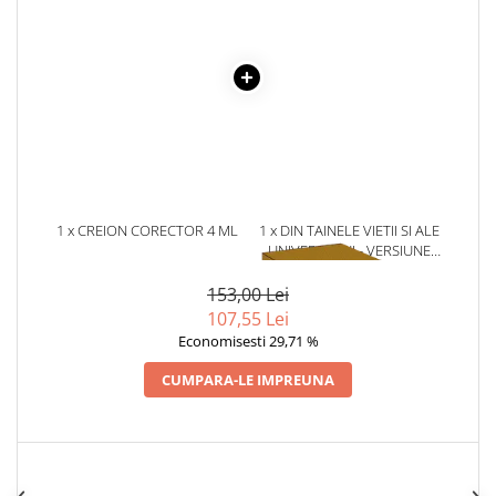
Povesti ilustrate
Povesti - Basme - Legende
Realitatea Augmentata
Religie pentru copii
ScienceConnection
TP ROLL
1 x CREION CORECTOR 4 ML
1 x DIN TAINELE VIETII SI ALE
UNIVERSULUI - VERSIUNE
ORIGINALA DIN 1939.
VOLUMELE I-III. CUTIE DE
153,00 Lei
COLECTIE -SCARLAT
107,55 Lei
DEMETRESCU
Economisesti 29,71 %
CUMPARA-LE IMPREUNA