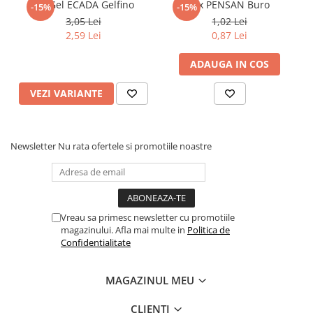
Pix Gel ECADA Gelfino
Pix PENSAN Buro
-15%
-15%
3,05 Lei
1,02 Lei
2,59 Lei
0,87 Lei
ADAUGA IN COS
VEZI VARIANTE
Newsletter
Nu rata ofertele si promotiile noastre
Vreau sa primesc newsletter cu promotiile
magazinului. Afla mai multe in
Politica de
Confidentialitate
MAGAZINUL MEU
CLIENTI