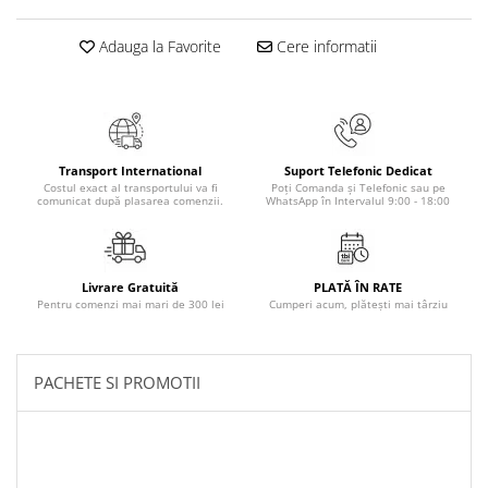
Elevi de 10 plus
Adauga la Favorite
Cere informatii
Lecturi Scolare
Lumea Copilariei
Ma pregatesc pentru scoala
Manuale - Carte Scolara
Transport International
Suport Telefonic Dedicat
Clasa a II-a
Costul exact al transportului va fi
Poți Comanda și Telefonic sau pe
comunicat după plasarea comenzii.
WhatsApp în Intervalul 9:00 - 18:00
Clasa a III-a
Clasa a IV-a
Clasa a V-a
Livrare Gratuită
PLATĂ ÎN RATE
Clasa a VI-a
Pentru comenzi mai mari de 300 lei
Cumperi acum, plătești mai târziu
Clasa a VII-a
Clasa a VIII-a
PACHETE SI PROMOTII
Clasa I
Clasa pregatitoare
Limbi Straine
Povesti