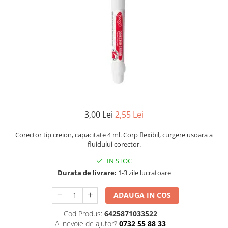
Instrumente de scris
Puzzle-uri
COLOREAZA CU PRIETENII
Audiobook
Instrumente si Truse Geometrie
Senzatii/Thriller
De colorat
Puzzle
ReConnect
Seturi scolare
Pot desena minunat
SF & Fantasy
Puzzle 3D Lemn
Religie
Calculator
Sa coloram cu Nicol
Teatru
Crestinism
Consumabile & Accesorii
Carti educative
Teens Book Club
ScienceConnection
Codul copiilor de succes
Umor
SelfConnect
Copii 0-7 ani
SelfHealing
Clubul Premiantilor
3,00 Lei
2,55 Lei
Vindecare Spirituala
Super pitici 2-5 ani
Culegeri Auxiliare
Corector tip creion, capacitate 4 ml. Corp flexibil, curgere usoara a
fluidului corector.
Dezvoltare personala
IN STOC
Dictionare
Durata de livrare:
1-3 zile lucratoare
Enciclopedii
Kids Book Club
ADAUGA IN COS
Legende istorice
Cod Produs:
6425871033522
Ai nevoie de ajutor?
0732 55 88 33
Literatura Scolara