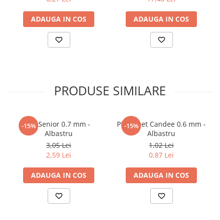
Elevi de 10 plus
ADAUGA IN COS
ADAUGA IN COS
Lecturi Scolare
Lumea Copilariei
Ma pregatesc pentru scoala
Manuale - Carte Scolara
Clasa a II-a
PRODUSE SIMILARE
Clasa a III-a
Clasa a IV-a
Pix Senior 0.7 mm -
Pix Sweet Candee 0.6 mm -
Clasa a V-a
-15%
-15%
Albastru
Albastru
Clasa a VI-a
3,05 Lei
1,02 Lei
Clasa a VII-a
2,59 Lei
0,87 Lei
Clasa a VIII-a
ADAUGA IN COS
ADAUGA IN COS
Clasa I
Clasa pregatitoare
Limbi Straine
Povesti