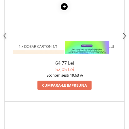
Articole Birotica
Accesorii Arhivare
Calculator
Hartie si Accesorii
Instrumente de scris
Organizare si Arhivare
1 x DOSAR CARTON 1/1
1 x VINDECAREA COPILULUI
Seturi birotica
COLOR
INTERIOR
Articole scolare
64,77 Lei
Arta
52,05 Lei
Caiete si Carnetele scolare
Economisesti 19,63 %
Coperti, Mape, Etichete
CUMPARA-LE IMPREUNA
Ghiozdane si Penare scolare
Instrumente de scris
Instrumente si Truse Geometrie
Seturi scolare
Calculator
Consumabile & Accesorii