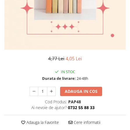
Numerologie
Paranormal
Parapsihologie
Ramtha
Audiobook
ReConnect
Religie
4,77 Lei
4,05 Lei
Crestinism
IN STOC
ScienceConnection
Durata de livrare:
24-48h
SelfConnect
SelfHealing
ADAUGA IN COS
Vindecare Spirituala
Cod Produs:
PAP48
Ai nevoie de ajutor?
0732 55 88 33
Sanatate
Diete
Adauga la Favorite
Cere informatii
Gastronomik