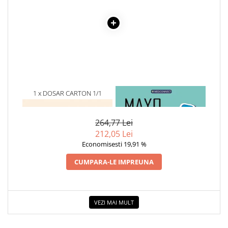
Cadouri
Carti in dar
Carti pentru copii
Beletristica
Literatura Romana
Literatura Universala
1 x DOSAR CARTON 1/1
1 x MAYO CLINIC. CARTEA
Poezie
COLOR
ESENTIALA DESPRE DIABETUL
SF & Fantasy
ZAHARAT
Carte Prescolara, Joc
264,77 Lei
212,05 Lei
Carti cartonate
Economisesti 19,91 %
Descopera lumea
CUMPARA-LE IMPREUNA
Descopera si invata
Din ograda
Povesti pe roti
VEZI MAI MULT
Primele notiuni
Carti de colorat