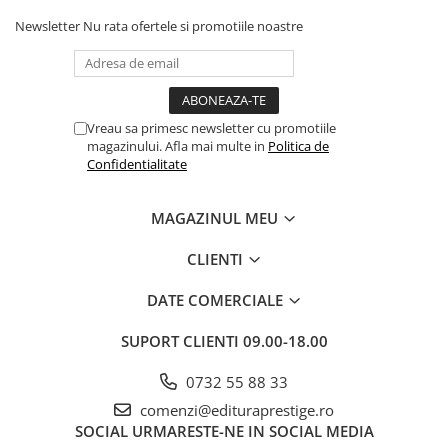
Povesti ilustrate
Newsletter
Nu rata ofertele si promotiile noastre
Povesti - Basme - Legende
Realitatea Augmentata
Religie pentru copii
Vreau sa primesc newsletter cu promotiile
ScienceConnection
magazinului. Afla mai multe in
Politica de
Confidentialitate
TP ROLL
Ceai si Cafea
MAGAZINUL MEU
Cafea
Cafea terapeutica
CLIENTI
Ceai
DATE COMERCIALE
Dezvoltare Personala
SUPORT CLIENTI
09.00-18.00
BUSINESS
Carti de joc
0732 55 88 33
Dezvoltare Personala Adulti
comenzi@edituraprestige.ro
SOCIAL
URMARESTE-NE IN SOCIAL MEDIA
Dezvoltare Profesionala