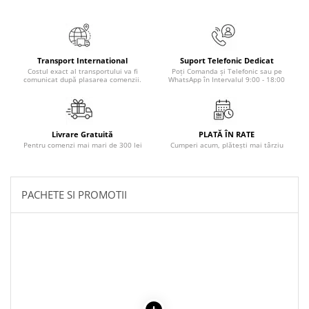
Masaj
MedConnect
Medicina & Farmacie
Transport International
Suport Telefonic Dedicat
Costul exact al transportului va fi
Poți Comanda și Telefonic sau pe
Medicina Pentru Toti
comunicat după plasarea comenzii.
WhatsApp în Intervalul 9:00 - 18:00
SealfHealing
Sport
Livrare Gratuită
PLATĂ ÎN RATE
Starea de bine
Pentru comenzi mai mari de 300 lei
Cumperi acum, plătești mai târziu
Terapii Alternative
AudioBook
PACHETE SI PROMOTII
Beletristica
Biografii, Memorii, Jurnale
Carti erotice
Carti pentru Adolescenti, Young
Adult
Crime, Thriller, Mistery