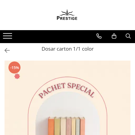
Toate Produsele
Noutati
Promotii
Pachete Speciale Carti
Dosar carton 1/1 color
Spiritualitate - Ezoterism
AngelConnection
-15%
Arte Divinatorii
Astrologie
Chiromantie
Dezvoltare Spirituala
KidConnection
Minte Corp
New Illuminati Files