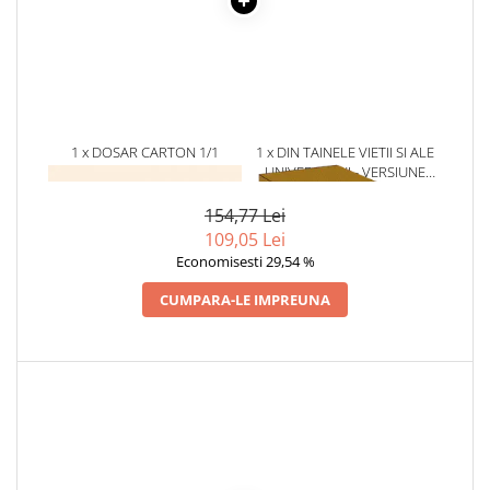
Literatura Romana
Literatura Universala
Poezie
Romane de dragoste, Carti
romantice
1 x DOSAR CARTON 1/1
1 x DIN TAINELE VIETII SI ALE
Senzatii/Dragoste
COLOR
UNIVERSULUI - VERSIUNE
ORIGINALA DIN 1939.
Senzatii/Erotic
VOLUMELE I-III. CUTIE DE
154,77 Lei
COLECTIE -SCARLAT
Senzatii/Suspans
109,05 Lei
DEMETRESCU
Economisesti 29,54 %
Senzatii/Thriller
CUMPARA-LE IMPREUNA
SF & Fantasy
Teatru
Teens Book Club
Umor
Birotica & Papetarie
Adezivi si benzi adezive