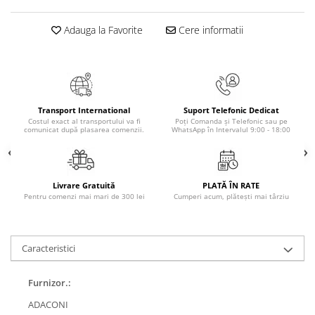
Elevi de 10 plus
Adauga la Favorite
Cere informatii
Lecturi Scolare
Lumea Copilariei
Ma pregatesc pentru scoala
Manuale - Carte Scolara
Transport International
Suport Telefonic Dedicat
Clasa a II-a
Costul exact al transportului va fi
Poți Comanda și Telefonic sau pe
comunicat după plasarea comenzii.
WhatsApp în Intervalul 9:00 - 18:00
Clasa a III-a
Clasa a IV-a
Clasa a V-a
Livrare Gratuită
PLATĂ ÎN RATE
Clasa a VI-a
Pentru comenzi mai mari de 300 lei
Cumperi acum, plătești mai târziu
Clasa a VII-a
Clasa a VIII-a
Clasa I
Caracteristici
Clasa pregatitoare
Furnizor.:
Limbi Straine
Povesti
ADACONI