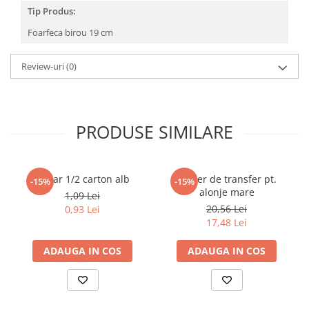
Povesti ilustrate
Tip Produs:
Povesti - Basme - Legende
Foarfeca birou 19 cm
Realitatea Augmentata
Review-uri
(0)
Religie pentru copii
ScienceConnection
TP ROLL
PRODUSE SIMILARE
Dosar 1/2 carton alb
Maner de transfer pt.
-15%
-15%
alonje mare
1,09 Lei
20,56 Lei
0,93 Lei
17,48 Lei
ADAUGA IN COS
ADAUGA IN COS