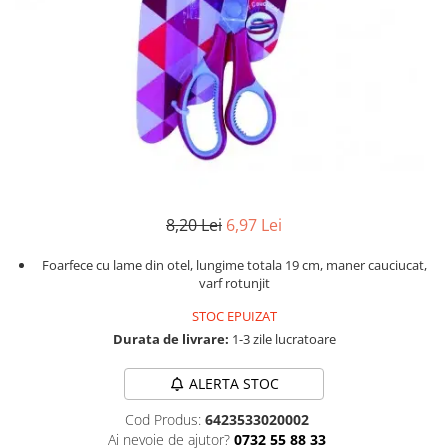
Instrumente de scris
Puzzle-uri
COLOREAZA CU PRIETENII
Audiobook
Instrumente si Truse Geometrie
Senzatii/Thriller
De colorat
Puzzle
ReConnect
Seturi scolare
Pot desena minunat
SF & Fantasy
Puzzle 3D Lemn
Religie
Calculator
Sa coloram cu Nicol
Teatru
Crestinism
Consumabile & Accesorii
Carti educative
Teens Book Club
ScienceConnection
Codul copiilor de succes
Umor
SelfConnect
Copii 0-7 ani
SelfHealing
Clubul Premiantilor
8,20 Lei
6,97 Lei
Vindecare Spirituala
Super pitici 2-5 ani
Culegeri Auxiliare
Foarfece cu lame din otel, lungime totala 19 cm, maner cauciucat,
varf rotunjit
Dezvoltare personala
STOC EPUIZAT
Dictionare
Durata de livrare:
1-3 zile lucratoare
Enciclopedii
Kids Book Club
ALERTA STOC
Legende istorice
Cod Produs:
6423533020002
Ai nevoie de ajutor?
0732 55 88 33
Literatura Scolara