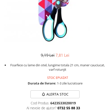
Instrumente de scris
Puzzle-uri
COLOREAZA CU PRIETENII
Audiobook
Instrumente si Truse Geometrie
Senzatii/Thriller
De colorat
Puzzle
ReConnect
Seturi scolare
Pot desena minunat
SF & Fantasy
Puzzle 3D Lemn
Religie
Calculator
Sa coloram cu Nicol
Teatru
Crestinism
Consumabile & Accesorii
Carti educative
Teens Book Club
ScienceConnection
Codul copiilor de succes
Umor
SelfConnect
Copii 0-7 ani
SelfHealing
Clubul Premiantilor
9,19 Lei
7,81 Lei
Vindecare Spirituala
Super pitici 2-5 ani
Culegeri Auxiliare
Foarfece cu lame din otel, lungime totala 21 cm, maner cauciucat,
varf rotunjit
Dezvoltare personala
STOC EPUIZAT
Dictionare
Durata de livrare:
1-3 zile lucratoare
Enciclopedii
Kids Book Club
ALERTA STOC
Legende istorice
Cod Produs:
6423533020019
Ai nevoie de ajutor?
0732 55 88 33
Literatura Scolara