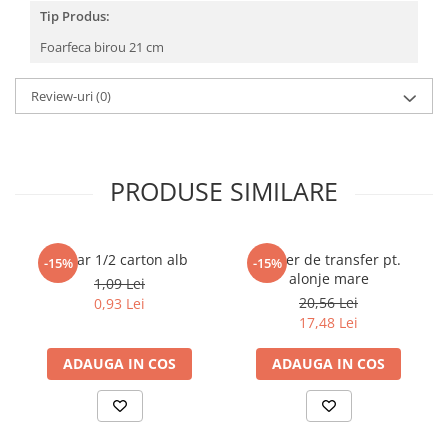
Povesti ilustrate
Tip Produs:
Povesti - Basme - Legende
Foarfeca birou 21 cm
Realitatea Augmentata
Review-uri
(0)
Religie pentru copii
ScienceConnection
TP ROLL
PRODUSE SIMILARE
Dosar 1/2 carton alb
Maner de transfer pt.
-15%
-15%
alonje mare
1,09 Lei
20,56 Lei
0,93 Lei
17,48 Lei
ADAUGA IN COS
ADAUGA IN COS