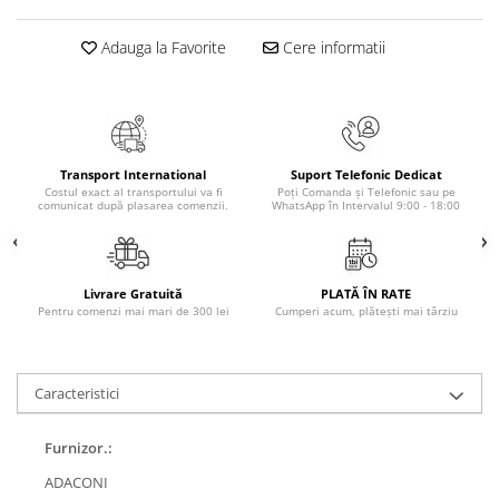
Elevi de 10 plus
Adauga la Favorite
Cere informatii
Lecturi Scolare
Lumea Copilariei
Ma pregatesc pentru scoala
Manuale - Carte Scolara
Transport International
Suport Telefonic Dedicat
Clasa a II-a
Costul exact al transportului va fi
Poți Comanda și Telefonic sau pe
comunicat după plasarea comenzii.
WhatsApp în Intervalul 9:00 - 18:00
Clasa a III-a
Clasa a IV-a
Clasa a V-a
Livrare Gratuită
PLATĂ ÎN RATE
Clasa a VI-a
Pentru comenzi mai mari de 300 lei
Cumperi acum, plătești mai târziu
Clasa a VII-a
Clasa a VIII-a
Clasa I
Caracteristici
Clasa pregatitoare
Furnizor.:
Limbi Straine
Povesti
ADACONI