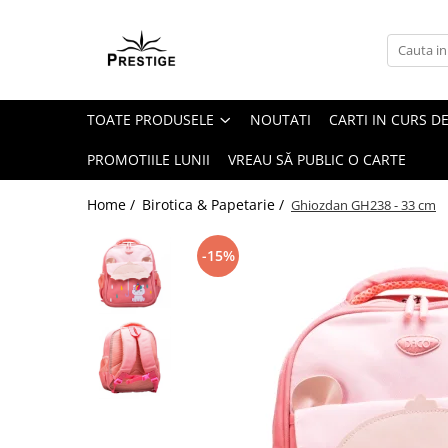
Toate Produsele
Noutati
TOATE PRODUSELE
NOUTATI
CARTI IN CURS DE
Promotii
Pachete Speciale Carti
PROMOTIILE LUNII
VREAU SĂ PUBLIC O CARTE
Spiritualitate - Ezoterism
Home /
Birotica & Papetarie /
Ghiozdan GH238 - 33 cm
AngelConnection
Arte Divinatorii
-15%
Astrologie
Chiromantie
Dezvoltare Spirituala
KidConnection
Minte Corp
New Illuminati Files