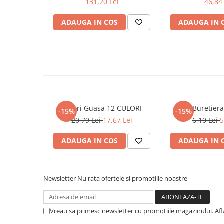
131,20 Lei
46,84 
Literatura Romana
Literatura Universala
ADAUGA IN COS
ADAUGA IN 
Poezie
Romane de dragoste, Carti
romantice
Senzatii/Dragoste
Senzatii/Erotic
Senzatii/Suspans
Culori Guasa 12 CULORI
Buretiera
-15%
-15%
20,79 Lei
17,67 Lei
6,10 Lei
5
Senzatii/Thriller
SF & Fantasy
ADAUGA IN COS
ADAUGA IN 
Teatru
Teens Book Club
Newsletter
Nu rata ofertele si promotiile noastre
Umor
Birotica & Papetarie
Vreau sa primesc newsletter cu promotiile magazinului. Af
Adezivi si benzi adezive