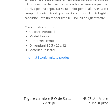
Masaj
introduce cutia de pranz sau alte articole necesare pentru 
potrivit pentru depozitarea lucrurilor personale. Acesta es
MedConnect
compartimente laterale pentru sticla de apa. Baretele ghioz
captusite. Este un model simplu, usor, cu design atractiv.
Medicina & Farmacie
Medicina Pentru Toti
Caracteristici produs:
Culoare: Portocaliu
SealfHealing
Model: Unicorn
Sport
Inchidere: Fermoar
Dimensiuni: 32.5 x 26 x 12
Starea de bine
Material: Poliester
Terapii Alternative
Informatii conformitate produs
AudioBook
Beletristica
Biografii, Memorii, Jurnale
Carti erotice
Carti pentru Adolescenti, Young
Adult
Fagure cu miere BIO de Salcam
NUCELA - Miere
Crime, Thriller, Mistery
- 470 gr
nuca si pro