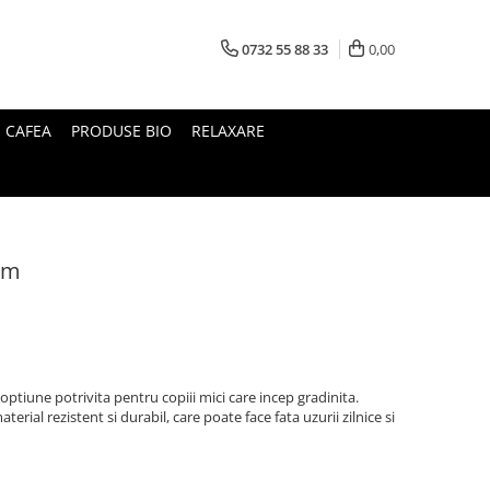
0732 55 88 33
0,00
I CAFEA
PRODUSE BIO
RELAXARE
cm
ptiune potrivita pentru copiii mici care incep gradinita.
erial rezistent si durabil, care poate face fata uzurii zilnice si