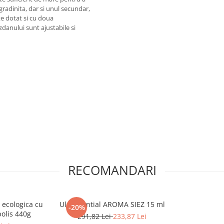
gradinita, dar si unul secundar,
te dotat si cu doua
danului sunt ajustabile si
RECOMANDARI
 ecologica cu
Ulei Esential AROMA SIEZ 15 ml
-20%
polis 440g
291,82 Lei
233,87 Lei