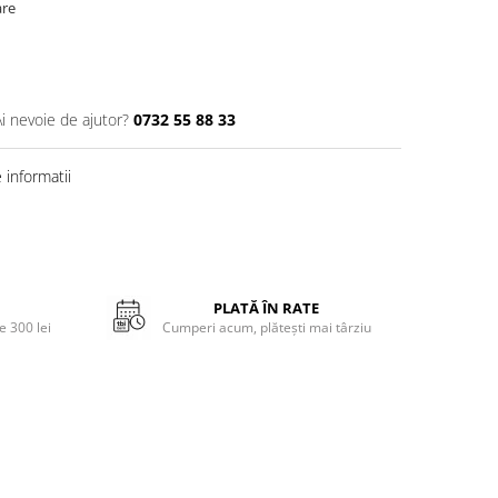
are
Ai nevoie de ajutor?
0732 55 88 33
informatii
PLATĂ ÎN RATE
 300 lei
Cumperi acum, plătești mai târziu