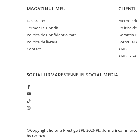
Articole Birotica
MAGAZINUL MEU
CLIENTI
Accesorii Arhivare
Calculator
Despre noi
Metode de
Termeni si Conditii
Politica d
Hartie si Accesorii
Politica de Confidentialitate
Garantia 
Instrumente de scris
Politica de livrare
Formular 
Organizare si Arhivare
Contact
ANPC
Seturi birotica
ANPC - SA
Articole scolare
Arta
SOCIAL
URMARESTE-NE IN SOCIAL MEDIA
Caiete si Carnetele scolare
Coperti, Mape, Etichete
Ghiozdane si Penare scolare
Instrumente de scris
Instrumente si Truse Geometrie
Seturi scolare
Calculator
©Copyright Editura Prestige SRL 2026
Platforma E-commerc
Consumabile & Accesorii
by Gomag