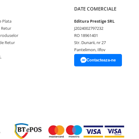
DATE COMERCIALE
 Plata
Editura Prestige SRL
e Retur
J2024002797232
Produselor
RO 18961401
de Retur
Str. Dunarii, nr 27
Pantelimon, Ilfov
L
Contacteaza-ne
e