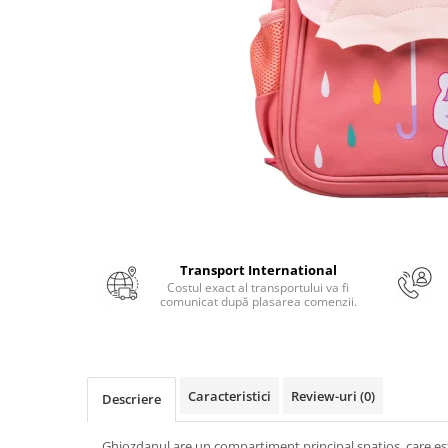
Numerologie
Paranormal
Parapsihologie
Ramtha
Audiobook
ReConnect
Religie
Crestinism
ScienceConnection
Transport International
SelfConnect
Costul exact al transportului va fi
comunicat după plasarea comenzii.
SelfHealing
Vindecare Spirituala
Sanatate
Caracteristici
Review-uri
(0)
Diete
Descriere
Gastronomik
Ghiozdanul are un compartiment principal spatios, care es