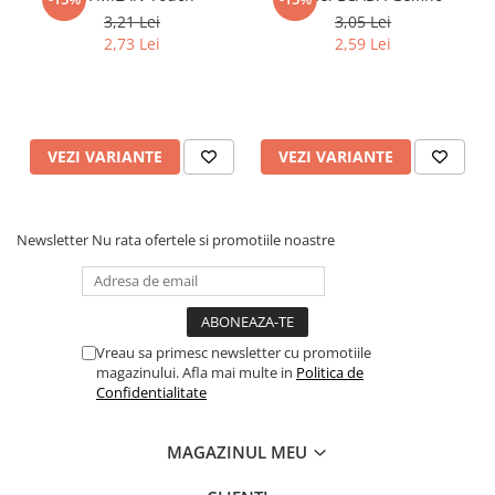
Articole Birotica
3,21 Lei
3,05 Lei
2,73 Lei
2,59 Lei
Accesorii Arhivare
Calculator
Hartie si Accesorii
Instrumente de scris
VEZI VARIANTE
VEZI VARIANTE
Organizare si Arhivare
Seturi birotica
Articole scolare
Newsletter
Nu rata ofertele si promotiile noastre
Arta
Caiete si Carnetele scolare
Coperti, Mape, Etichete
Ghiozdane si Penare scolare
Vreau sa primesc newsletter cu promotiile
Instrumente de scris
magazinului. Afla mai multe in
Politica de
Confidentialitate
Instrumente si Truse Geometrie
Seturi scolare
MAGAZINUL MEU
Calculator
Consumabile & Accesorii