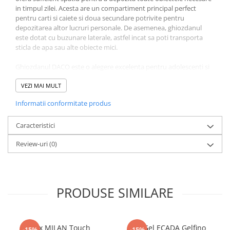
Literatura Romana
in timpul zilei. Acesta are un compartiment principal perfect
pentru carti si caiete si doua secundare potrivite pentru
Literatura Universala
depozitarea altor lucruri personale. De asemenea, ghiozdanul
Poezie
este dotat cu buzunare laterale, astfel incat sa poti transporta
sticla de apa sau alte obiecte mici.
Romane de dragoste, Carti
romantice
Ghiozdanul DACO este o alegere excelenta pentru adolescenti si
scolari, care cauta un produs rezistent si practic, dar si un stil
Senzatii/Dragoste
modern si unic.
VEZI MAI MULT
Senzatii/Erotic
Informatii conformitate produs
Caracteristici produs:
Senzatii/Suspans
Dimensiuni: 41 x 31 x 16 cm
Caracteristici
Senzatii/Thriller
Material: Poliester
SF & Fantasy
Review-uri
(0)
Culoare: Multicolor
Tip inchidere: Fermoar.
Teatru
Teens Book Club
PRODUSE SIMILARE
Umor
Birotica & Papetarie
Adezivi si benzi adezive
Pix MILAN Touch
Pix Gel ECADA Gelfino
-15%
-15%