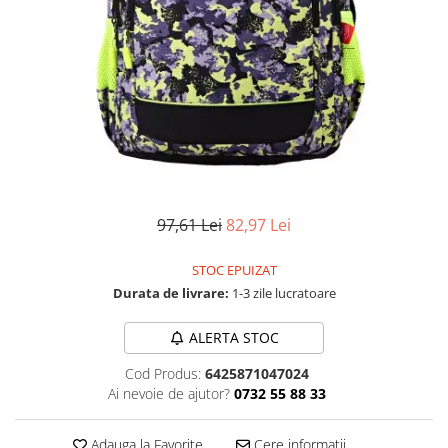
Numerologie
Paranormal
Parapsihologie
Ramtha
Audiobook
ReConnect
Religie
Crestinism
97,61 Lei
82,97 Lei
ScienceConnection
STOC EPUIZAT
SelfConnect
Durata de livrare:
1-3 zile lucratoare
SelfHealing
ALERTA STOC
Vindecare Spirituala
Sanatate
Cod Produs:
6425871047024
Ai nevoie de ajutor?
0732 55 88 33
Diete
Gastronomik
Adauga la Favorite
Cere informatii