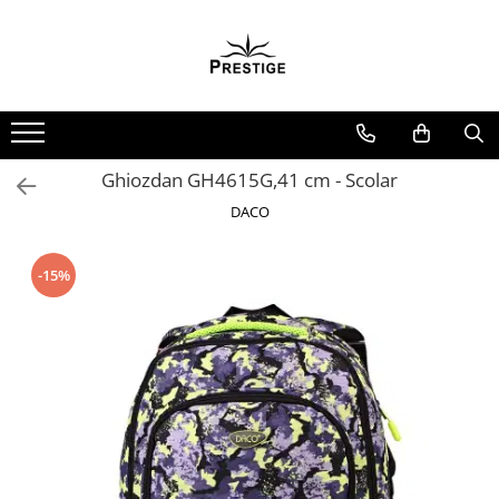
Toate Produsele
Noutati
Promotii
Pachete Speciale Carti
Ghiozdan GH4615G,41 cm - Scolar
Spiritualitate - Ezoterism
DACO
AngelConnection
Arte Divinatorii
-15%
Astrologie
Chiromantie
Dezvoltare Spirituala
KidConnection
Minte Corp
New Illuminati Files