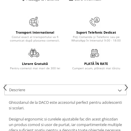
Masaj
MedConnect
Medicina & Farmacie
Medicina Pentru Toti
Transport International
Suport Telefonic Dedicat
Costul exact al transportului va fi
Poți Comanda și Telefonic sau pe
SealfHealing
comunicat după plasarea comenzii.
WhatsApp în Intervalul 9:00 - 18:00
Sport
Starea de bine
Livrare Gratuită
PLATĂ ÎN RATE
Terapii Alternative
Pentru comenzi mai mari de 300 lei
Cumperi acum, plătești mai târziu
AudioBook
Beletristica
Descriere
Biografii, Memorii, Jurnale
Carti erotice
Ghiozdanul de la DACO este accesoriul perfect pentru adolescenti
si scolari.
Carti pentru Adolescenti, Young
Adult
Designul ergonomic si curelele ajustabile fac din acest ghiozdan
Crime, Thriller, Mistery
un produs comod si usor de purtat, iar compartimentele multiple
ofera suficient spatiu pentru a depozita toate obiectele necesare