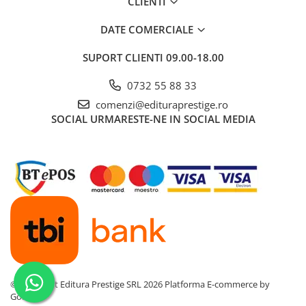
CLIENTI
Cadouri
DATE COMERCIALE
Carti in dar
Carti pentru copii
SUPORT CLIENTI
09.00-18.00
Beletristica
0732 55 88 33
Literatura Romana
comenzi@edituraprestige.ro
Literatura Universala
SOCIAL
URMARESTE-NE IN SOCIAL MEDIA
Poezie
SF & Fantasy
Carte Prescolara, Joc
Carti cartonate
Descopera lumea
Descopera si invata
Din ograda
Povesti pe roti
Primele notiuni
©Copyright Editura Prestige SRL 2026
Platforma E-commerce by
Carti de colorat
Gomag