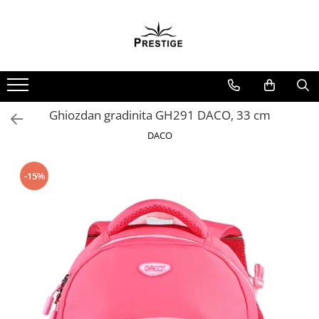
Toate Produsele
Noutati
Promotii
Pachete Speciale Carti
Ghiozdan gradinita GH291 DACO, 33 cm
Spiritualitate - Ezoterism
DACO
AngelConnection
Arte Divinatorii
-15%
Astrologie
Chiromantie
Dezvoltare Spirituala
KidConnection
Minte Corp
New Illuminati Files