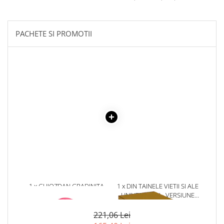
Literatura Romana
Literatura Universala
PACHETE SI PROMOTII
Poezie
Romane de dragoste, Carti
romantice
Senzatii/Dragoste
Senzatii/Erotic
Senzatii/Suspans
Senzatii/Thriller
SF & Fantasy
Teatru
Teens Book Club
Umor
1 x GHIOZDAN GRADINITA
1 x DIN TAINELE VIETII SI ALE
GH291 DACO, 33 CM
UNIVERSULUI - VERSIUNE
Birotica & Papetarie
ORIGINALA DIN 1939.
VOLUMELE I-III. CUTIE DE
Adezivi si benzi adezive
221,06 Lei
COLECTIE -SCARLAT