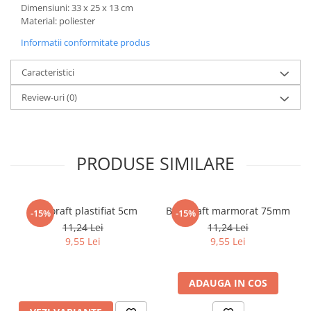
Dimensiuni: 33 x 25 x 13 cm
Material: poliester
Elevi de 10 plus
Lecturi Scolare
Informatii conformitate produs
Lumea Copilariei
Caracteristici
Ma pregatesc pentru scoala
Review-uri
(0)
Manuale - Carte Scolara
Clasa a II-a
Clasa a III-a
PRODUSE SIMILARE
Clasa a IV-a
Clasa a V-a
Clasa a VI-a
Biblioraft plastifiat 5cm
Biblioraft marmorat 75mm
Clasa a VII-a
-15%
-15%
11,24 Lei
11,24 Lei
Clasa a VIII-a
9,55 Lei
9,55 Lei
Clasa I
Clasa pregatitoare
ADAUGA IN COS
Limbi Straine
Povesti