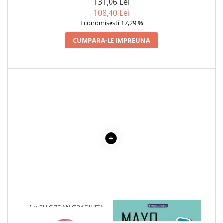
131,06 Lei
108,40 Lei
Cadouri
Economisesti 17,29 %
Carti in dar
Carti pentru copii
CUMPARA-LE IMPREUNA
Beletristica
Literatura Romana
Literatura Universala
Poezie
SF & Fantasy
Carte Prescolara, Joc
Carti cartonate
Descopera lumea
Descopera si invata
Din ograda
Povesti pe roti
Primele notiuni
1 x GHIOZDAN GRADINITA
1 x MAYO CLINIC. CARTEA
Carti de colorat
GH291 DACO, 33 CM
ESENTIALA DESPRE DIABETUL