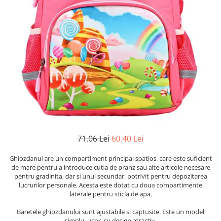
Numerologie
Paranormal
Parapsihologie
Ramtha
Audiobook
ReConnect
Religie
Crestinism
ScienceConnection
71,06 Lei
60,40 Lei
SelfConnect
SelfHealing
Ghiozdanul are un compartiment principal spatios, care este suficient
de mare pentru a introduce cutia de pranz sau alte articole necesare
Vindecare Spirituala
pentru gradinita, dar si unul secundar, potrivit pentru depozitarea
Sanatate
lucrurilor personale. Acesta este dotat cu doua compartimente
laterale pentru sticla de apa.
Diete
Baretele ghiozdanului sunt ajustabile si captusite. Este un model
Gastronomik
simplu, usor, cu design atractiv.