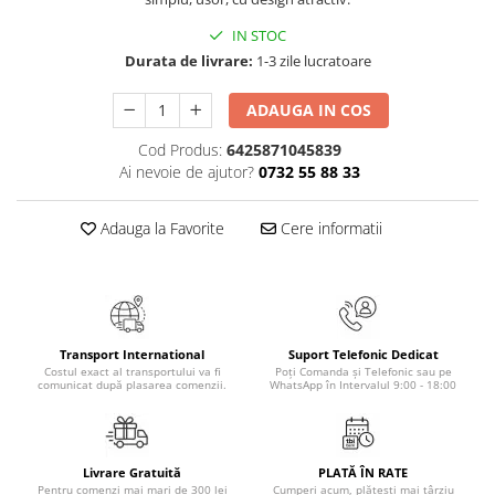
Masaj
IN STOC
MedConnect
Durata de livrare:
1-3 zile lucratoare
Medicina & Farmacie
ADAUGA IN COS
Medicina Pentru Toti
Cod Produs:
6425871045839
SealfHealing
Ai nevoie de ajutor?
0732 55 88 33
Sport
Starea de bine
Adauga la Favorite
Cere informatii
Terapii Alternative
AudioBook
Beletristica
Biografii, Memorii, Jurnale
Transport International
Suport Telefonic Dedicat
Costul exact al transportului va fi
Poți Comanda și Telefonic sau pe
Carti erotice
comunicat după plasarea comenzii.
WhatsApp în Intervalul 9:00 - 18:00
Carti pentru Adolescenti, Young
Adult
Crime, Thriller, Mistery
Livrare Gratuită
PLATĂ ÎN RATE
Pentru comenzi mai mari de 300 lei
Cumperi acum, plătești mai târziu