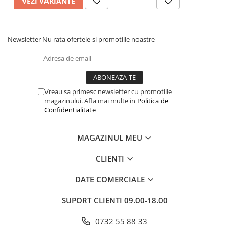
VEZI VARIANTE
Povesti ilustrate
Povesti - Basme - Legende
Realitatea Augmentata
Newsletter
Nu rata ofertele si promotiile noastre
Religie pentru copii
ScienceConnection
TP ROLL
Vreau sa primesc newsletter cu promotiile
magazinului. Afla mai multe in
Politica de
Ceai si Cafea
Confidentialitate
Cafea
Cafea terapeutica
MAGAZINUL MEU
Ceai
CLIENTI
Dezvoltare Personala
BUSINESS
DATE COMERCIALE
Carti de joc
SUPORT CLIENTI
09.00-18.00
Dezvoltare Personala Adulti
0732 55 88 33
Dezvoltare Profesionala