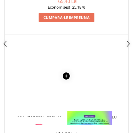
165,40 Lei
Articole Birotica
DEMETRESCU
Economisesti 25,18 %
Accesorii Arhivare
CUMPARA-LE IMPREUNA
Calculator
Hartie si Accesorii
Instrumente de scris
Organizare si Arhivare
Seturi birotica
Articole scolare
Arta
Caiete si Carnetele scolare
Coperti, Mape, Etichete
Ghiozdane si Penare scolare
Instrumente de scris
Instrumente si Truse Geometrie
Seturi scolare
1 x GHIOZDAN GRADINITA
1 x VINDECAREA COPILULUI
Calculator
GH291 DACO, 33 CM
INTERIOR
Consumabile & Accesorii