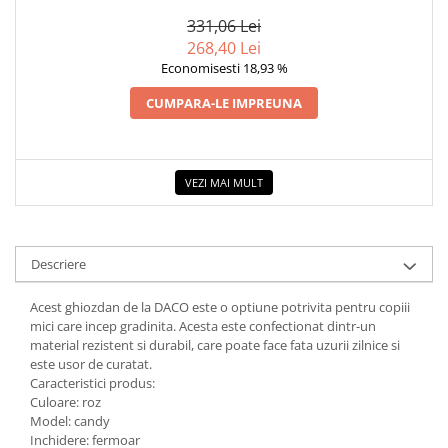
ZAHARAT
COLOREAZA CU PRIETENII
331,06 Lei
De colorat
268,40 Lei
Pot desena minunat
Economisesti 18,93 %
Sa coloram cu Nicol
CUMPARA-LE IMPREUNA
Carti educative
Codul copiilor de succes
Copii 0-7 ani
VEZI MAI MULT
Clubul Premiantilor
Super pitici 2-5 ani
Culegeri Auxiliare
Descriere
Dezvoltare personala
Acest ghiozdan de la DACO este o optiune potrivita pentru copiii
Dictionare
mici care incep gradinita. Acesta este confectionat dintr-un
material rezistent si durabil, care poate face fata uzurii zilnice si
Enciclopedii
este usor de curatat.
Caracteristici produs:
Kids Book Club
Culoare: roz
Legende istorice
Model: candy
Inchidere: fermoar
Literatura Scolara