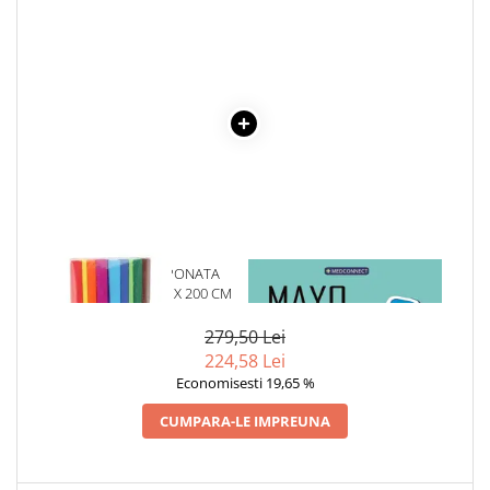
Cadouri
Carti in dar
Carti pentru copii
Beletristica
Literatura Romana
Literatura Universala
Poezie
SF & Fantasy
Carte Prescolara, Joc
1 x HARTIE CREPONATA
1 x MAYO CLINIC. CARTEA
Carti cartonate
ASORTATA 50 CM X 200 CM
ESENTIALA DESPRE DIABETUL
ZAHARAT
Descopera lumea
279,50 Lei
Descopera si invata
224,58 Lei
Economisesti 19,65 %
Din ograda
Povesti pe roti
CUMPARA-LE IMPREUNA
Primele notiuni
Carti de colorat