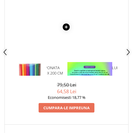
Articole Birotica
Accesorii Arhivare
Calculator
Hartie si Accesorii
Instrumente de scris
Organizare si Arhivare
Seturi birotica
Articole scolare
Arta
1 x HARTIE CREPONATA
1 x VINDECAREA COPILULUI
ASORTATA 50 CM X 200 CM
INTERIOR
Caiete si Carnetele scolare
Coperti, Mape, Etichete
79,50 Lei
Ghiozdane si Penare scolare
64,58 Lei
Economisesti 18,77 %
Instrumente de scris
Instrumente si Truse Geometrie
CUMPARA-LE IMPREUNA
Seturi scolare
Calculator
Consumabile & Accesorii