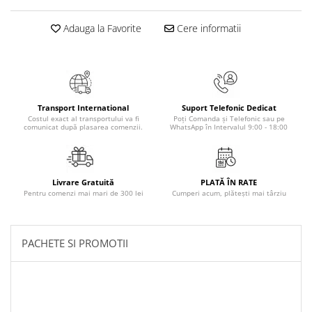
Masaj
Adauga la Favorite
Cere informatii
MedConnect
Medicina & Farmacie
Medicina Pentru Toti
SealfHealing
Transport International
Suport Telefonic Dedicat
Sport
Costul exact al transportului va fi
Poți Comanda și Telefonic sau pe
comunicat după plasarea comenzii.
WhatsApp în Intervalul 9:00 - 18:00
Starea de bine
Terapii Alternative
AudioBook
Livrare Gratuită
PLATĂ ÎN RATE
Pentru comenzi mai mari de 300 lei
Cumperi acum, plătești mai târziu
Beletristica
Biografii, Memorii, Jurnale
Carti erotice
PACHETE SI PROMOTII
Carti pentru Adolescenti, Young
Adult
Crime, Thriller, Mistery