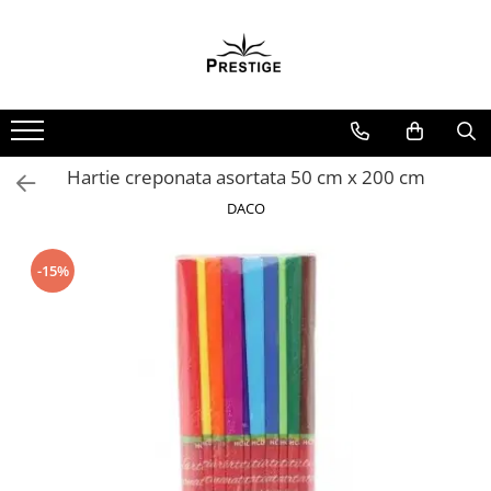
Toate Produsele
Noutati
Promotii
Pachete Speciale Carti
Hartie creponata asortata 50 cm x 200 cm
Spiritualitate - Ezoterism
DACO
AngelConnection
Arte Divinatorii
-15%
Astrologie
Chiromantie
Dezvoltare Spirituala
KidConnection
Minte Corp
New Illuminati Files