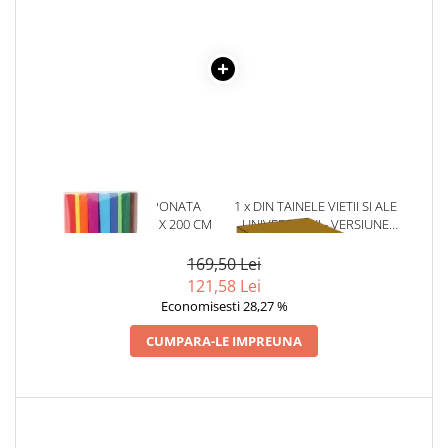
Literatura Romana
Literatura Universala
Poezie
Romane de dragoste, Carti
romantice
Senzatii/Dragoste
Senzatii/Erotic
1 x HARTIE CREPONATA
1 x DIN TAINELE VIETII SI ALE
Senzatii/Suspans
ASORTATA 50 CM X 200 CM
UNIVERSULUI - VERSIUNE
ORIGINALA DIN 1939.
Senzatii/Thriller
VOLUMELE I-III. CUTIE DE
169,50 Lei
SF & Fantasy
COLECTIE -SCARLAT
121,58 Lei
DEMETRESCU
Economisesti 28,27 %
Teatru
Teens Book Club
CUMPARA-LE IMPREUNA
Umor
Birotica & Papetarie
Adezivi si benzi adezive