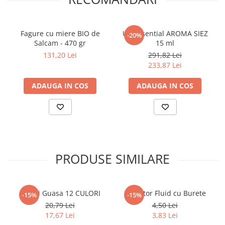
Elevi de 10 plus
Lecturi Scolare
Fagure cu miere BIO de
Ulei Esential AROMA SIEZ
-20%
Lumea Copilariei
Salcam - 470 gr
15 ml
131,20 Lei
291,82 Lei
Ma pregatesc pentru scoala
233,87 Lei
Manuale - Carte Scolara
ADAUGA IN COS
ADAUGA IN COS
Clasa a II-a
Clasa a III-a
Clasa a IV-a
Clasa a V-a
Clasa a VI-a
Clasa a VII-a
PRODUSE SIMILARE
Clasa a VIII-a
Clasa I
Clasa pregatitoare
Culori Guasa 12 CULORI
Corector Fluid cu Burete
-15%
-15%
20,79 Lei
4,50 Lei
Limbi Straine
17,67 Lei
3,83 Lei
Povesti