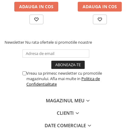
Povesti ilustrate
ADAUGA IN COS
ADAUGA IN COS
Povesti - Basme - Legende
Realitatea Augmentata
Religie pentru copii
ScienceConnection
Newsletter
Nu rata ofertele si promotiile noastre
TP ROLL
Ceai si Cafea
Cafea
Vreau sa primesc newsletter cu promotiile
Cafea terapeutica
magazinului. Afla mai multe in
Politica de
Confidentialitate
Ceai
Dezvoltare Personala
MAGAZINUL MEU
BUSINESS
CLIENTI
Carti de joc
Dezvoltare Personala Adulti
DATE COMERCIALE
Dezvoltare Profesionala