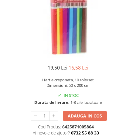
Numerologie
Paranormal
Parapsihologie
Ramtha
Audiobook
ReConnect
Religie
19,50 Lei
16,58 Lei
Crestinism
ScienceConnection
Hartie creponata, 10 role/set
SelfConnect
Dimensiuni: 50 x 200 cm
SelfHealing
IN STOC
Durata de livrare:
1-3 zile lucratoare
Vindecare Spirituala
Sanatate
ADAUGA IN COS
Diete
Cod Produs:
6425871005864
Gastronomik
Ai nevoie de ajutor?
0732 55 88 33