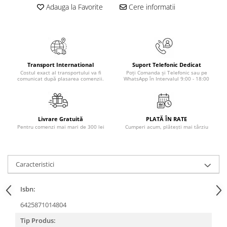
Masaj
Adauga la Favorite
Cere informatii
MedConnect
Medicina & Farmacie
Medicina Pentru Toti
Transport International
Suport Telefonic Dedicat
SealfHealing
Costul exact al transportului va fi
Poți Comanda și Telefonic sau pe
comunicat după plasarea comenzii.
WhatsApp în Intervalul 9:00 - 18:00
Sport
Starea de bine
Terapii Alternative
Livrare Gratuită
PLATĂ ÎN RATE
Pentru comenzi mai mari de 300 lei
Cumperi acum, plătești mai târziu
AudioBook
Beletristica
Biografii, Memorii, Jurnale
Caracteristici
Carti erotice
Isbn:
Carti pentru Adolescenti, Young
Adult
6425871014804
Crime, Thriller, Mistery
Tip Produs: