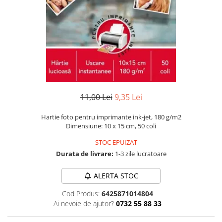
Numerologie
Paranormal
Parapsihologie
Ramtha
Audiobook
ReConnect
Religie
11,00 Lei
9,35 Lei
Crestinism
Hartie foto pentru imprimante ink-jet, 180 g/m2
ScienceConnection
Dimensiune: 10 x 15 cm, 50 coli
SelfConnect
STOC EPUIZAT
Durata de livrare:
1-3 zile lucratoare
SelfHealing
Vindecare Spirituala
ALERTA STOC
Sanatate
Cod Produs:
6425871014804
Diete
Ai nevoie de ajutor?
0732 55 88 33
Gastronomik