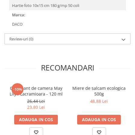
Literatura Romana
Hartie foto 10x15 cm 180 g/mp 50 coli
Literatura Universala
Marca:
Poezie
DACO
Romane de dragoste, Carti
romantice
Review-uri
(0)
Senzatii/Dragoste
Senzatii/Erotic
Senzatii/Suspans
RECOMANDARI
Senzatii/Thriller
SF & Fantasy
Odorizant de camera May
Miere de salcam ecologica
-10%
Teatru
Lily / Lacramioara - 120 ml
500g
26,44 Lei
48,88 Lei
Teens Book Club
23,80 Lei
Umor
ADAUGA IN COS
ADAUGA IN COS
Birotica & Papetarie
Adezivi si benzi adezive