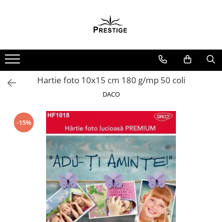
Toate Produsele
Noutati
Promotii
Pachete Speciale Carti
Hartie foto 10x15 cm 180 g/mp 50 coli
Spiritualitate - Ezoterism
DACO
AngelConnection
Arte Divinatorii
-15%
Astrologie
Chiromantie
Dezvoltare Spirituala
KidConnection
Minte Corp
New Illuminati Files