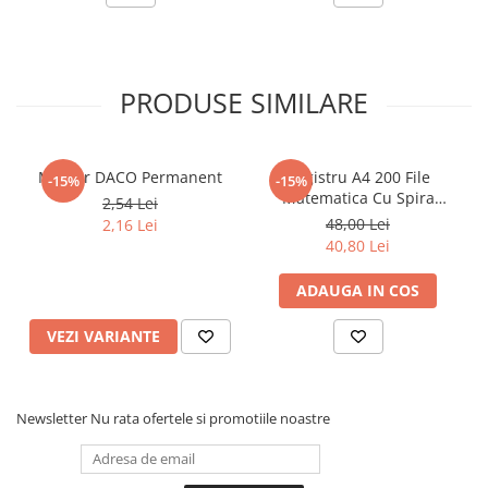
Articole Birotica
Accesorii Arhivare
Calculator
PRODUSE SIMILARE
Hartie si Accesorii
Instrumente de scris
Organizare si Arhivare
Marker DACO Permanent
Registru A4 200 File
-15%
-15%
Seturi birotica
Matematica Cu Spira
2,54 Lei
Articole scolare
Coperta Policromie -
48,00 Lei
2,16 Lei
Matematica
40,80 Lei
Arta
Caiete si Carnetele scolare
ADAUGA IN COS
Coperti, Mape, Etichete
Ghiozdane si Penare scolare
VEZI VARIANTE
Instrumente de scris
Instrumente si Truse Geometrie
Seturi scolare
Newsletter
Nu rata ofertele si promotiile noastre
Calculator
Consumabile & Accesorii