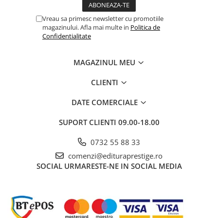
Cadouri
Vreau sa primesc newsletter cu promotiile
Carti in dar
magazinului. Afla mai multe in
Politica de
Confidentialitate
Carti pentru copii
Beletristica
MAGAZINUL MEU
Literatura Romana
Literatura Universala
CLIENTI
Poezie
DATE COMERCIALE
SF & Fantasy
Carte Prescolara, Joc
SUPORT CLIENTI
09.00-18.00
Carti cartonate
0732 55 88 33
Descopera lumea
comenzi@edituraprestige.ro
Descopera si invata
SOCIAL
URMARESTE-NE IN SOCIAL MEDIA
Din ograda
Povesti pe roti
Primele notiuni
Carti de colorat